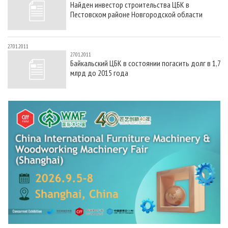
Найден инвестор строительства ЦБК в
СУШКА ДРЕВЕСИНЫ
ПЕРСОНЫ
КОНТАКТЫ
РЕКЛАМА
Пестовском районе Новгородской области
ПРОИЗВОДСТВО ДРЕВЕСНЫХ ПЛИТ
МОБИЛЬНЫЕ ВЫСТАВКИ
РЕКЛАМА НА САЙТЕ
ДЕРЕВЯННОЕ ДОМОСТРОЕНИЕ
ОФИЦИАЛЬНЫЕ ДЕЛЕГАЦИИ
27.01.2011
27.01.2011
ПРОИЗВОДСТВО МЕБЕЛИ
ПРИОРИТЕТНЫЕ ИНВЕСТПРОЕКТЫ
Байкальский ЦБК в состоянии погасить долг в 1,7
млрд до 2015 года
БИОЭНЕРГЕТИКА
RUSSIAN FORESTRY REVIEW
ЦБП
ГАЗЕТА ЛЕСПРОМФОРУМ
ИНСТРУМЕНТ И МАТЕРИАЛЫ
БИБЛИОТЕКА СПЕЦИАЛИСТА