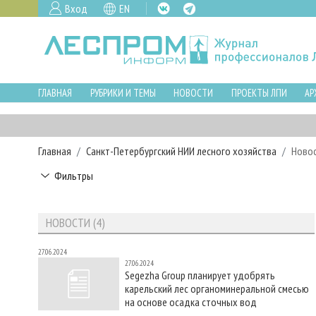
Вход
EN
ГЛАВНАЯ
РУБРИКИ И ТЕМЫ
НОВОСТИ
ПРОЕКТЫ ЛПИ
АР
Главная
Санкт-Петербургский НИИ лесного хозяйства
Ново
Фильтры
НОВОСТИ (4)
27.06.2024
27.06.2024
Segezha Group планирует удобрять
карельский лес органоминеральной смесью
на основе осадка сточных вод