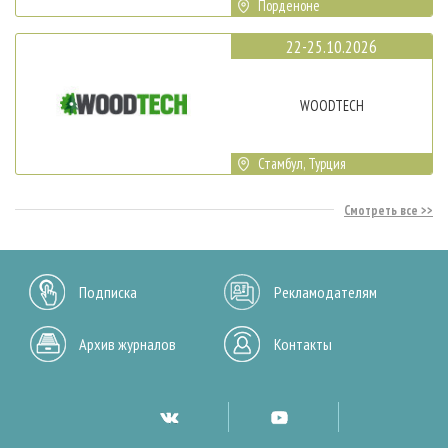
Порденоне
22-25.10.2026
WOODTECH
Стамбул, Турция
Смотреть все
Подписка
Рекламодателям
Архив журналов
Контакты