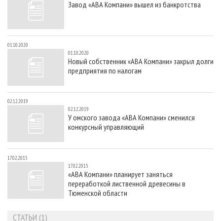
Завод «АВА Компани» вышел из банкротства
СУШКА ДРЕВЕСИНЫ
ПЕРСОНЫ
КОНТАКТЫ
РЕКЛАМА
ПРОИЗВОДСТВО ДРЕВЕСНЫХ ПЛИТ
МОБИЛЬНЫЕ ВЫСТАВКИ
РЕКЛАМА НА САЙТЕ
ДЕРЕВЯННОЕ ДОМОСТРОЕНИЕ
ОФИЦИАЛЬНЫЕ ДЕЛЕГАЦИИ
01.10.2020
01.10.2020
ПРОИЗВОДСТВО МЕБЕЛИ
ПРИОРИТЕТНЫЕ ИНВЕСТПРОЕКТЫ
Новый собственник «АВА Компани» закрыл долги
предприятия по налогам
БИОЭНЕРГЕТИКА
RUSSIAN FORESTRY REVIEW
ЦБП
ГАЗЕТА ЛЕСПРОМФОРУМ
02.12.2019
ИНСТРУМЕНТ И МАТЕРИАЛЫ
БИБЛИОТЕКА СПЕЦИАЛИСТА
02.12.2019
У омского завода «АВА Компани» сменился
конкурсный управляющий
17.02.2015
17.02.2015
«АВА Компани» планирует заняться
переработкой лиственной древесины в
Тюменской области
СТАТЬИ (1)