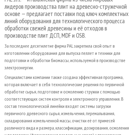
СУШКА ДРЕВЕСИНЫ
ПЕРСОНЫ
КОНТАКТЫ
РЕКЛАМА
лидеров производства плит на древесно-стружечной
основе — предлагает поставки под ключ комплектных
ПРОИЗВОДСТВО ДРЕВЕСНЫХ ПЛИТ
МОБИЛЬНЫЕ ВЫСТАВКИ
РЕКЛАМА НА САЙТЕ
линий оборудования для технологического процесса
ДЕРЕВЯННОЕ ДОМОСТРОЕНИЕ
ОФИЦИАЛЬНЫЕ ДЕЛЕГАЦИИ
обработки свежей древесины и её отходов в
ПРОИЗВОДСТВО МЕБЕЛИ
ПРИОРИТЕТНЫЕ ИНВЕСТПРОЕКТЫ
производстве плит ДСП, MDF и OSB.
БИОЭНЕРГЕТИКА
RUSSIAN FORESTRY REVIEW
За последнее десятилетие фирма PAL закрепила свой опыт в
изготовлении оборудования для выпуска пеллет и техники для
ЦБП
ГАЗЕТА ЛЕСПРОМФОРУМ
подготовки и обработки биомассы, используемой в производстве
ИНСТРУМЕНТ И МАТЕРИАЛЫ
БИБЛИОТЕКА СПЕЦИАЛИСТА
электроэнергии.
Специалистами компании также создана эффективная программа,
которая включает в себя технологические решения по первичной
обработке сырья, подготовке и осмолению стружки с помощью
соответствующих систем контроля и электронного управления. В
состав технологической линейки входят системы загрузки
первичного древесного сырья, измельчения, перемалывания,
складирования измельченной массы, очистки её от примесей
различного вида и размера, классификации, дозирования, осмоления