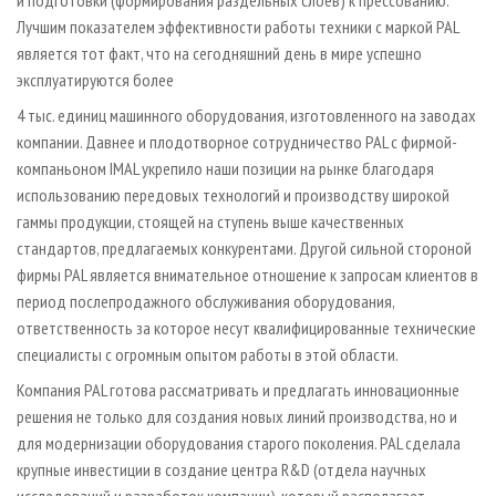
и подготовки (формирования раздельных слоев) к прессованию.
Лучшим показателем эффективности работы техники с маркой PAL
является тот факт, что на сегодняшний день в мире успешно
эксплуатируются более
4 тыс. единиц машинного оборудования, изготовленного на заводах
компании. Давнее и плодотворное сотрудничество PAL с фирмой-
компаньоном IMAL укрепило наши позиции на рынке благодаря
использованию передовых технологий и производству широкой
гаммы продукции, стоящей на ступень выше качественных
стандартов, предлагаемых конкурентами. Другой сильной стороной
фирмы PAL является внимательное отношение к запросам клиентов в
период послепродажного обслуживания оборудования,
ответственность за которое несут квалифицированные технические
специалисты с огромным опытом работы в этой области.
Компания PAL готова рассматривать и предлагать инновационные
решения не только для создания новых линий производства, но и
для модернизации оборудования старого поколения. PAL сделала
крупные инвестиции в создание центра R&D (отдела научных