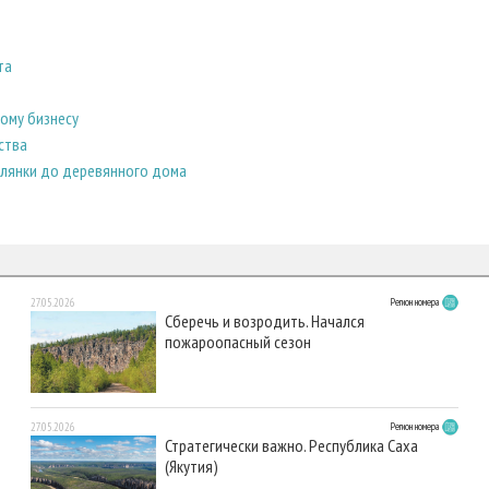
та
ому бизнесу
ства
елянки до деревянного дома
27.05.2026
Регион номера
Сберечь и возродить. Начался
пожароопасный сезон
27.05.2026
Регион номера
Стратегически важно. Республика Саха
(Якутия)