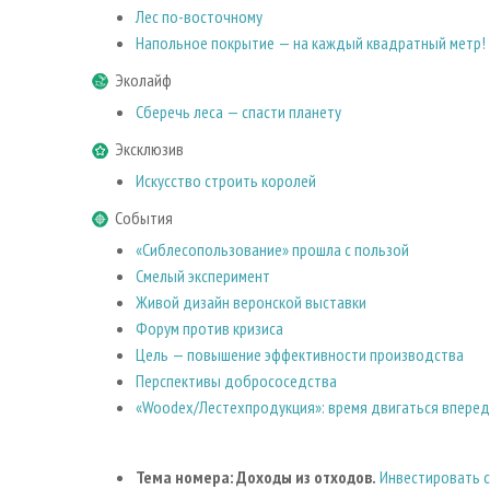
Лес по-восточному
Напольное покрытие — на каждый квадратный метр!
Эколайф
Сберечь леса — спасти планету
Эксклюзив
Искусство строить королей
События
«Сиблесопользование» прошла с пользой
Смелый эксперимент
Живой дизайн веронской выставки
Форум против кризиса
Цель — повышение эффективности производства
Перспективы добрососедства
«Woodex/Лестехпродукция»: время двигаться вперед
Тема номера: Доходы из отходов.
Инвестировать с