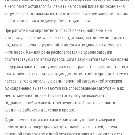
в него пакет оставался бы лежать на горячей плите до окончания
загрузки всех остальных и отверждение клея в нем завершилось бы
ещё до смыкания и подачи рабочего давления.
При работе многопролетного пресса пакеты, набранные на
индивидуальных металлических поддонах, по одному поступают на
подъемные рамы загрузочной этажерки и поднимаются вместе с
ними вверх. Каждая рама располагается на уровне загрузки
соответствующего этажа пресса. Когда закончится заданное время
выдержки пакетов, загруженных в пресс ранее, он раскрывается, его
плиты опускаются вниз и каждая достигает своего уровня. Затем из
пресса на горизонтальные рамы приемной загрузочной этажерки
одновременно выталкиваются все спрессованные заготовки, а их
место занимают новые. После этого сразу же включается
гидравлический механизм, обеспечивающий смыкание плит и
создание рабочего давления в прессе.
Одновременно опускаются все рамы загрузочной этажерки и
происходит их очередная загрузка, начиная с верхней, а рамы
приемной этажерки по одной опускаются вниз и с них удаляются