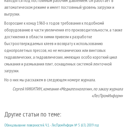
находятся под постоянным рабочим давлением. Он работает в
автоматическом режиме и имеет постоянный уровень загрузки и
выгрузки.
Возросшие к концу 1960-х годов требования к подобномй
оборудованию в части увеличения его производительности, а также
достижения в области химии привели к разработке
быстроотверждаемых клеев и возврату к использованию
однопролетных прессов, но не механических или винтовых
гидравлических, а гидравлических, имеющих особо короткий цикл
смыкания и размыкания плит, оснащенных системой ленточной
загрузки.
Но о них мы расскажем в следующем номере журнала.
Сергей НИКИТИН, компания «Медиатехнологии», по заказу журнала
«ЛесПромИнформ»
Другие статьи по теме:
Облицовывание поверхностей. Ч.1. - ЛесПромИнформ № 5 (63) 2009 год