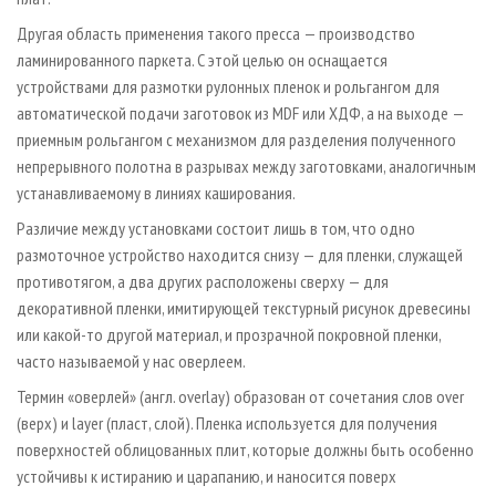
Другая область применения такого пресса — производство
ламинированного паркета. С этой целью он оснащается
устройствами для размотки рулонных пленок и рольгангом для
автоматической подачи заготовок из MDF или ХДФ, а на выходе —
приемным рольгангом с механизмом для разделения полученного
непрерывного полотна в разрывах между заготовками, аналогичным
устанавливаемому в линиях каширования.
Различие между установками состоит лишь в том, что одно
размоточное устройство находится снизу — для пленки, служащей
противотягом, а два других расположены сверху — для
декоративной пленки, имитирующей текстурный рисунок древесины
или какой-то другой материал, и прозрачной покровной пленки,
часто называемой у нас оверлеем.
Термин «оверлей» (англ. overlay) образован от сочетания слов over
(верх) и layer (пласт, слой). Пленка используется для получения
поверхностей облицованных плит, которые должны быть особенно
устойчивы к истиранию и царапанию, и наносится поверх