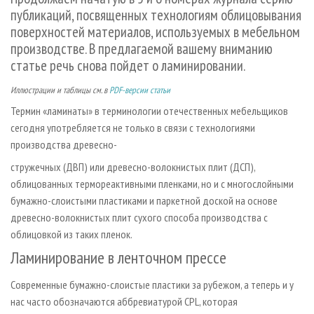
СУШКА ДРЕВЕСИНЫ
ПЕРСОНЫ
КОНТАКТЫ
РЕКЛАМА
публикаций, посвященных технологиям облицовывания
поверхностей материалов, используемых в мебельном
ПРОИЗВОДСТВО ДРЕВЕСНЫХ ПЛИТ
МОБИЛЬНЫЕ ВЫСТАВКИ
РЕКЛАМА НА САЙТЕ
производстве. В предлагаемой вашему вниманию
ДЕРЕВЯННОЕ ДОМОСТРОЕНИЕ
ОФИЦИАЛЬНЫЕ ДЕЛЕГАЦИИ
статье речь снова пойдет о ламинировании.
ПРОИЗВОДСТВО МЕБЕЛИ
ПРИОРИТЕТНЫЕ ИНВЕСТПРОЕКТЫ
Иллюстрации и таблицы см. в
PDF-версии статьи
БИОЭНЕРГЕТИКА
RUSSIAN FORESTRY REVIEW
Термин «ламинаты» в терминологии отечественных мебельщиков
ЦБП
ГАЗЕТА ЛЕСПРОМФОРУМ
сегодня употребляется не только в связи с технологиями
производства древесно-
ИНСТРУМЕНТ И МАТЕРИАЛЫ
БИБЛИОТЕКА СПЕЦИАЛИСТА
стружечных (ДВП) или древесно-волокнистых плит (ДСП),
облицованных термореактивными пленками, но и с многослойными
бумажно-слоистыми пластиками и паркетной доской на основе
древесно-волокнистых плит сухого способа производства с
облицовкой из таких пленок.
Ламинирование в ленточном прессе
Современные бумажно-слоистые пластики за рубежом, а теперь и у
нас часто обозначаются аббревиатурой CPL, которая