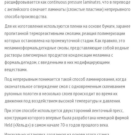
расшифровывается как continuous pressure laminates, что в переводе
с английского означает ламинаты (слоистые пластики) непрерывного
способа производства.
Для их изготовления используются пленки на основе бумаги, заранее
пропитанной термореактивными смолами, реакция полимеризации
которых остановлена на промежуточной стадии. Как правило, это
меламиноформальдегидные смолы, представляющие собой водные
растворы олигомерных продуктов конденсации меламина с
формальдегидом, с введенными в них модифицирующими
веществами.
Под непрерывным понимается такой способ ламинирования, когда
окончательное отверждение смол с одновременным склеиванием
рулонных полотен в несколько слоев происходит во время их
движения под воздействием высокой температуры и давления.
При этом способе используется двухсторонний ленточный пресс,
конструкция которого впервые была разработана немецкой фирмой
Held («Хельд») в самом начале 70-х годов прошлого века.
Изначально установка, созданная на основе этого станка,