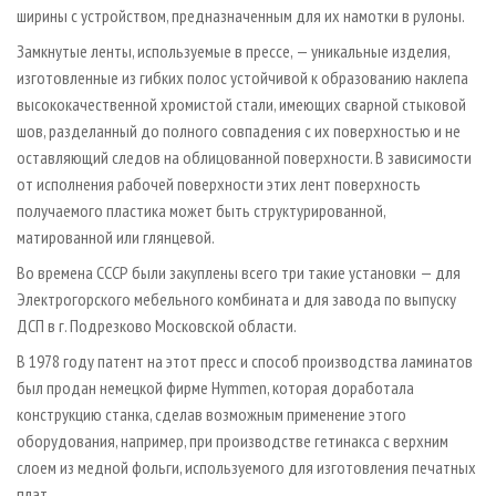
ширины с устройством, предназначенным для их намотки в рулоны.
Замкнутые ленты, используемые в прессе, — уникальные изделия,
изготовленные из гибких полос устойчивой к образованию наклепа
высококачественной хромистой стали, имеющих сварной стыковой
шов, разделанный до полного совпадения с их поверхностью и не
оставляющий следов на облицованной поверхности. В зависимости
от исполнения рабочей поверхности этих лент поверхность
получаемого пластика может быть структурированной,
матированной или глянцевой.
Во времена СССР были закуплены всего три такие установки — для
Электрогорского мебельного комбината и для завода по выпуску
ДСП в г. Подрезково Московской области.
В 1978 году патент на этот пресс и способ производства ламинатов
был продан немецкой фирме Hymmen, которая доработала
конструкцию станка, сделав возможным применение этого
оборудования, например, при производстве гетинакса с верхним
слоем из медной фольги, используемого для изготовления печатных
плат.