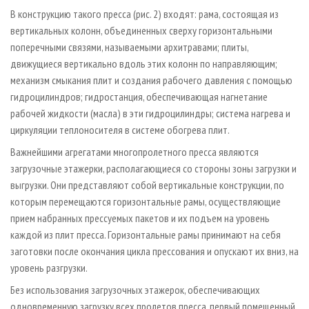
В конструкцию такого пресса (рис. 2) входят: рама, состоящая из
вертикальных колонн, объединенных сверху горизонтальными
поперечными связями, называемыми архитравами; плиты,
движущиеся вертикально вдоль этих колонн по направляющим;
механизм смыкания плит и создания рабочего давления с помощью
гидроцилиндров; гидростанция, обеспечивающая нагнетание
рабочей жидкости (масла) в эти гидроцилиндры; система нагрева и
циркуляции теплоносителя в системе обогрева плит.
Важнейшими агрегатами многопролетного пресса являются
загрузочные этажерки, располагающиеся со стороны зоны загрузки и
выгрузки. Они представляют собой вертикальные конструкции, по
которым перемещаются горизонтальные рамы, осуществляющие
прием набранных прессуемых пакетов и их подъем на уровень
каждой из плит пресса. Горизонтальные рамы принимают на себя
заготовки после окончания цикла прессования и опускают их вниз, на
уровень разгрузки.
Без использования загрузочных этажерок, обеспечивающих
одновременную загрузку всех пролетов пресса, первый помещенный