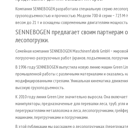
Компания SENNEBOGEN разработала специальную серию лесопогр
грузоподъемностью и прочностью. Модели 700-й серии − 723 M-H
весом до 21 т и оснащены современными двигателями мощностью
SENNEBOGEN предлагает своим партнерам оп
лесопогрузки.
Семейная компания SENNEBOGEN Maschinenfabrik GmbH − мировой
погрузочно-разгрузочных работ (кранов, подъемников, погрузчик
В 1996 году SENNEBOGEN выпустила новую линию машин Green Lin
промышленной работы с различными материалами и оказались н
модифицированными стрелами. Уникальная кинематика движения
высокую грузоподъемность.
К 2010 году линия Green Line значительно выросла. Она включа
манипуляторы, предназначенные для перевалки леса, труб, угля 
перегружателями металлолома и леса, лесопогрузчиками, грейф
машинами, перегрузчиками и погрузчиками.
В этой публикации мы расскажем о лесопогрузчиках (перегружат