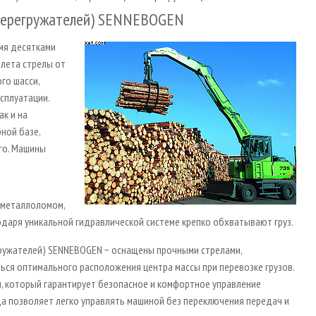
(перегружателей) SENNEBOGEN
мя десятками
ылета стрелы от
го шасси,
сплуатации.
ак и на
ной базе,
го. Машины
 металлоломом,
одаря уникальной гидравлической системе крепко обхватывают груз.
гружателей) SENNEBOGEN − оснащены прочными стрелами,
ься оптимального расположения центра массы при перевозке грузов.
, который гарантирует безопасное и комфортное управление
а позволяет легко управлять машиной без переключения передач и