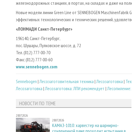
железнодорожных станциях, в портах, на складах и даже на по
Новые модели линии Green Line от SENNEBOGEN Maschinenfabrik 
эффективных технологических и технических решений, удовлет
«ЛОНМАДИ Санкт-Петербург»
196140, Санкт-Петербург,
пос. Шушары, Пулковское шоссе, д. 72
Тел. (812) 777-00-70
Факс (812) 777-00-60
www.sennebogen.com
Sennebogen
|
Лесозаготовительная техника
|
Лесозаготовка
|
Тех
Лесозаготовка
|
Лесозаготовка: ЛПИ рекомендует
|
Лесопиление:
НОВОСТИ ПО ТЕМЕ
28.07.2026
28.07.2026
КАМАЗ-1010: харвестер на шарнирно-
сочлененной раме проходит испытания в