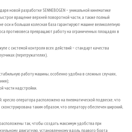
даря новой разработке SENNEBOGEN − уникальной кинематике
ыстрое вращение верхней поворотной части, а также полный
кие оси и большая колесная база гарантируют машине великолепную
носа противовеса превращают работу на ограниченных площадях в
упе с системой контроля всех действий − стандарт качества
узчиках (перегружателях).
 стабильную работу машины, особенно удобна в сложных случаях,
ния);
й части надстройки.
: кресло оператора расположено на пневматической подвеске, что
 сконструирована таким образом, что оператору обеспечен широкий,
 расположены так, чтобы создать максимум удобства при
дизельному двигателю, установленному вдоль правого борта