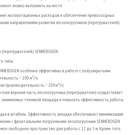
ремонт можно выполнить на месте.
ение эксплуатационных расходов и обеспечение превосходных
ными направлениями развития лесопогрузчиков (перегружателей)
в (перегружателей) SENNEBOGEN.
о типа:
ENNEBOGEN особенно эффективны в работе с полузакрытыми
ельность − 100 м³/ч;
няя производительность − 250 м³/ч;
отная верхняя часть лесопогрузчика (перегружателя) осуществляет
ь занимаемые техникой площади и повысить эффективность работы
ладка в штабель. Эффективность укладки обеспечивает минимизацию
внении с фронтальными погрузчиками лесопогрузчики SENNEBOGEN
емое свободное пространство для работы с 12 до 5 м. Кроме того,