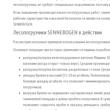
лесопогрузчика, не требует специальных подъемников, поэтому 
Итак, повышение производительности погрузочных работ, сниж
рабочих характеристик и высокой безопасности являются основ
SENNEBOGEN.
Лесопогрузчики SENNEBOGEN в действии
Рассмотрим несколько примеров использования лесопогрузчико
Основные операции, при которых применяются машины подобног
разгрузка/погрузка железнодорожных вагонов. Машины S
вагонами (когда открыт только верх). Средняя производит
разгрузка/погрузка лесовозов, разделочных столов. Сред
укладка бревен в высокий (15−18 м) штабель. Полноповор
боковую укладку штабеля, что позволяет минимизироват
погрузчиков;
выгрузка бревен из «карманов» сортировочных линий, ук
занимаемой площади и длины пробега погрузчиков. В сра
позволяют сократить пробег в три раза, уменьшить требу