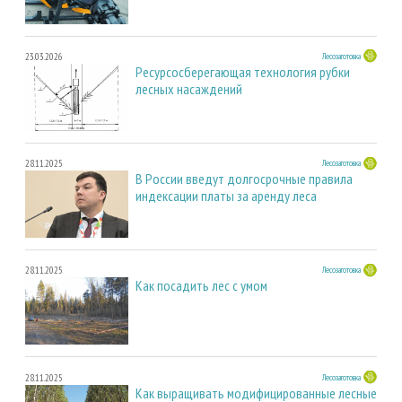
23.03.2026
Лесозаготовка
Ресурсосберегающая технология рубки
лесных насаждений
28.11.2025
Лесозаготовка
В России введут долгосрочные правила
индексации платы за аренду леса
28.11.2025
Лесозаготовка
Как посадить лес с умом
28.11.2025
Лесозаготовка
Как выращивать модифицированные лесные