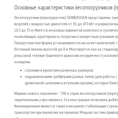
Основные характеристики лесопогрузчиков 
Лесопогрузчики (перегружатели) SENNEBOGEN представлены тре
моделей с мощностью двигателя от 91 до 470 кВт и радиусом в
10,5 до 35 м. Имеется несколько вариантов колесного и гусенично
позволяющих адаптировать погрузчик к конкретным условиям эк
Поворотная платформа устанавливается как на металлический, т
бетонный пилоны высотой до 8 м. Монтируется она на стационар
рельсовой тележке башенного крана или несущем мосту козлово
оснащены:
стрелами и рукоятями различных размеров;
гидравлическими грейферами разных типов (для работы с
древесиной, сыпучими и штучными грузами), которые благ
Машины нового поколения − 700-я серия лесопогрузчиков (пере
закрепленными у противовеса. Эта конструкция позволила добит
Инновационным является также и механизм стабилизации стрелы
транспортом при перевозке материалов. Мощная система привод