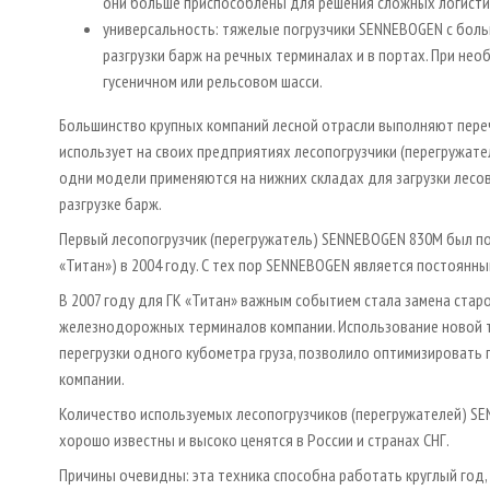
они больше приспособлены для решения сложных логисти
универсальность: тяжелые погрузчики SENNEBOGEN с боль
разгрузки барж на речных терминалах и в портах. При не
гусеничном или рельсовом шасси.
Большинство крупных компаний лесной отрасли выполняют перечи
использует на своих предприятиях лесопогрузчики (перегружате
одни модели применяются на нижних складах для загрузки лесов
разгрузке барж.
Первый лесопогрузчик (перегружатель) SENNEBOGEN 830M был по
«Титан») в 2004 году. С тех пор SENNEBOGEN является постоянн
В 2007 году для ГК «Титан» важным событием стала замена ста
железнодорожных терминалов компании. Использование новой те
перегрузки одного кубометра груза, позволило оптимизировать
компании.
Количество используемых лесопогрузчиков (перегружателей) S
хорошо известны и высоко ценятся в России и странах СНГ.
Причины очевидны: эта техника способна работать круглый год,