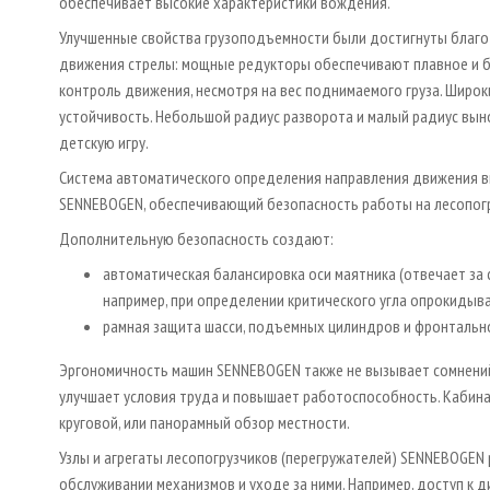
обеспечивает высокие характеристики вождения.
Улучшенные свойства грузоподъемности были достигнуты благо
движения стрелы: мощные редукторы обеспечивают плавное и б
контроль движения, несмотря на вес поднимаемого груза. Широ
устойчивость. Небольшой радиус разворота и малый радиус вы
детскую игру.
Система автоматического определения направления движения вк
SENNEBOGEN, обеспечивающий безопасность работы на лесопогр
Дополнительную безопасность создают:
автоматическая балансировка оси маятника (отвечает за
например, при определении критического угла опрокидыва
рамная защита шасси, подъемных цилиндров и фронтально
Эргономичность машин SENNEBOGEN также не вызывает сомнений
улучшает условия труда и повышает работоспособность. Кабина
круговой, или панорамный обзор местности.
Узлы и агрегаты лесопогрузчиков (перегружателей) SENNEBOGEN
обслуживании механизмов и уходе за ними. Например, доступ к 