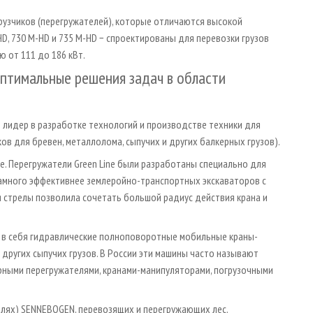
узчиков (перегружателей), которые отличаются высокой
D, 730 M-HD и 735 M-HD − спроектированы для перевозки грузов
 от 111 до 186 кВт.
тимальные решения задач в области
 лидер в разработке технологий и производстве техники для
ов для бревен, металлолома, сыпучих и других балкерных грузов).
e. Перегружатели Green Line были разработаны специально для
амного эффективнее землеройно-транспортных экскаваторов с
 стрелы позволила сочетать большой радиус действия крана и
ет в себя гидравлические полноповоротные мобильные краны­
и других сыпучих грузов. В России эти машины часто называют
ерными перегружателями, кранами-манипуляторами, погрузочными
елях) SENNEBOGEN, перевозящих и перегружающих лес.