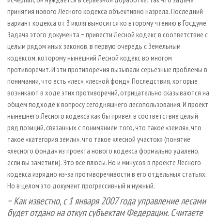
принятия нового Лесного кодекса объективно назрела. Последний
вариант кодекса от 3 июля выносится ко второму чтению в Госдуме.
Задача этого документа − привести Лесной кодекс в соответствие с
целым рядом иных законов, в первую очередь с Земельным
кодексом, которому нынешний Лесной кодекс во многом
противоречит. И эти противоречия вызывали серьезные проблемы в
понимании, что есть «лес», «лесной фонд». Последствия, которые
возникают в ходе этих противоречий, отрицательно сказываются на
общем подходе к вопросу сегодняшнего лесопользования. И проект
нынешнего Лесного кодекса как бы привел в соответствие целый
ряд позиций, связанных с пониманием того, что такое «земля», что
такое «категория земли», что такое «лесной участок» (понятие
«лесного фонда» из проекта нового кодекса формально удалено,
если вы заметили). Это все плюсы. Но и минусов в проекте Лесного
кодекса изрядно из-за противоречивости в его отдельных статьях.
Но в целом это документ прогрессивный и нужный.
− Как известно, с 1 января 2007 года управление лесами
будет отдано на откуп субъектам Федерации. Считаете