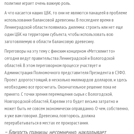
политике играет очень важную роль.
А что касается наших ЦБК, то они не являются панацеей в проблеме
использования балансовой древесины. В последнее время в
Ленинградской области появилась дилемма: строить или нет еще
один ЦБК на территории субъекта, чтобы использовать всю
заготовляемую в области балансовую древесину.
Переговоры на эту тему с финским концерном «Метсялиитто»
сегодня ведут правительства Ленинградской и Вологодской
областей. В этом переговорном процессе участвует и
Администрация Полномочного представителя Президента в СЗФО.
Проект дорогостоящий, в несколько миллиардов долларов, и здесь
необходимо все просчитать. Окончательное решение пока не
принято. С точки зрения перемещения сырья с Вологодской,
Новгородской областей, Карелии это будет весьма затратно и
может быть не совсем экономически оправданно. О чем, собственно,
я уже вам говорил. Древесина, повторюсь, должна
перерабатываться в местах ее произрастания.
− Близость границы, несомненно, накладывает