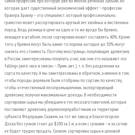
самой профессии, про которую уже во многих регионах забыли, но
которая дает существенный экономический эффект − профессии
бракера. Бракер − это специалист, который профессионально,
грамотно может рассортировать круглый лес хвойных и лиственных
пород. Ведь разница в цене на одно и то же вроде бы бревно,
лежащее в штабеле, после сортировки может составлять 40%. Кроме
того, у бревна могут быть какие-то пороки, которые до 30% могут
снизить его стоимость. Поэтому иностранцы, покупающие древесину
в России, заинтересованы покупать у нас, как они это называют «so
falling» (англ. «все в смеси». − Прим. авт.), т. е. без разделения на
сорта по качеству. А мы заинтересованы в обратном, а именно в том,
чтобы породы деревьев были отобраны по сортам, по качеству,
чтобы отечественный лесопромышленник, экспортирующий
древесину, получал максимальные доходы. В необходимости
сортировки сырья мы убеждаем и тех лесозаготовителей, которые
поставляют древесину деревопереработчикам на территории
субъекта Федерации. Скажем, на тот же завод в Бокситогорске.
Доска без сучков стоит до $200 за 1 м, а если с сучками − и за сотню
ее будет трудно продать. Словом, сортировка сырья в ценовой