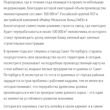
Подпорожье, где в течение года планируется провести небольшую
модернизацию, благодаря которой ежегодный объем производства
пиломатериалов составит 300 000 м³. Российской группой ЛСР и
австрийской компанией «Майер-Мельнхов Хольц ГмбХ» в
Бокситогорске совместными усилиями строится завод, где ежегодно
будет перерабатываться около 500 000 м³ пиловочника, из которого
станут производить доску, клееную балку, клееный щит, клееные
строительные конструкции.
В прежние годы все тянулись к городу Санкт-Петербургу, стараясь
сосредоточить свое производство на его территории. А сегодня,
посмотрите (показывает на подробную производственную карту на
стене кабинета), мощные лесные предприятия отдалены от Санкт-
Петербурга. И, несмотря на то что в отдаленных от города районах
ощущается острая проблема с рабочими кадрами, тем не менее все
сегодня понимают, что переработка древесины должна
производиться в местах произрастания данного сырья, − это один
из элементов устойчивого развития экономики.
Сегодня все научились считать копейку в своем кармане: и в самом