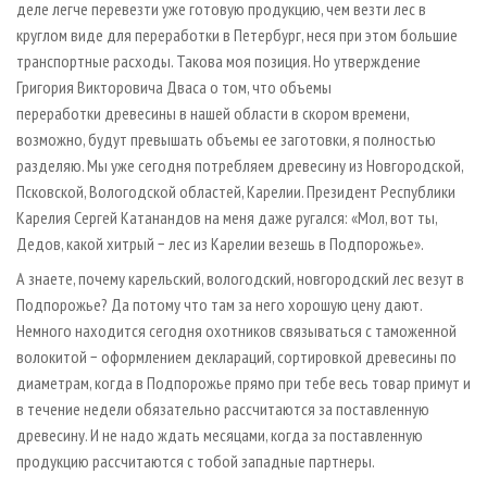
деле легче перевезти уже готовую продукцию, чем везти лес в
круглом виде для переработки в Петербург, неся при этом большие
транспортные расходы. Такова моя позиция. Но утверждение
Григория Викторовича Дваса о том, что объемы
переработки древесины в нашей области в скором времени,
возможно, будут превышать объемы ее заготовки, я полностью
разделяю. Мы уже сегодня потребляем древесину из Новгородской,
Псковской, Вологодской областей, Карелии. Президент Республики
Карелия Сергей Катанандов на меня даже ругался: «Мол, вот ты,
Дедов, какой хитрый − лес из Карелии везешь в Подпорожье».
А знаете, почему карельский, вологодский, новгородский лес везут в
Подпорожье? Да потому что там за него хорошую цену дают.
Немного находится сегодня охотников связываться с таможенной
волокитой − оформлением деклараций, сортировкой древесины по
диаметрам, когда в Подпорожье прямо при тебе весь товар примут и
в течение недели обязательно рассчитаются за поставленную
древесину. И не надо ждать месяцами, когда за поставленную
продукцию рассчитаются с тобой западные партнеры.