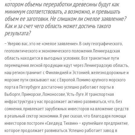
котором объемы переработки древесины будут как
минимум соответствовать, а возможно, и превышать
объем ее заготовки. Не слишком ли смелое заявление?
Как и за счет чего область может достичь такого
результата?
− Уверяю вас, это не «смелое заявление». В силу географического,
геополитического и экономического положения Ленинградская
область находится в выгодных условиях. Все транзитные пути
перемещения лесной продукции идут через Ленинградскую область,
наш регион граничит с Финляндией и Эстонией, железнодорожные и
морские пути связывают нас с Европой. Помимо крупного морского
порта в Петербурге достаточно успешно работают порты в
Выборге, Приморске, Ломоносове, Усть-Луге. И транспортная
инфраструктура у нас продолжает активно развиваться, что, без
сомнения, привлекает зарубежных инвесторов на вложение средств
в реальный сектор экономики. Я уже сказал, что благодаря помощи
инвес­торов построен «Сведвуд Тихвин» − крупнейшее предприятие,
которое продолжает развиваться. Успешно работает завод в