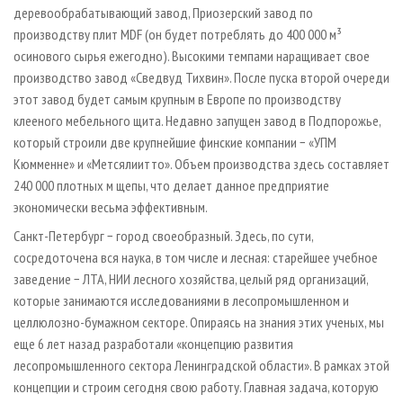
деревообрабатывающий завод, Приозерский завод по
производству плит MDF (он будет потреблять до 400 000 м³
осинового сырья ежегодно). Высокими темпами наращивает свое
производство завод «Сведвуд Тихвин». После пуска второй очереди
этот завод будет самым крупным в Европе по производству
клееного мебельного щита. Недавно запущен завод в Подпорожье,
который строили две крупнейшие финские компании − «УПМ
Кюмменне» и «Метсялиитто». Объем производства здесь составляет
240 000 плотных м щепы, что делает данное предприятие
экономически весьма эффективным.
Санкт-Петербург − город свое­образный. Здесь, по сути,
сосредоточена вся наука, в том числе и лесная: старейшее учебное
заведение − ЛТА, НИИ лесного хозяйства, целый ряд организаций,
которые занимаются исследованиями в лесопромышленном и
целлюлозно-бумажном секторе. Опираясь на знания этих ученых, мы
еще 6 лет назад разработали «концепцию развития
лесопромышленного сектора Ленинградской области». В рамках этой
концепции и строим сегодня свою работу. Главная задача, которую