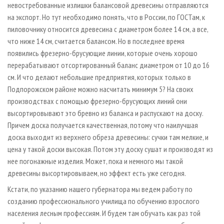
невостребованные излишки балансовой древесины отправляются
на экспорт. Но тут необходимо понять, что в России, по ГОСТам, к
пиловочнику относится древесина с диаметром более 14 см, а все,
что ниже 14 см, считается балансом. Но в последнее время
появились фрезерно-брусующие линии, которые очень хорошо
перерабатывают отсортированный баланс диаметром от 10 до 16
см. И что делают небольшие предприятия, которых только в
Подпорожском районе можно насчитать минимум 5? На своих
производствах с помощью фрезерно-брусующих линий они
высортировывают это бревно из баланса и распускают на доску.
Причем доска получается качественная, потому что наилучшая
доска выходит из верхнего обреза древесины: сучки там мелкие, и
цена у такой доски высокая. Потом эту доску сушат и производят из
нее погонажные изделия. Может, пока и немного мы такой
древесины высортировываем, но эффект есть уже сегодня.
Кстати, по указанию нашего губернатора мы ведем работу по
созданию профессионального училища по обучению взрослого
населения лесным профессиям. И будем там обучать как раз той