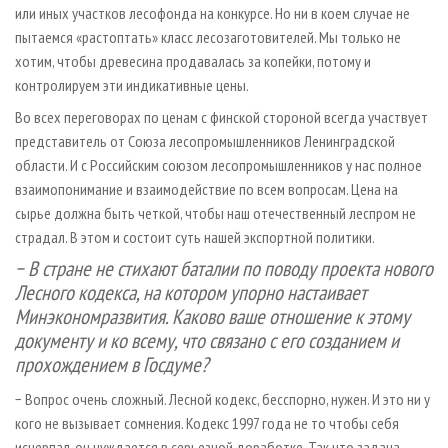
или иных участков лесофонда на конкурсе. Но ни в коем случае не
пытаемся «растоптать» класс лесозаготовителей. Мы только не
хотим, чтобы древесина продавалась за копейки, потому и
контролируем эти индикативные цены.
Во всех переговорах по ценам с финской стороной всегда участвует
представитель от Союза лесопромышленников Ленинградской
области. И с Российским союзом лесопромышленников у нас полное
взаимопонимание и взаимодействие по всем вопросам. Цена на
сырье должна быть четкой, чтобы наш отечественный леспром не
страдал. В этом и состоит суть нашей экспортной политики.
− В стране не стихают баталии по поводу проекта нового
Лесного кодекса, на котором упорно настаивает
Минэкономразвития. Каково ваше отношение к этому
документу и ко всему, что связано с его созданием и
прохождением в Госдуме?
− Вопрос очень сложный. Лесной кодекс, бесспорно, нужен. И это ни у
кого не вызывает сомнения. Кодекс 1997 года не то чтобы себя
исчерпал, он нуждается в серьезной доработке. Так что задача