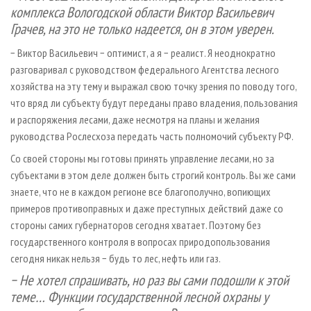
комплекса Вологодской области Виктор Васильевич
Грачев, на это не только надеется, он в этом уверен.
− Виктор Васильевич − оптимист, а я − реалист. Я неоднократно
разговаривал с руководством федерального Агентства лесного
хозяйства на эту тему и выражал свою точку зрения по поводу того,
что вряд ли субъекту будут переданы право владения, пользования
и распоряжения лесами, даже несмотря на планы и желания
руководства Рослесхоза передать часть полномочий субъекту РФ.
Со своей стороны мы готовы принять управление лесами, но за
субъектами в этом деле должен быть строгий контроль. Вы же сами
знаете, что не в каждом регионе все благополучно, вопиющих
примеров противоправных и даже преступных действий даже со
стороны самих губернаторов сегодня хватает. Поэтому без
государственного контроля в вопросах природопользования
сегодня никак нельзя − будь то лес, нефть или газ.
− Не хотел спрашивать, но раз вы сами подошли к этой
теме… Функции государственной лесной охраны у