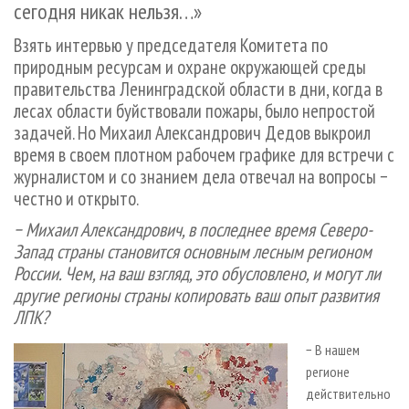
сегодня никак нельзя…»
СУШКА ДРЕВЕСИНЫ
ПЕРСОНЫ
КОНТАКТЫ
РЕКЛАМА
ПРОИЗВОДСТВО ДРЕВЕСНЫХ ПЛИТ
Взять интервью у председателя Комитета по
МОБИЛЬНЫЕ ВЫСТАВКИ
РЕКЛАМА НА САЙТЕ
природным ресурсам и охране окружающей среды
ДЕРЕВЯННОЕ ДОМОСТРОЕНИЕ
ОФИЦИАЛЬНЫЕ ДЕЛЕГАЦИИ
правительства Ленинградской области в дни, когда в
ПРОИЗВОДСТВО МЕБЕЛИ
ПРИОРИТЕТНЫЕ ИНВЕСТПРОЕКТЫ
лесах области буйствовали пожары, было непростой
задачей. Но Михаил Александрович Дедов выкроил
БИОЭНЕРГЕТИКА
RUSSIAN FORESTRY REVIEW
время в своем плотном рабочем графике для встречи с
ЦБП
ГАЗЕТА ЛЕСПРОМФОРУМ
журналис­том и со знанием дела отвечал на вопросы −
ИНСТРУМЕНТ И МАТЕРИАЛЫ
БИБЛИОТЕКА СПЕЦИАЛИСТА
честно и открыто.
− Михаил Александрович, в последнее время Северо-
Запад страны становится основным лесным регионом
России. Чем, на ваш взгляд, это обусловлено, и могут ли
другие регионы страны копировать ваш опыт развития
ЛПК?
− В нашем
регионе
действительно