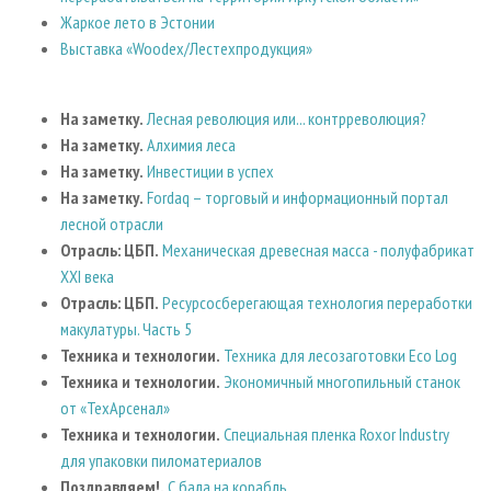
Жаркое лето в Эстонии
Выставка «Woodex/Лестехпродукция»
На заметку.
Лесная революция или... контрреволюция?
На заметку.
Алхимия леса
На заметку.
Инвестиции в успех
На заметку.
Fordaq – торговый и информационный портал
лесной отрасли
Отрасль: ЦБП.
Механическая древесная масса - полуфабрикат
XXI века
Отрасль: ЦБП.
Ресурсосберегающая технология переработки
макулатуры. Часть 5
Техника и технологии.
Техника для лесозаготовки Eco Log
Техника и технологии.
Экономичный многопильный станок
от «ТехАрсенал»
Техника и технологии.
Специальная пленка Roxor Industry
для упаковки пиломатериалов
Поздравляем!.
С бала на корабль