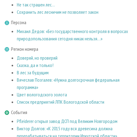
СУШКА ДРЕВЕСИНЫ
ПЕРСОНЫ
КОНТАКТЫ
Не так страшен лес…
РЕКЛАМА
Сохранить лес лесничим не позволяет закон
ПРОИЗВОДСТВО ДРЕВЕСНЫХ ПЛИТ
МОБИЛЬНЫЕ ВЫСТАВКИ
РЕКЛАМА НА САЙТЕ
Персона
ДЕРЕВЯННОЕ ДОМОСТРОЕНИЕ
ОФИЦИАЛЬНЫЕ ДЕЛЕГАЦИИ
Михаил Дедов: «Без государственного контроля в вопросах
ПРОИЗВОДСТВО МЕБЕЛИ
ПРИОРИТЕТНЫЕ ИНВЕСТПРОЕКТЫ
природопользования сегодня никак нельзя…»
БИОЭНЕРГЕТИКА
RUSSIAN FORESTRY REVIEW
Регион номера
ЦБП
ГАЗЕТА ЛЕСПРОМФОРУМ
Доверяй, но проверяй
ИНСТРУМЕНТ И МАТЕРИАЛЫ
Сказка, да и только!
БИБЛИОТЕКА СПЕЦИАЛИСТА
В лес за будущим
Вячеслав Позгалев: «Нужна долгосрочная федеральная
программа»
Цвет вологодского золота
Список предприятий ЛПК Вологодской области
События
Pfleiderer открыл завод ДСП под Великим Новгородом
Виктор Долгов: «К 2015 году вся древесина должна
перерабатываться на территории Иркутской области»