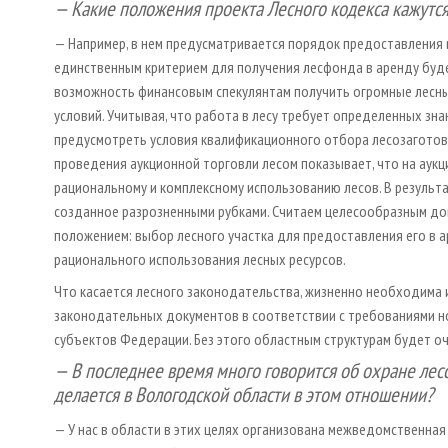
— Какие положения проекта Лесного кодекса кажутс
— Например, в нем предусматривается порядок предоставления в
единственным критерием для получения лесфонда в аренду буде
возможность финансовым спекулянтам получить огромные лесны
условий. Учитывая, что работа в лесу требует определенных зна
предусмотреть условия квалификационного отбора лесозаготови
проведения аукционной торговли лесом показывает, что на аукц
рациональному и комплексному использованию лесов. В результ
созданное разрозненными рубками. Считаем целесообразным д
положением: выбор лесного участка для предоставления его в а
рационального использования лесных ресурсов.
Что касается лесного законодательства, жизненно необходима 
законодательных документов в соответствии с требованиями нов
субъектов Федерации. Без этого областным структурам будет о
— В последнее время много говорится об охране лесо
делается в Вологодской области в этом отношении?
— У нас в области в этих целях организована межведомственная