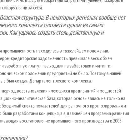
ы говорят сами за себя.
ластная структура. В некоторых регионах вообще нет
лесного комплекса считается одним из самых
сии. Как удалось создать столь действенную и
ная промышленность находилась в тяжелейшем положении.
тером, кредиторская задолженность превышала весь объем
и заработную плату — выходили на забастовки и митинги.
кономическом положении предприятий не было. Поэтому в нашей
вые был создан Департамент лесного комплекса.
 — период восстановления имеющихся предприятий и мощностей
ационно-аналитическая база, которая основывалась не только на
еобходимый спектр показателей для рыночного прогнозирования и
о были разработаны концепция, а в дальнейшем программа развития
тривающая восстановление промышленного производства к 2005
 концепции?