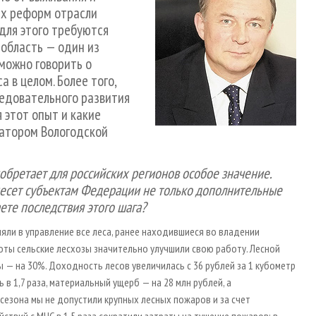
их реформ отрасли
для этого требуются
 область — один из
можно говорить о
 в целом. Более того,
едовательного развития
я этот опыт и какие
натором Вологодской
обретает для российских регионов особое значение.
несет субъектам Федерации не только дополнительные
ете последствия этого шага?
яли в управление все леса, ранее находившиеся во владении
аботы сельские лесхозы значительно улучшили свою работу. Лесной
ы — на 30%. Доходность лесов увеличилась с 36 рублей за 1 кубометр
 в 1,7 раза, материальный ущерб — на 28 млн рублей, а
сезона мы не допустили крупных лесных пожаров и за счет
твий с МЧС в 1,5 раза сократили затраты на тушение пожаров: в