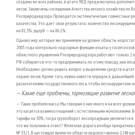
созданы во всех районах, в штате УВД предусмотрена дополнит
лесов. Заключены соглашения Агентства лесного хозяйства по В
Росприроднадзора. Проводятся систематические совместные ре
казачества. Это дает свои результаты: количество лесонарушен
на 81,3%, ущерб — на 86,1%.
Однако мер, которые мы принимаем на уровне области, недостато
2005 года контрольно-надзорные функции изъяты у гослесхозов
областного управления Росприроднадзора работают только 2 л
РФ собирается что-то предпринимать по этому поводу, или леса 
Необходимо срочно решить вопрос о выделении средств и шта
охране лесов. Кроме того, нужно навести порядок в дальнейше
расхитителями государственного леса, чтобы лесонарушители н
— Какие еще проблемы, тормозящие развитие лесног
— Таких проблем масса. Мы говорим о них много и на всех уровня
это касается взаимоотношений с естественными монополиями. 
тарифы на 30%, тогда грузооборот лесопродукции увеличится в 
что же получили в ответ? Железная дорога вообще прекратила 
№ 33 / 1. В настоящее время по области недопоставлено 1248 ва