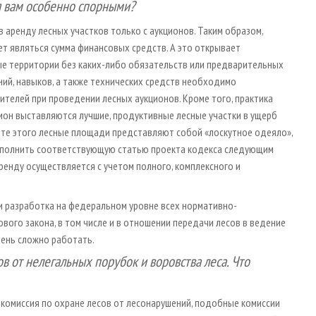
я вам особенно спорными?
 аренду лесных участков только с аукционов. Таким образом,
т являться сумма финансовых средств. А это открывает
е территории без каких-либо обязательств или предварительных
ний, навыков, а также технических средств необходимо
телей при проведении лесных аукционов. Кроме того, практика
ион выставляются лучшие, продуктивные лесные участки в ущерб
ате этого лесные площади представляют собой «лоскутное одеяло»,
ополнить соответствующую статью проекта кодекса следующим
ренду осуществляется с учетом полного, комплексного и
и разработка на федеральном уровне всех нормативно-
ого закона, в том числе и в отношении передачи лесов в ведение
чень сложно работать.
в от нелегальных порубок и воровства леса. Что
 комиссия по охране лесов от лесонарушений, подобные комиссии