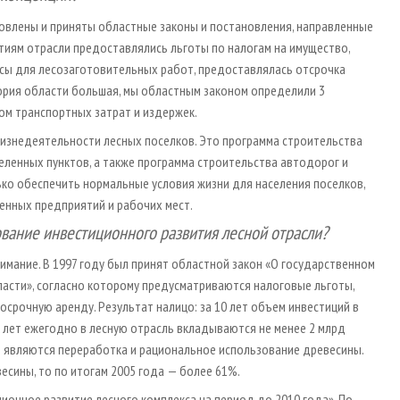
товлены и приняты областные законы и постановления, направленные
ятиям отрасли предоставлялись льготы по налогам на имущество,
сы для лесозаготовительных работ, предоставлялась отсрочка
итория области большая, мы областным законом определили 3
ом транспортных затрат и издержек.
изнедеятельности лесных поселков. Это программа строительства
еленных пунктов, а также программа строительства автодорог и
ько обеспечить нормальные условия жизни для населения поселков,
енных предприятий и рабочих мест.
вание инвестиционного развития лесной отрасли?
мание. В 1997 году был принят областной закон «О государственном
асти», согласно которому предусматриваются налоговые льготы,
срочную аренду. Результат налицо: за 10 лет объем инвестиций в
5 лет ежегодно в лесную отрасль вкладываются не менее 2 млрд
и являются переработка и рациональное использование древесины.
есины, то по итогам 2005 года — более 61%.
ионное развитие лесного комплекса на период до 2010 года». По