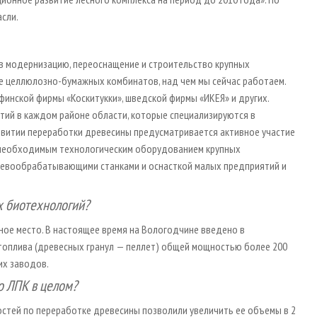
асли.
в модернизацию, переоснащение и строительство крупных
ие целлюлозно-бумажных комбинатов, над чем мы сейчас работаем.
инской фирмы «Коскитукки», шведской фирмы «ИКЕЯ» и других.
тий в каждом районе области, которые специализируются в
звитии переработки древесины предусматривается активное участие
 необходимым технологическим оборудованием крупных
еревообрабатывающими станками и оснасткой малых предприятий и
х биотехнологий?
жное место. В настоящее время на Вологодчине введено в
 топлива (древесных гранул — пеллет) общей мощностью более 200
их заводов.
о ЛПК в целом?
остей по переработке древесины позволили увеличить ее объемы в 2