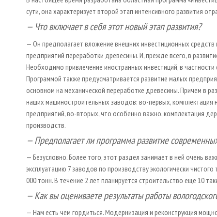
сути, она характеризует второй этап интенсивного развития отр
— Что включает в себя этот новый этап развития?
— Он предполагает вложение внешних инвестиционных средств 
предприятий переработки древесины. И, прежде всего, в развит
Необходимо привлечение иностранных инвестиций, в частности ф
Программой также предусматривается развитие малых предприя
основном на механической переработке древесины. Причем в ра
наших машиностроительных заводов: во-первых, комплектация
предприятий, во-вторых, что особенно важно, комплектация д
производств.
— Предполагает ли программа развитие современны
— Безусловно. Более того, этот раздел занимает в ней очень ва
эксплуатацию 7 заводов по производству экологически чистого
000 тонн. В течение 2 лет планируется строительство еще 10 так
— Как вы оцениваете результаты работы вологодског
— Нам есть чем гордиться. Модернизация и реконструкция мощн