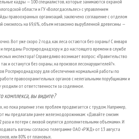
ельные кадры — 100 специалистов, которые занимаются охраной
ологодской области и ГУ «Вологдасельлес» с управлением
йды правоохранных организаций, заключено соглашение с отделом
ий снизилось на 69,6%, объем незаконно вырубленной древесины —
чно. Вот уже скоро 2 года, как леса остаются без охраны! С января
 и переданы Росприроднадзору и до настоящего времени в службе
есных инспектора! Справедливо возникает вопрос: «Правительство
так и останутся без охраны, на произвол лесонарушителей?».
тов Росприроднадзору для обеспечения нормальной работы по
й работе правоохранительных органов с нелегальными порубщиками и
е уходили от ответственности за содеянное.
о комплекса, вы видите?
х, но пока решение этих проблем продвигается с трудом. Например,
Вот мы предлагали ранее железнодорожникам: «Давайте снизим
2 раза и потери с лихвой окупятся дополнительными объемами». И
подавать вагоны согласно телеграмме ОАО «РЖД» от 13 августа
гонов, или 80% от плановых.