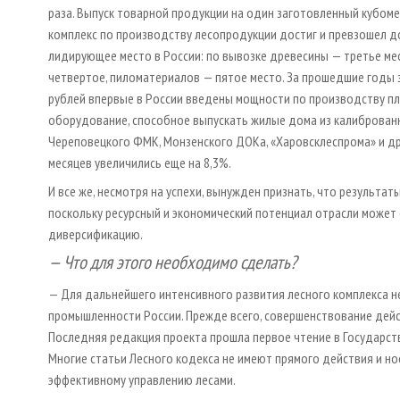
раза. Выпуск товарной продукции на один заготовленный кубоме
комплекс по производству лесопродукции достиг и превзошел 
лидирующее место в России: по вывозке древесины — третье ме
четвертое, пиломатериалов — пятое место. За прошедшие годы з
рублей впервые в России введены мощности по производству п
оборудование, способное выпускать жилые дома из калиброванн
Череповецкого ФМК, Монзенского ДОКа, «Харовсклеспрома» и дру
месяцев увеличились еще на 8,3%.
И все же, несмотря на успехи, вынужден признать, что результат
поскольку ресурсный и экономический потенциал отрасли может 
диверсификацию.
— Что для этого необходимо сделать?
— Для дальнейшего интенсивного развития лесного комплекса 
промышленности России. Прежде всего, совершенствование дейс
Последняя редакция проекта прошла первое чтение в Государст
Многие статьи Лесного кодекса не имеют прямого действия и но
эффективному управлению лесами.