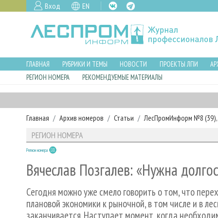
Вход
EN
ГЛАВНАЯ
РУБРИКИ И ТЕМЫ
НОВОСТИ
ПРОЕКТЫ ЛПИ
АР
РЕГИОН НОМЕРА
РЕКОМЕНДУЕМЫЕ МАТЕРИАЛЫ
Главная
Архив номеров
Статьи
ЛесПромИнформ №8 (39), 
РЕГИОН НОМЕРА
Регион номера
Вячеслав Позгалев: «Нужна долго
Сегодня можно уже смело говорить о том, что пер
плановой экономики к рыночной, в том числе и в ле
заканчивается. Наступает момент, когда необходи