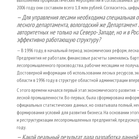
2006 году они составили всего 1,8 млн рублей. Согласитесь, цифр
— Для управления лесами необходима специальная об
лесного департамента, вологодский же Департамент 
авторитетных не только на Северо-Западе, но и в Рос
эффективно работающую структуру?
— В 1996 году, в начальный период экономических реформ, лес
Предприятия не работали, финансовые расчеты заменялись бар
лесопромышленного производства, рабочие месяцами не получал
Достоверной информации об использовании лесных ресурсов, э
области в 1996 году в структуре областной администрации впер
С этого времени начался первый этап экономического развития
лесной промышленности. Во-первых, была сформирована информ
официальных статистических данных, но охватывала полный, н
формирования условий для развития бизнеса. На основании этог
и реструктуризации лесопромышленных предприятий, предусма
году.
— Какой реальный результат дала разработка данной