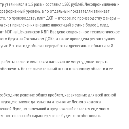
тр увеличился в 1,5 раза и составил 1560 рублей. Лесопромышленный
дореформенный уровень, а по отдельным показателям занимает
сто, по производству плит ДСП — второе, по производству фанеры —
а счет привлечения внешних инвестиций в сумме более 1 млрд
лит MDF на Шекснинском КДП. Введено современное технологическое
ого бруса на Сокольском ДОКе, а также проведена реконструкция
гих. В этом году объемы переработки древесины в области за 8
ы работы лесного комплекса нас никак не могут удовлетворить,
обеспечить более значительный вклад в экономику области и ее
необходимо решение общих проблем, характерных для всей лесной
твующего законодательства и принятие Лесного кодекса.
венной Думе, но замечаний и предложений остается еще много.
сят «отсылочный» характер, что не будет способствовать