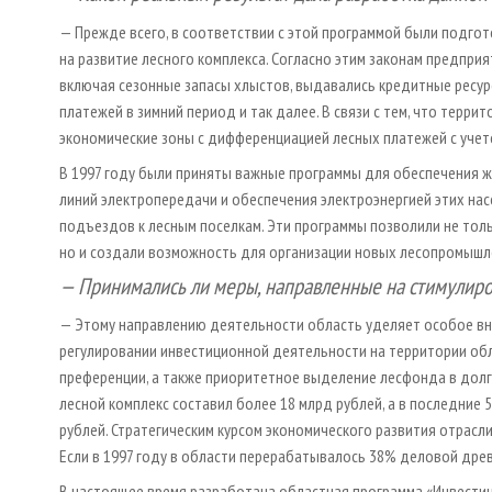
— Прежде всего, в соответствии с этой программой были подго
на развитие лесного комплекса. Согласно этим законам предпри
включая сезонные запасы хлыстов, выдавались кредитные ресур
платежей в зимний период и так далее. В связи с тем, что терр
экономические зоны с дифференциацией лесных платежей с учет
В 1997 году были приняты важные программы для обеспечения ж
линий электропередачи и обеспечения электроэнергией этих нас
подъездов к лесным поселкам. Эти программы позволили не тол
но и создали возможность для организации новых лесопромышл
— Принимались ли меры, направленные на стимулиро
— Этому направлению деятельности область уделяет особое вни
регулировании инвестиционной деятельности на территории обл
преференции, а также приоритетное выделение лесфонда в долго
лесной комплекс составил более 18 млрд рублей, а в последние 
рублей. Стратегическим курсом экономического развития отрасл
Если в 1997 году в области перерабатывалось 38% деловой древ
В настоящее время разработана областная программа «Инвестиц