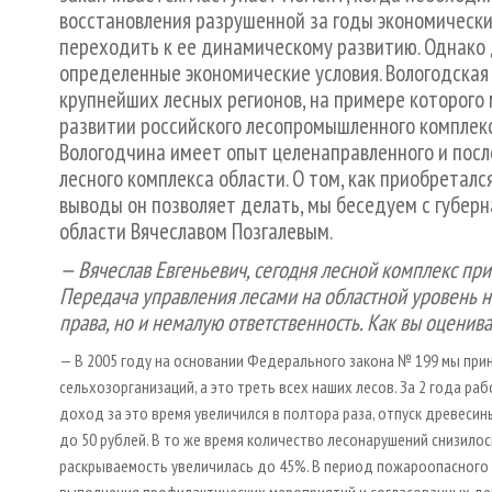
восстановления разрушенной за годы экономическ
переходить к ее динамическому развитию. Однако 
определенные экономические условия. Вологодская
крупнейших лесных регионов, на примере которого 
развитии российского лесопромышленного комплекса
Вологодчина имеет опыт целенаправленного и посл
лесного комплекса области. О том, как приобреталс
выводы он позволяет делать, мы беседуем с губер
области Вячеславом Позгалевым.
— Вячеслав Евгеньевич, сегодня лесной комплекс при
Передача управления лесами на областной уровень 
права, но и немалую ответственность. Как вы оценива
— В 2005 году на основании Федерального закона № 199 мы прин
сельхозорганизаций, а это треть всех наших лесов. За 2 года р
доход за это время увеличился в полтора раза, отпуск древесин
до 50 рублей. В то же время количество лесонарушений снизилось
раскрываемость увеличилась до 45%. В период пожароопасного 
выполнения профилактических мероприятий и согласованных дейс