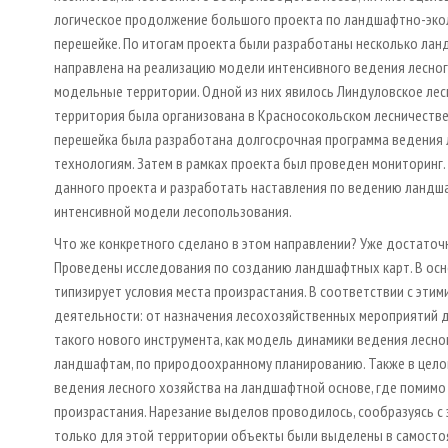
логическое продолжение большого проекта по ландшафтно-экол
перешейке. По итогам проекта были разработаны несколько лан
направлена на реализацию модели интенсивного ведения лесного 
модельные территории. Одной из них явилось Линдуловское ле
территория была организована в Красносокольском лесничестве
перешейка была разработана долгосрочная программа ведения л
технологиям. Затем в рамках проекта был проведен мониторинг.
данного проекта и разработать наставления по ведению ландш
интенсивной модели лесопользования.
Что же конкретного сделано в этом направлении? Уже достаточн
Проведены исследования по созданию ландшафтных карт. В осн
типизирует условия места произрастания. В соответствии с эти
деятельности: от назначения лесохозяйственных мероприятий 
такого нового инструмента, как модель динамики ведения лесног
ландшафтам, по природоохранному планированию. Также в цело
ведения лесного хозяйства на ландшафтной основе, где помимо 
произрастания. Нарезание выделов проводилось, сообразуясь с 
только для этой территории объекты были выделены в самосто