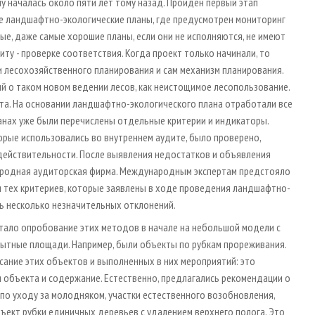
му началась около пяти лет тому назад. Пройден первый этап
ые ландшафтно-экологические планы, где предусмотрен мониторинг
ые, даже самые хорошие планы, если они не исполняются, не имеют
иту - проверке соответствия. Когда проект только начинали, то
и лесохозяйственного планирования и сам механизм планирования.
й о таком новом ведении лесов, как неистощимое лесопользование.
та. На основании ландшафтно-экологического плана отработали все
анах уже были перечислены отдельные критерии и индикаторы.
орые использовались во внутреннем аудите, было проверено,
действительности. После выявления недостатков и объявления
ародная аудиторская фирма. Международным экспертам предстояло
 тех критериев, которые заявлены в ходе проведения ландшафтно-
ь несколько незначительных отклонений.
тало опробование этих методов в начале на небольшой модели с
ытные площади. Например, были объекты по рубкам прореживания.
сание этих объектов и выполненных в них мероприятий: это
объекта и содержание. Естественно, предлагались рекомендации о
 по уходу за молодняком, участки естественного возобновления,
ъект рубки единичных деревьев с удалением верхнего полога. Это