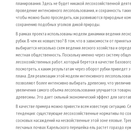
планирования. Здесь не будет никакой лесохозяйственной деят
проведение интенсивного лесопользования, и сохранность таких
чтобы можно было проследить, как развиваются природные ком
сохранению подобных уголков дикой природы.
В рамках проекта использованы модели динамики ведения лесно
рубки. В чем их новшество? В том, что в зависимости от принят
выбирается несколько схем ведения лесного хозяйства и опред
местная общественность. Поскольку именно через систему обще
лесохозяйственных работ, который берется в качестве базового
посмотреть, к каким результатам через оборот рубки приведет 
плана. Для реализации этой модели интенсивного лесопользова
позволяют более интенсивно выбирать древесину, что увеличив
увеличения самого объема лесопользования улучшается товарная
древесины. Это дает сильный экономический эффект для загота
В качестве примера можно привести всем известную ситуацию. С
тенденция: существующие лесохозяйственные нормативы по сох
сосновых насаждений на несвойственные этой зоне еловые. Трев
песчаных почвах Карельского перешейка ель растет гораздо хуж