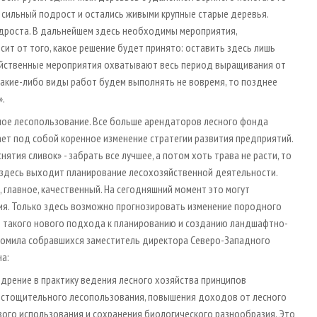
к сильный подрост и остались живыми крупные старые деревья.
одроста. В дальнейшем здесь необходимы мероприятия,
сит от того, какое решение будет принято: оставить здесь лишь
озяйственные мероприятия охватывают весь период выращивания от
и какие-либо виды работ будем выполнять не вовремя, то позднее
».
ное лесопользование. Все больше арендаторов лесного фонда
ает под собой коренное изменение стратегии развития предприятий.
ятия сливок» - забрать все лучшее, а потом хоть трава не расти, то
о здесь выходит планирование лесохозяйственной деятельности.
 главное, качественный. На сегодняшний момент это могут
я. Только здесь возможно прогнозировать изменение породного
ми такого нового подхода к планированию и созданию ландшафтно-
комила собравшихся заместитель директора Северо-Западного
а:
дрение в практику ведения лесного хозяйства принципов
истощительного лесопользования, повышения доходов от лесного
вого использования и сохранения биологического разнообразия. Это