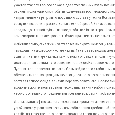
участок старого лесного пожара, где естественным путем возни
Верхний полог удалили, чтобы не сдерживать рост молодого п
направленные на регуляцию породного состава участка. Все зави
сосну или позволить расти и дальше ели с березой. Эти лесох
посадки до главной рубки. Главное, чтобы все было в срок. Есл
компенсировать такие просчеты будет практически невозможно
Действительно, сама жизнь заставляет выбирать неистощитель
переходят на долгосрочную аренду на 49 лет, а это подразумев
Если пятилетняя аренда еще как-то могла оправдать политику «сн
долгосрочная аренда - это совершенно другое. На первое мест
Пусть выход древесины не такой большой, но зато стабильный и,
обеспечить только принципы неистощительного лесопользовани
состава лесного фонда, а значит корректировать его. С основа
экологических планов ведения лесохозяйственных работ позна
лесоустроительного предприятия «Севзаплеспроект» Т.А. Вьюгин
«Целью ландшафтно-экологического планирования является вне
устойчивого управления лесами при соблюдении требований не
хозяйства, качественного воспроизводства лесов, их многоцеле