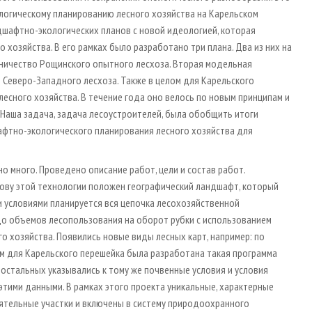
огическому планированию лесного хозяйства на Карельском
дшафтно-экологических планов с новой идеологией, которая
хозяйства. В его рамках было разработано три плана. Два из них на
сничество Рощинского опытного лесхоза. Вторая модельная
 Северо-Западного лесхоза. Также в целом для Карельского
есного хозяйства. В течение года оно велось по новым принципам и
 Наша задача, задача лесоустроителей, была обобщить итоги
афтно-экологического планирования лесного хозяйства для
о много. Проведено описание работ, цели и состав работ.
ову этой технологии положен географический ландшафт, который
ми условиями планируется вся цепочка лесохозяйственной
до объемов лесопользования на оборот рубки с использованием
о хозяйства. Появились новые виды лесных карт, например: по
м для Карельского перешейка была разработана такая программа
остальных указывались к тому же почвенные условия и условия
этими данными. В рамках этого проекта уникальные, характерные
ятельные участки и включены в систему природоохранного