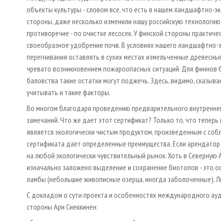
объекты культуры - словом все, что есть в нашем ландшафтно-эк
стороны, даже несколько изменили нашу российскую технологи
противоречие - по очистке лесосек. У финской стороны практич
своеобразное удобрение почв. В условиях нашего ландшафтно-
перегнивания оставлять в сухих местах измельченные древесные
чревато возникновением пожароопасных ситуаций. Для финнов бы
баловства такие остатки могут поджечь. Здесь, видимо, сказыв
учитывать и такие факторы.
Во многом благодаря проведению предварительного внутреннег
замечаний. Что же дает этот сертификат? Только то, что теперь
является экологически чистым продуктом, произведенным с соб
сертификата дает определенные преимущества. Если арендатор 
на любой экологически чувствительный рынок. Хоть в Северную А
изначально заложено выделение и сохранение биотопов - это ос
ламбы (небольшие живописные озерца, иногда заболоченные). Л
С докладом о сути проекта и особенностях международного ау
стороны Ари Сиеккинен: