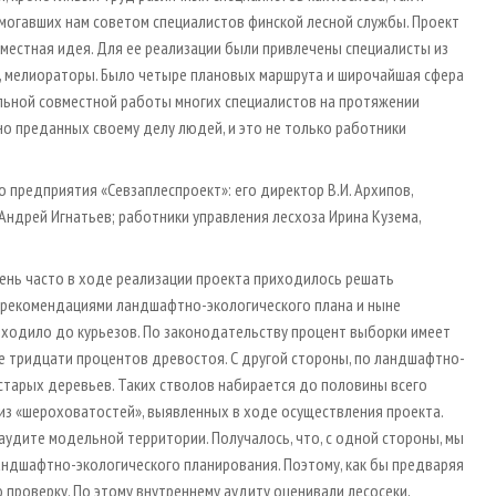
могавших нам советом специалистов финской лесной службы. Проект
вместная идея. Для ее реализации были привлечены специалисты из
и, мелиораторы. Было четыре плановых маршрута и широчайшая сфера
льной совместной работы многих специалистов на протяжении
о преданных своему делу людей, и это не только работники
предприятия «Севзаплеспроект»: его директор В.И. Архипов,
Андрей Игнатьев; работники управления лесхоза Ирина Кузема,
ень часто в ходе реализации проекта приходилось решать
 рекомендациями ландшафтно-экологического плана и ныне
ходило до курьезов. По законодательству процент выборки имеет
ее тридцати процентов древостоя. С другой стороны, по ландшафтно-
старых деревьев. Таких стволов набирается до половины всего
из «шероховатостей», выявленных в ходе осуществления проекта.
аудите модельной территории. Получалось, что, с одной стороны, мы
ландшафтно-экологического планирования. Поэтому, как бы предваряя
проверку. По этому внутреннему аудиту оценивали лесосеки,