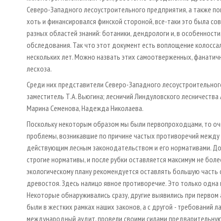
Северо-Западного лесоустроительного предприятия, а также по
хоть и финансировался финской стороной, все-таки это была со
разных областей знаний: ботаники, дендрологи и, в особенност
обследования. Так что этот документ есть воплощение колосса
нескольких лет. Можно назвать этих самоотверженных, фанатичн
лесхоза.
Среди них представители Северо-Западного лесоустроительного 
заместитель Т.А. Вьюгина; лесничий Линдуловского лесничества 
Марина Семенова, Надежда Николаева.
Поскольку некоторым образом мы были первопроходцами, то оч
проблемы, возникавшие по причине частых противоречий между
действующим лесным законодательством и его нормативами. До
строгие нормативы, и после рубки оставляется максимум не бол
экологическому плану рекомендуется оставлять большую часть 
древостоя. Здесь налицо явное противоречие. Это только одна 
Некоторые обнаруживались сразу, другие выявились при первом 
были в жестких рамках наших законов, а с другой - требований 
международный аудит, провели своими силами предварительную 