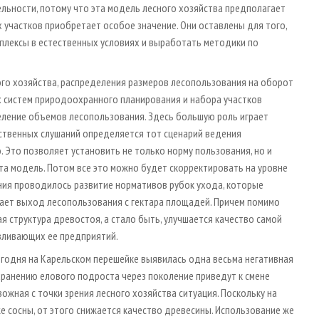
ельности, потому что эта модель лесного хозяйства предполагает
 участков приобретает особое значение. Они оставлены для того,
плексы в естественных условиях и выработать методики по
го хозяйства, распределения размеров лесопользования на оборот
ых систем природоохранного планирования и набора участков
еление объемов лесопользования. Здесь большую роль играет
ственных слушаний определяется тот сценарий ведения
. Это позволяет установить не только норму пользования, но и
эта модель. Потом все это можно будет скорректировать на уровне
ния проводилось развитие нормативов рубок ухода, которые
ает выход лесопользования с гектара площадей. Причем помимо
 структура древостоя, а стало быть, улучшается качество самой
вливающих ее предприятий.
егодня на Карельском перешейке выявилась одна весьма негативная
ранению елового подроста через поколение приведут к смене
ожная с точки зрения лесного хозяйства ситуация. Поскольку на
е сосны, от этого снижается качество древесины. Использование же