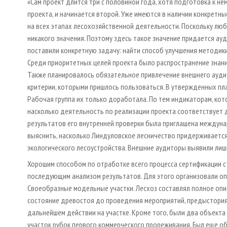
«Сам проект длится три с половиной года, хотя подготовка к не
проекта, и начинается второй. Уже имеются в наличии конкретн
на всех этапах лесохозяйственной деятельности. Поскольку люб
никакого значения. Поэтому здесь такое значение придается ауд
поставили конкретную задачу: найти способ улучшения методик
Среди приоритетных целей проекта было распространение знани
Также планировалось обязательное привлечение внешнего ауди
критерии, которыми пришлось пользоваться. В утвержденных пл
Рабочая группа их только доработала. По тем индикаторам, кот
насколько деятельность по реализации проекта соответствует 
результатов его внутренней проверки была приглашена междун
выяснить, насколько Линдуловское лесничество придерживается
экологического лесоустройства. Внешние аудиторы выявили лиш
Хорошим способом по отработке всего процесса сертификации с
последующим анализом результатов. Для этого организовали оп
Своеобразные модельные участки. Лесхоз составлял полное опи
состояние древостоя до проведения мероприятий, предыстория 
дальнейшем действии на участке. Кроме того, были два объекта
участок рубок первого коммерческого прореживания. Был еще об