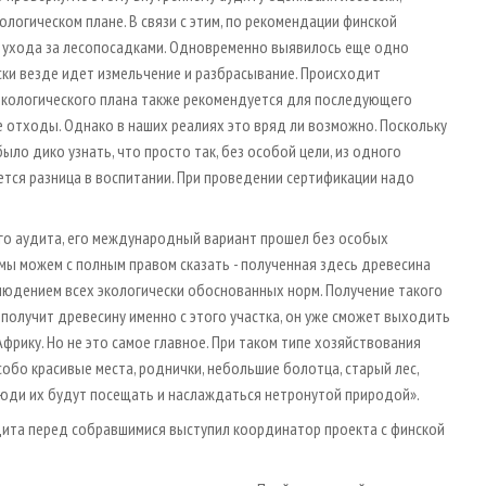
ологическом плане. В связи с этим, по рекомендации финской
ю ухода за лесопосадками. Одновременно выявилось еще одно
ески везде идет измельчение и разбрасывание. Происходит
экологического плана также рекомендуется для последующего
 отходы. Однако в наших реалиях это вряд ли возможно. Поскольку
ло дико узнать, что просто так, без особой цели, из одного
ается разница в воспитании. При проведении сертификации надо
о аудита, его международный вариант прошел без особых
 мы можем с полным правом сказать - полученная здесь древесина
людением всех экологически обоснованных норм. Получение такого
получит древесину именно с этого участка, он уже сможет выходить
фрику. Но не это самое главное. При таком типе хозяйствования
обо красивые места, роднички, небольшие болотца, старый лес,
юди их будут посещать и наслаждаться нетронутой природой».
дита перед собравшимися выступил координатор проекта с финской