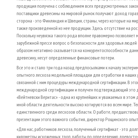
продукция получена с соблюдением всех предусмотренных зако
поставщики древесины на мировой рынок получают доход горазд
сторона - это Финляндия и Швеция, страны, через которые на м
также произведенной из нее продукции. Здесь отсутствие на ро
Поскольку неувязка такого рода вполне правомерно позволяет
зарубежной прессе вопрос о безопасности для здоровья людей 
образом негативно сказывается на конкурентоспособности данн
древесину, несут определенные финансовые потери.
Все это и стало три года назад предпосылками к началу экспер
опытного лесхоза модельной площадки для отработки в наших 
связанной с ним процедуры международной сертификации. В это
международной сертификации и получен подтверждающий это 
«Вейтневски Веритас» - одна из крупнейших и уважаемых в этом 
иной области деятельности высоко котируются во всем мире. Те
единственного среди лесхозов области. О работе, предшествова
презентации этого важного события, директор Рощинского опыт
«Для нас, работников лесхоза, полученный сертификат - это до
километры исхоженных троп, работы по определению древостоя,