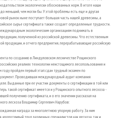
нодательством экологически обоснованных норм. В итоге наши
о меньший, чем могли бы. У этой проблемы есть еще и другая
ировой рынок ныне поступает большая часть нашей древесины, а
ссийское сырье сертификата также создает определенные трудности.
 международным экологическим организациям поднимать в
продукции, полученной из российской древесины. Что естественным
ой продукции, и отчего предприятия, перерабатывающие российскую
имента по созданию в Линдуловском лесничестве Рощинского
российских реалиях технологии неистощимого лесопользования и
м году пройден первый этап:сдан трудный экзамен по
документ. Проводившая международный аудит компания
деле. Выданные при ее участии документы о сертификации в той или
перь такой сертификат имеется и у Рощинского опытного лесхоза -
вшей получению сертификата, и о его значении рассказал на
ного лесхоза Владимир Сергеевич Нарубов:
лгожданная награда за многолетнюю упорную работу. За ним
 кропотливый труд различных специалистов как лесхоза, так и