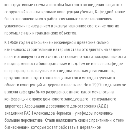
конструктивные схемы и способы быстрого возведения защитных
сооружений и анализировали конструкции убежищ. Кафедрой также
было выполнено много работ, связанных с восстановлением,
усилением и приведением в эксплуатационное состояние многих
промышленных и гражданских объектов.
К 1960­м годам отношение к инженерной древесине сильно
изменилось: строительный материал стали отодвигать на задний
план, мотивируя это его «недостатками» по части пожароопасности
и подверженности биопоражениям и т. д. Тем не менее на кафедре
не прекращалась научная и исследовательская деятельность,
продолжалась подготовка специалистов и молодых ученых в
области конструкций из дерева и пластмасс. Но в 1990­е годы многое
в жизни кафедры было разрушено, однако, как отмечалось на
конференции, с приходом нового заведующего − генерального
директора Ассоциации деревянного домостроения (АДД)
академика РАЕН Александра Черныха − у кафедры появились
большие перспективы. Стали налаживать связи с практиками, с теми
бизнесменами, которые хотят работать в деревянном