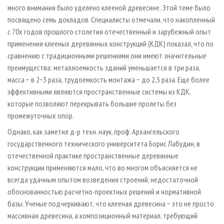
много внимания было уделено клееной древесине. Этой теме было
посвящено семь докладов. Специалисты отмечали, что накопленный
с 70­х годов прошлого столетия отечественный и зарубежный опыт
применения клееных деревянных конструкций (КДК) показал, что по
сравнению с традиционными решениями они имеют значительные
преимущества: металлоемкость зданий уменьшается в три раза,
масса − в 2−3 раза, трудоемкость монтажа − до 2,5 раза. Еще более
эффективными являются пространственные системы из КДК,
которые позволяют перекрывать большие пролеты без
промежуточных опор.
Однако, как заметил д-р техн. наук, проф. Архангельского
государственного технического университета Борис Лабудин, в
отечественной практике пространственные деревянные
конструкции применяются мало, что во многом объясняется не
всегда удачным опытом возведения строений, недостаточной
обоснованностью расчетно-проектных решений и нормативной
базы. Ученые подчеркивают, что клееная древесина − это не просто
массивная древесина, а композиционный материал, требующий