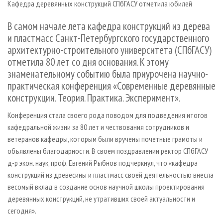
Кафедра деревянных конструкций СПбГАСУ отметила юбилей
СУШКА ДРЕВЕСИНЫ
ПЕРСОНЫ
КОНТАКТЫ
РЕКЛАМА
ПРОИЗВОДСТВО ДРЕВЕСНЫХ ПЛИТ
МОБИЛЬНЫЕ ВЫСТАВКИ
В самом начале лета кафедра конструкций из дерева
РЕКЛАМА НА САЙТЕ
и пластмасс Санкт-Петербургского государственного
ДЕРЕВЯННОЕ ДОМОСТРОЕНИЕ
ОФИЦИАЛЬНЫЕ ДЕЛЕГАЦИИ
архитектурно-строительного университета (СПбГАСУ)
ПРОИЗВОДСТВО МЕБЕЛИ
ПРИОРИТЕТНЫЕ ИНВЕСТПРОЕКТЫ
отметила 80 лет со дня основания. К этому
БИОЭНЕРГЕТИКА
знаменательному событию была приурочена научно-
RUSSIAN FORESTRY REVIEW
практическая конференция «Современные деревянные
ЦБП
ГАЗЕТА ЛЕСПРОМФОРУМ
конструкции. Теория. Практика. Эксперимент».
ИНСТРУМЕНТ И МАТЕРИАЛЫ
БИБЛИОТЕКА СПЕЦИАЛИСТА
Конференция стала своего рода поводом для подведения итогов
кафедральной жизни за 80 лет и чествования сотрудников и
ветеранов кафедры, которым были вручены почетные грамоты и
объявлены благодарности. В своем поздравлении ректор СПбГАСУ
д-р экон. наук, проф. Евгений Рыбнов подчеркнул, что «кафедра
конструкций из древесины и пластмасс своей деятельностью внесла
весомый вклад в создание основ научной школы проектирования
деревянных конструкций, не утративших своей актуальности и
сегодня».