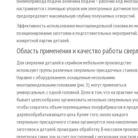
пневмопривода подачи. Величина подачи − рабочий ход многош
настраивается с помощью упоров или электронных датчиков пол
предопределяет максимальную глубину получаемых отверстий.
Эффективность использования многошпиндельной головки во мно
позиционирования заготовки и подготовительных мероприятий
конкретной партии деталей.
Область применения и качество работы свер
Для сверления деталей в серийном мебельном производстве
используют группы различных сверлильно-присадочных станков.
Наравне с оборудованием, оснащенным несколькими
многошпиндельными головками (рис. 5), могут применяться
универсальные, с одной головкой. Дело в том, что на практике ч
бывает целесообразно организовать несколько сверлильных уча
чтобы сократить объем перемещаемых полуфабрикатов в пред
деревообрабатывающего цеха. Кроме того, около каждого
сверлильно-присадочного станка организуется зона накопления
заготовок и деталей, прошедших обработку. В массовом произв
перегрузка таких зон за счет поступлений с нескольких участков