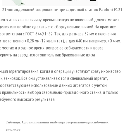
21-шпиндельный сверлильно-присадочный станок Paoloni F121
дного из них на величину, превышающую позиционный допуск, может
делия или вообще сделать его сборку невыполнимой. На практике
ответствии с ГОСТ 6449.1−82. Так, для размера 32 мм отклонения
тветственно +0,28 мм (12 квалитет), а для 640 мм, например, +0,4 мм.
 местах и в разное время, вопрос ее собираемости и вовсе
ернуть на завод-изготовитель как бракованные из-за
цип агрегатирования, когда в операции участвуют сразу множество
, зенковок. Все они устанавливаются в специальный агрегат,
оответствующее использование данных агрегатов с учетом
о правильности выбора сверлильно-присадочного станка, и только
ебуемого высокого результата.
Таблица. Сравнительная таблица сверлильно-присадочных
станков