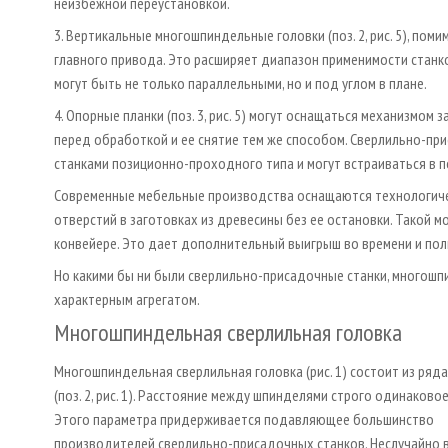
неизбежной переустановкой.
3. Вертикальные многошпиндельные головки (поз. 2, рис. 5), по
главного привода. Это расширяет диапазон применимости станко
могут быть не только параллельными, но и под углом в плане.
4. Опорные планки (поз. 3, рис. 5) могут оснащаться механизмом 
перед обработкой и ее снятие тем же способом. Сверлильно-пр
станками позиционно-проходного типа и могут встраиваться в 
Современные мебельные производства оснащаются технологиче
отверстий в заготовках из древесины без ее остановки. Такой 
конвейере. Это дает дополнительный выигрыш во времени и пол
Но какими бы ни были сверлильно-присадочные станки, многошп
характерным агрегатом.
Многошпиндельная сверлильная головка
Многошпиндельная сверлильная головка (рис. 1) состоит из ряд
(поз. 2, рис. 1). Расстояние между шпинделями строго одинаковое 
Этого параметра придерживается подавляющее большинство
производителей сверлильно-присадочных станков. Неслучайно 