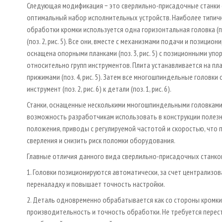
Следующая модификация − это сверлильно-присадочные станки 
оптимальный набор исполнительных устройств. Наиболее типичн
обработки кромки используется одна горизонтальная головка (поз
(поз. 2, рис. 5). Все они, вместе с механизмами подачи и позицион
оснащена опорными планками (поз. 3, рис. 5) с позиционными у
относительно групп инструментов. Плита устанавливается на план
прижимами (поз. 4, рис. 5). Затем все многошпиндельные голов
инструмент (поз. 2, рис. 6) к детали (поз. 1, рис. 6).
Станки, оснащенные несколькими многошпиндельными головками,
возможность разработчикам использовать в конструкции полезн
положения, приводы с регулируемой частотой и скоростью, что
сверления и снизить риск поломки оборудования.
Главные отличия данного вида сверлильно-присадочных станков
1. Головки позиционируются автоматически, за счет централизо
переналадку и повышает точность настройки.
2. Деталь одновременно обрабатывается как со стороны кромки,
производительность и точность обработки. Не требуется перес