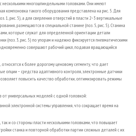
с несколькими многошпиндельными головками. Они имеют
ая компоновка такого оборудования представлена на рис. 5. Для
. 1, рис. 5), а для сверления отверстий в пласти 2−3 вертикальные
ирования, размещаются в специальной станине (поз. 5, рис. 5). Станина
порами, которые служат для определенной ориентации детали
ки (поз. 3, рис. 5) по упорам и надежно фиксируется пневматическими
ки одновременно совершают рабочий цикл, подавая вращающийся
 относятся к более дорогому ценовому сегменту, что дает
ые опции − средства адаптивного контроля, электронные датчики
 позволяет повысить качество обработки, оптимизировать режимы
 от универсальных моделей с одной головкой:
ванной электронной системы управления, что сокращает время на
 так и со стороны пласти несколькими головками, что повышает
тройки станка и повторной обработки партии сложных деталей с их