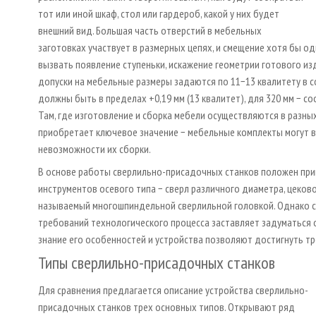
тот или иной шкаф, стол или гардероб, какой у них будет
внешний вид. Большая часть отверстий в мебельных
заготовках участвует в размерных цепях, и смещение хотя бы о
вызвать появление ступеньки, искажение геометрии готового из
допуски на мебельные размеры задаются по 11−13 квалитету в со
должны быть в пределах +0,19 мм (13 квалитет), для 320 мм − соо
Там, где изготовление и сборка мебели осуществляются в разных
приобретает ключевое значение − мебельные комплекты могут в
невозможности их сборки.
В основе работы сверлильно-присадочных станков положен прин
инструментов осевого типа − сверл различного диаметра, цековок
называемый многошпиндельной сверлильной головкой. Однако с
требований технологического процесса заставляет задуматься 
знание его особенностей и устройства позволяют достигнуть тр
Типы сверлильно-присадочных станков
Для сравнения предлагается описание устройства сверлильно-
присадочных станков трех основных типов. Открывают ряд