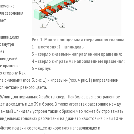
ключение
ля сверления
дает
у шпинделю
Рис. 1. Многошпиндельная сверлильная головка.
х внутри
1 – шестерня; 2 – шпиндель;
жет
3 – сверло с «левым» направлением вращения;
шпинделей.
4 – сверло с «правым» направлением вращения;
ое вращение
5 – корпус
ю сторону. Как
с «левым» (поз. 3, рис. 1) и «правым» (поз. 4, рис. 1) направлением
я метками разного цвета.
б/мин для нормальной работы сверл. Наиболее распространенное
ет доходить и до 39 и более. В таких агрегатах расстояние между
 Каждый шпиндель устроен таким образом, что может быстро зажать
индельных головках рассчитаны на диаметр хвостовика 5 или 10 мм.
ойство подачи, состоящее из коротких направляющих и