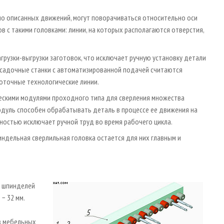
мимо описанных движений, могут поворачиваться относительно оси
в с такими головками: линии, на которых располагаются отверстия,
загрузки-выгрузки заготовок, что исключает ручную установку детали
исадочные станки с автоматизированной подачей считаются
поточные технологические линии.
скими модулями проходного типа для сверления множества
модуль способен обрабатывать деталь в процессе ее движения на
ностью исключает ручной труд во время рабочего цикла.
индельная сверлильная головка остается для них главным и
а шпинделей
− 32 мм.
в мебельных