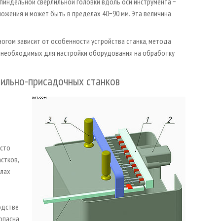
пиндельной сверлильной головки вдоль оси инструмента −
ожения и может быть в пределах 40−90 мм. Эта величина
гом зависит от особенности устройства станка, метода
, необходимых для настройки оборудования на обработку
лильно-присадочных станков
асто
стков,
елах
одстве
 опасна