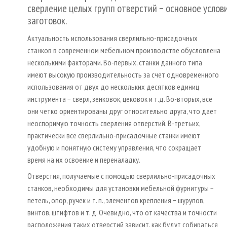
сверление целых групп отверстий − основное усло
заготовок.
Актуальность использования сверлильно-присадочных
станков в современном мебельном производстве обусловлена
несколькими факторами. Во-первых, станки данного типа
имеют высокую производительность за счет одновременного
использования от двух до нескольких десятков единиц
инструмента − сверл, зенковок, цековок и т.д. Во-вторых, все
они четко ориентированы друг относительно друга, что дает
неоспоримую точность сверления отверстий. В-третьих,
практически все сверлильно-присадочные станки имеют
удобную и понятную систему управления, что сокращает
время на их освоение и переналадку.
Отверстия, получаемые с помощью сверлильно-присадочных
станков, необходимы для установки мебельной фурнитуры −
петель, опор, ручек и т. п., элементов крепления − шурупов,
винтов, штифтов и т. д. Очевидно, что от качества и точности
расположения таких отверстий зависит, как будут собираться