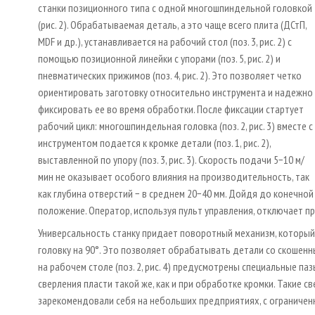
станки позиционного типа с одной многошпиндельной головкой
(рис. 2). Обрабатываемая деталь, а это чаще всего плита (ДСтП,
MDF и др.), устанавливается на рабочий стол (поз. 3, рис. 2) с
помощью позиционной линейки с упорами (поз. 5, рис. 2) и
пневматических прижимов (поз. 4, рис. 2). Это позволяет четко
ориентировать заготовку относительно инструмента и надежно
фиксировать ее во время обработки. После фиксации стартует
рабочий цикл: многошпиндельная головка (поз. 2, рис. 3) вместе с
инструментом подается к кромке детали (поз. 1, рис. 2),
выставленной по упору (поз. 3, рис. 3). Скорость подачи 5−10 м/
мин не оказывает особого влияния на производительность, так
как глубина отверстий − в среднем 20−40 мм. Дойдя до конечно
положение. Оператор, используя пульт управления, отключает пр
Универсальность станку придает поворотный механизм, которы
головку на 90°. Это позволяет обрабатывать детали со скошенным
на рабочем столе (поз. 2, рис. 4) предусмотрены специальные п
сверления пласти такой же, как и при обработке кромки. Такие
зарекомендовали себя на небольших предприятиях, с ограничен