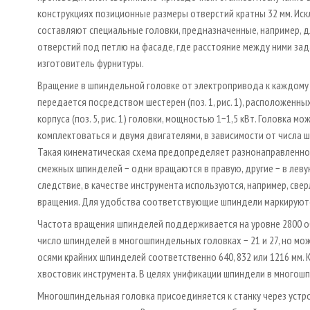
конструкциях позиционные размеры отверстий кратны 32 мм. Ис
составляют специальные головки, предназначенные, например, д
отверстий под петлю на фасаде, где расстояние между ними за
изготовитель фурнитуры.
Вращение в шпиндельной головке от электропривода к каждом
передается посредством шестерен (поз. 1, рис. 1), расположенны
корпуса (поз. 5, рис. 1) головки, мощностью 1−1,5 кВт. Головка мо
комплектоваться и двумя двигателями, в зависимости от числа 
Такая кинематическая схема предопределяет разнонаправленн
смежных шпинделей − одни вращаются в правую, другие − в леву
следствие, в качестве инструмента используются, например, сверла 
вращения. Для удобства соответствующие шпиндели маркируютс
Частота вращения шпинделей поддерживается на уровне 2800 о
число шпинделей в многошпиндельных головках − 21 и 27, но мож
осями крайних шпинделей соответственно 640, 832 или 1216 мм.
хвостовик инструмента. В целях унификации шпиндели в многошп
Многошпиндельная головка присоединяется к станку через устр