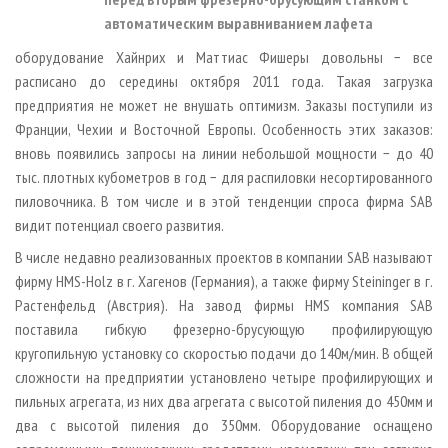
автоматическим выравниванием лафета
оборудование Хайнрих и Маттиас Фишеры довольны − все
расписано до середины октября 2011 года. Такая загрузка
предприятия не может не внушать оптимизм. Заказы поступили из
Франции, Чехии и Восточной Европы. Особенность этих заказов:
вновь появились запросы на линии небольшой мощности − до 40
тыс. плотных кубометров в год − для распиловки несортированного
пиловочника. В том числе и в этой тенденции спроса фирма SAB
видит потенциал своего развития.
В числе недавно реализованных проектов в компании SAB называют
фирму HMS-Holz в г. Хагенов (Германия), а также фирму Steininger в г.
Растенфельд (Австрия). На завод фирмы HMS компания SAB
поставила гибкую фрезерно-брусующую профилирующую
кругопильную установку со скоростью подачи до 140м/мин. В общей
сложности на предприятии установлено четыре профилирующих и
пильных агрегата, из них два агрегата с высотой пиления до 450мм и
два с высотой пиления до 350мм. Оборудование оснащено