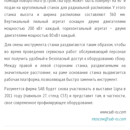
помощи поворотного устройства брус может быть повернут на 90° и
подан на кругопильный станок для радиальной распиловки. У этого
станка высота и ширина распиловки составляют 360 мм.
Вертикальный пильный агрегат оснащен двумя двигателями
мощностью 200 кВт каждый, горизонтальный агрегат − двумя
двигателями мощностью 80 кВт каждый.
Для смены инструмента станки раздвигаются таким образом, чтобы
во время проведения сервисных работ обслуживающий персонал
мог получить удобный и безопасный доступ к оборудованию сбоку.
Между правой и левой сторонами станка, раздвигаемыми на
значительное расстояние, на раме основания станка выдвигается
рабочая платформа, позволяющая быстро заменить инструмент.
Разумеется фирма SAB будет снова участвовать в выставке Ligna в
2011 году (павильон 27, стенд C53) и представит там, в частности,
свое современное профилирующее оборудование.
www.sab-ru.com
moscow@sab-ru.com