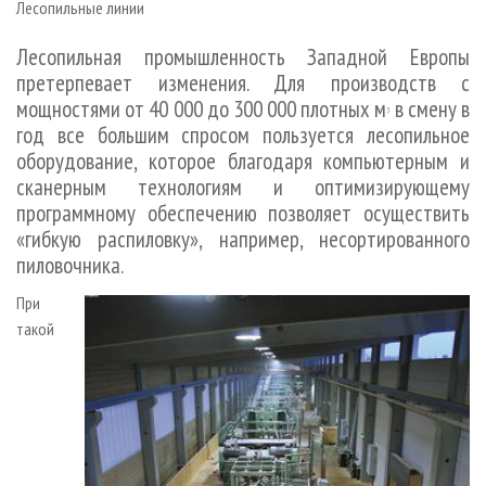
Лесопильные линии
СУШКА ДРЕВЕСИНЫ
ПЕРСОНЫ
КОНТАКТЫ
РЕКЛАМА
ПРОИЗВОДСТВО ДРЕВЕСНЫХ ПЛИТ
МОБИЛЬНЫЕ ВЫСТАВКИ
Лесопильная промышленность Западной Европы
РЕКЛАМА НА САЙТЕ
претерпевает изменения. Для производств с
ДЕРЕВЯННОЕ ДОМОСТРОЕНИЕ
ОФИЦИАЛЬНЫЕ ДЕЛЕГАЦИИ
мощностями от 40 000 до 300 000 плотных м
в смену в
3
ПРОИЗВОДСТВО МЕБЕЛИ
ПРИОРИТЕТНЫЕ ИНВЕСТПРОЕКТЫ
год все большим спросом пользуется лесопильное
БИОЭНЕРГЕТИКА
оборудование, которое благодаря компьютерным и
RUSSIAN FORESTRY REVIEW
сканерным технологиям и оптимизирующему
ЦБП
ГАЗЕТА ЛЕСПРОМФОРУМ
программному обеспечению позволяет осуществить
ИНСТРУМЕНТ И МАТЕРИАЛЫ
БИБЛИОТЕКА СПЕЦИАЛИСТА
«гибкую распиловку», например, несортированного
пиловочника.
При
такой