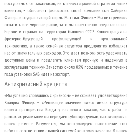
поступаемых от заказчиков, ни к инвестиционной стратегии наших
клиентов, − объясняет философию своей компании сын Хайнриха
Фишера и соуправляющий фирмы Маттиас Фишер. − Мы не стремимся
охватить все мировые рынки, зато мы качественно представлены в
Европе и странах на территории бывшего СССР. Концентрация на
фрезерно-брусующей, профилирующей и круглопильной
технологиях, а также семейная структура предприятия избавляет
нас от значительных расходов. Это дает возможность удерживать
доступные цены и предлагать клиентам прочную и надежную в
эксплуатации технику». Зачастую около 85% продаваемых в течение
года установок SAB идет на экспорт.
Антикризисный «рецепт»
«Мы успешно справились с кризисом» − не скрывает удовлетворения
Хайнрих Фишер. − «Решающее значение здесь имела структура
нашего предприятия. Когда у нас много заказов, часть работ в
рамках их реализации мы передаем субподрядчикам, находящимся в
нашем регионе. Разумеется, мы контролируем выполнение этих
работ в соответствии с нашей системой контроля качества. В нашем