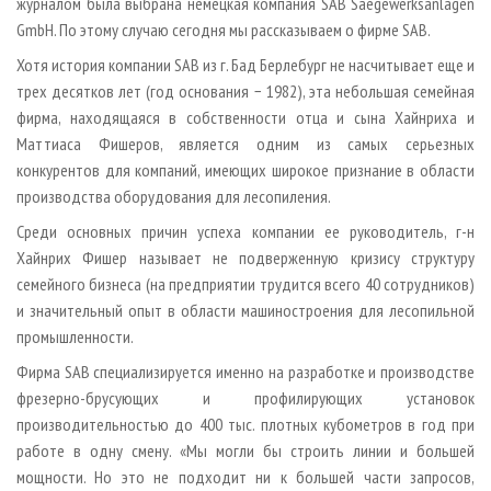
журналом была выбрана немецкая компания SAB Saegewerksanlagen
GmbH. По этому случаю сегодня мы рассказываем о фирме SAB.
Хотя история компании SAB из г. Бад Берлебург не насчитывает еще и
трех десятков лет (год основания − 1982), эта небольшая семейная
фирма, находящаяся в собственности отца и сына Хайнриха и
Маттиаса Фишеров, является одним из самых серьезных
конкурентов для компаний, имеющих широкое признание в области
производства оборудования для лесопиления.
Среди основных причин успеха компании ее руководитель, г-н
Хайнрих Фишер называет не подверженную кризису структуру
семейного бизнеса (на предприятии трудится всего 40 сотрудников)
и значительный опыт в области машиностроения для лесопильной
промышленности.
Фирма SAB специализируется именно на разработке и производстве
фрезерно-брусующих и профилирующих установок
производительностью до 400 тыс. плотных кубометров в год при
работе в одну смену. «Мы могли бы строить линии и большей
мощности. Но это не подходит ни к большей части запросов,