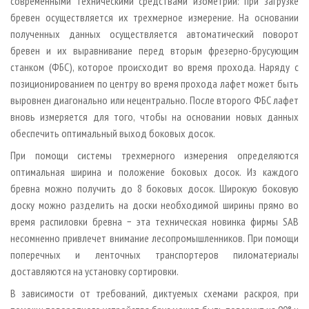
современными техническими средствами изометрии: при загрузке
бревен осуществляется их трехмерное измерение. На основании
полученных данных осуществляется автоматический поворот
бревен и их выравнивание перед вторым фрезерно-брусующим
станком (ФБС), которое происходит во время прохода. Наряду с
позиционированием по центру во время прохода лафет может быть
выровнен диагонально или нецентрально. После второго ФБС лафет
вновь измеряется для того, чтобы на основании новых данных
обеспечить оптимальный выход боковых досок.
При помощи системы трехмерного измерения определяются
оптимальная ширина и положение боковых досок. Из каждого
бревна можно получить до 8 боковых досок. Широкую боковую
доску можно разделить на доски необходимой ширины прямо во
время распиловки бревна − эта техническая новинка фирмы SAB
несомненно привлечет внимание лесопромышленников. При помощи
поперечных и ленточных транспортеров пиломатериалы
доставляются на установку сортировки.
В зависимости от требований, диктуемых схемами раскроя, при