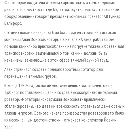
Фирмы-производители должны хорошо знать о самых суровых
реалиях той местности, где будет эксплуатироваться то или иное
оборудование», - говорит президент компании Indexator AB Гуннар
Бальфорс.
С этими словами наверняка был бы согласен стоявший у истоков
компании Алан Йонссон, который в начале XX века, работая без
помощи каких­либо приспособлений на погрузке тяжелых бревен для
транспортировки, задумывался о том, какими должны быть
механизмы, заменяющие в этой сфере тяжелый ручной труд.
Алан стремился создать полноповоротный ротатор для
перемещения тяжелых грузов.
В конце 1970­х годов после многочисленных экспериментов он
добился поставленной цели и создал высокопроизводительный
ротатор. «Ротаторы конструкции Йонссона гидравлически
сбалансированы, что дает им возможность справиться даже с самым
тяжелым грузом. С самого начала производства ротаторов это было
их несомненным достоинством», - отмечает конструктор Йоаким
Харр.