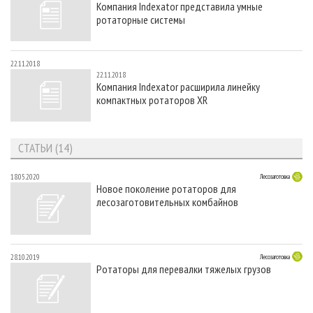
Компания Indexator представила умные
СУШКА ДРЕВЕСИНЫ
ПЕРСОНЫ
КОНТАКТЫ
РЕКЛАМА
ротаторные системы
ПРОИЗВОДСТВО ДРЕВЕСНЫХ ПЛИТ
МОБИЛЬНЫЕ ВЫСТАВКИ
РЕКЛАМА НА САЙТЕ
ДЕРЕВЯННОЕ ДОМОСТРОЕНИЕ
ОФИЦИАЛЬНЫЕ ДЕЛЕГАЦИИ
22.11.2018
22.11.2018
ПРОИЗВОДСТВО МЕБЕЛИ
ПРИОРИТЕТНЫЕ ИНВЕСТПРОЕКТЫ
Компания Indexator расширила линейку
компактных ротаторов XR
БИОЭНЕРГЕТИКА
RUSSIAN FORESTRY REVIEW
ЦБП
ГАЗЕТА ЛЕСПРОМФОРУМ
СТАТЬИ (14)
ИНСТРУМЕНТ И МАТЕРИАЛЫ
БИБЛИОТЕКА СПЕЦИАЛИСТА
18.05.2020
Лесозаготовка
Новое поколение ротаторов для
лесозаготовительных комбайнов
28.10.2019
Лесозаготовка
Ротаторы для перевалки тяжелых грузов