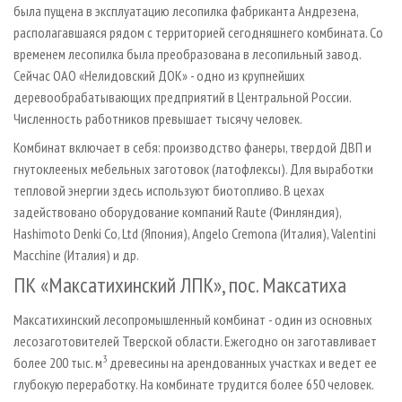
была пущена в эксплуатацию лесопилка фабриканта Андрезена,
располагавшаяся рядом с территорией сегодняшнего комбината. Со
временем лесопилка была преобразована в лесопильный завод.
Сейчас ОАО «Нелидовский ДОК» - одно из крупнейших
деревообрабатывающих предприятий в Центральной России.
Численность работников превышает тысячу человек.
Комбинат включает в себя: производство фанеры, твердой ДВП и
гнутоклееных мебельных заготовок (латофлексы). Для выработки
тепловой энергии здесь используют биотопливо. В цехах
задействовано оборудование компаний Raute (Финляндия),
Hashimoto Denki Co, Ltd (Япония), Angelo Cremona (Италия), Valentini
Macchine (Италия) и др.
ПК «Максатихинский ЛПК», пос. Максатиха
Максатихинский лесопромышленный комбинат - один из основных
лесозаготовителей Тверской области. Ежегодно он заготавливает
3
более 200 тыс. м
древесины на арендованных участках и ведет ее
глубокую переработку. На комбинате трудится более 650 человек.