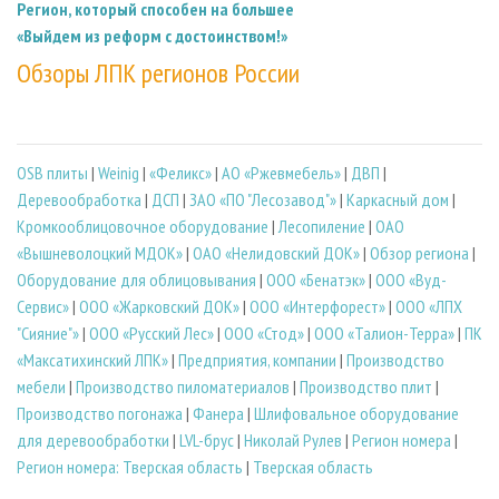
Регион, который способен на большее
«Выйдем из реформ с достоинством!»
Обзоры ЛПК регионов России
OSB плиты
|
Weinig
|
«Феликс»
|
АО «Ржевмебель»
|
ДВП
|
Деревообработка
|
ДСП
|
ЗАО «ПО "Лесозавод"»
|
Каркасный дом
|
Кромкооблицовочное оборудование
|
Лесопиление
|
ОАО
«Вышневолоцкий МДОК»
|
ОАО «Нелидовский ДОК»
|
Обзор региона
|
Оборудование для облицовывания
|
ООО «Бенатэк»
|
ООО «Вуд-
Сервис»
|
ООО «Жарковский ДОК»
|
ООО «Интерфорест»
|
ООО «ЛПХ
"Сияние"»
|
ООО «Русский Лес»
|
ООО «Стод»
|
ООО «Талион-Терра»
|
ПК
«Максатихинский ЛПК»
|
Предприятия, компании
|
Производство
мебели
|
Производство пиломатериалов
|
Производство плит
|
Производство погонажа
|
Фанера
|
Шлифовальное оборудование
для деревообработки
|
LVL-брус
|
Николай Рулев
|
Регион номера
|
Регион номера: Тверская область
|
Тверская область