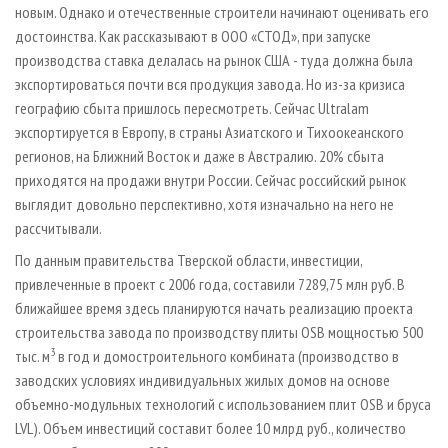
новым. Однако и отечественные строители начинают оценивать его
достоинства. Как рассказывают в ООО «СТОД», при запуске
производства ставка делалась на рынок США - туда должна была
экспортироваться почти вся продукция завода. Но из-за кризиса
географию сбыта пришлось пересмотреть. Сейчас Ultralam
экспортируется в Европу, в страны Азиатского и Тихоокеанского
регионов, на Ближний Восток и даже в Австралию. 20% сбыта
приходятся на продажи внутри России. Сейчас российский рынок
выглядит довольно перспективно, хотя изначально на него не
рассчитывали.
По данным правительства Тверской области, инвестиции,
привлеченные в проект с 2006 года, составили 7289,75 млн руб. В
ближайшее время здесь планируются начать реализацию проекта
строительства завода по производству плиты OSB мощностью 500
3
тыс. м
в год и домостроительного комбината (производство в
заводских условиях индивидуальных жилых домов на основе
объемно-модульных технологий с использованием плит OSB и бруса
LVL). Объем инвестиций составит более 10 млрд руб., количество