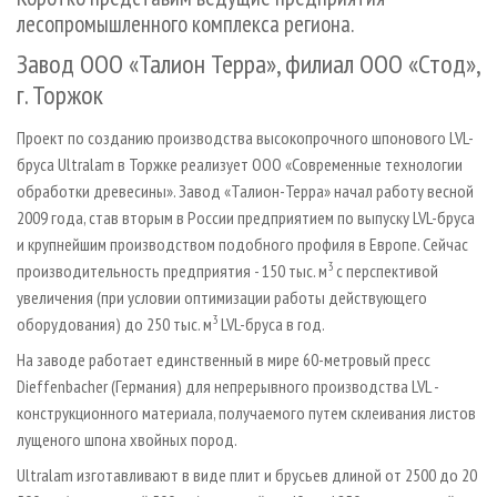
СУШКА ДРЕВЕСИНЫ
ПЕРСОНЫ
КОНТАКТЫ
РЕКЛАМА
лесопромышленного комплекса региона.
ПРОИЗВОДСТВО ДРЕВЕСНЫХ ПЛИТ
МОБИЛЬНЫЕ ВЫСТАВКИ
РЕКЛАМА НА САЙТЕ
Завод ООО «Талион Терра», филиал ООО «Стод»,
ДЕРЕВЯННОЕ ДОМОСТРОЕНИЕ
ОФИЦИАЛЬНЫЕ ДЕЛЕГАЦИИ
г. Торжок
ПРОИЗВОДСТВО МЕБЕЛИ
ПРИОРИТЕТНЫЕ ИНВЕСТПРОЕКТЫ
Проект по созданию производства высокопрочного шпонового LVL-
БИОЭНЕРГЕТИКА
RUSSIAN FORESTRY REVIEW
бруса Ultralam в Торжке реализует ООО «Современные технологии
обработки древесины». Завод «Талион-Терра» начал работу весной
ЦБП
ГАЗЕТА ЛЕСПРОМФОРУМ
2009 года, став вторым в России предприятием по выпуску LVL-бруса
ИНСТРУМЕНТ И МАТЕРИАЛЫ
БИБЛИОТЕКА СПЕЦИАЛИСТА
и крупнейшим производством подобного профиля в Европе. Сейчас
3
производительность предприятия - 150 тыс. м
с перспективой
увеличения (при условии оптимизации работы действующего
3
оборудования) до 250 тыс. м
LVL-бруса в год.
На заводе работает единственный в мире 60-метровый пресс
Dieffenbacher (Германия) для непрерывного производства LVL -
конструкционного материала, получаемого путем склеивания листов
лущеного шпона хвойных пород.
Ultralam изготавливают в виде плит и брусьев длиной от 2500 до 20