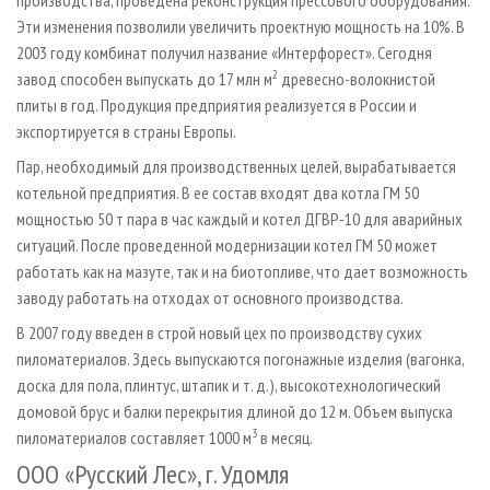
производства, проведена реконструкция прессового оборудования.
Эти изменения позволили увеличить проектную мощность на 10%. В
2003 году комбинат получил название «Интерфорест». Сегодня
2
завод способен выпускать до 17 млн м
древесно-волокнистой
плиты в год. Продукция предприятия реализуется в России и
экспортируется в страны Европы.
Пар, необходимый для производственных целей, вырабатывается
котельной предприятия. В ее состав входят два котла ГМ 50
мощностью 50 т пара в час каждый и котел ДГВР-10 для аварийных
ситуаций. После проведенной модернизации котел ГМ 50 может
работать как на мазуте, так и на биотопливе, что дает возможность
заводу работать на отходах от основного производства.
В 2007 году введен в строй новый цех по производству сухих
пиломатериалов. Здесь выпускаются погонажные изделия (вагонка,
доска для пола, плинтус, штапик и т. д.), высокотехнологический
домовой брус и балки перекрытия длиной до 12 м. Объем выпуска
3
пиломатериалов составляет 1000 м
в месяц.
ООО «Русский Лес», г. Удомля