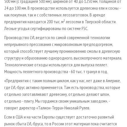
500 мм (с градацией 500 мм), шириной от 40 до 1250 мм, толщиной от
24 до 100 мм. В производстве используется древесина ели и сосны -
как покупная, так и с собственных лесозаготовок. В аренде
2
предприятия находится 200 тыс. м
лесосеки в Тверской области.
Лесные угодья сертифицированы по системе FSC.
Производство LVL ведется по самой современной технологии
непрерывного прессования с микроволновым предподогревом,
который способствует лучшему проникновению смолы в древесную
структуру и образованию однородного, высокопрочного материала.
Технологические отходы используются для выпуска пеллет.
Мощность пеллетного производства - 60 тыс. т гранул в год.
«Предприятия с таким полным циклом, как у нас, нет даже в Америке,
где LVL-брус активно применяется. Там есть производства, которые
отдельно заготавливают древесину, отдельно делают шпон,
отдельно - плиту. Мы гордимся своим уникальным заводом», -
говорит директор «Талион-Терра» Николай Рулев.
Если в США и на части Европы существует достаточно развитый
рынок сбыта LVL-бруса, то в России этот материал пока считается