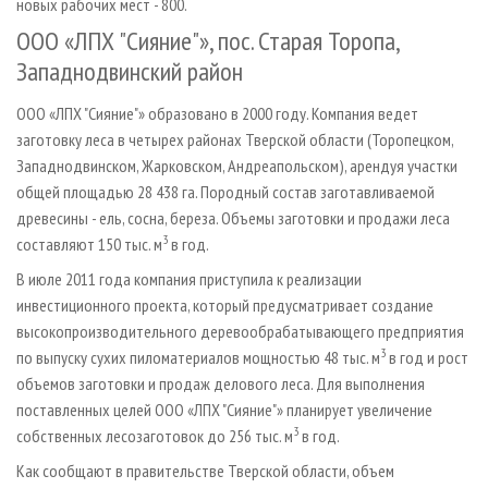
новых рабочих мест - 800.
ООО «ЛПХ "Сияние"», пос. Старая Торопа,
Западнодвинский район
ООО «ЛПХ "Сияние"» образовано в 2000 году. Компания ведет
заготовку леса в четырех районах Тверской области (Торопецком,
Западнодвинском, Жарковском, Андреапольском), арендуя участки
общей площадью 28 438 га. Породный состав заготавливаемой
древесины - ель, сосна, береза. Объемы заготовки и продажи леса
3
составляют 150 тыс. м
в год.
В июле 2011 года компания приступила к реализации
инвестиционного проекта, который предусматривает создание
высокопроизводительного деревообрабатывающего предприятия
3
по выпуску сухих пиломатериалов мощностью 48 тыс. м
в год и рост
объемов заготовки и продаж делового леса. Для выполнения
поставленных целей ООО «ЛПХ "Сияние"» планирует увеличение
3
собственных лесозаготовок до 256 тыс. м
в год.
Как сообщают в правительстве Тверской области, объем