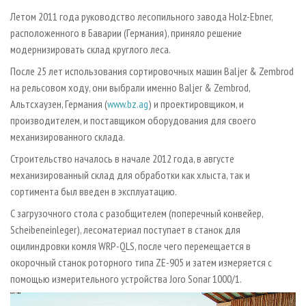
СУШКА ДРЕВЕСИНЫ
ПЕРСОНЫ
КОНТАКТЫ
РЕКЛАМА
Летом 2011 года руководство лесопильного завода Holz-Ebner,
ПРОИЗВОДСТВО ДРЕВЕСНЫХ ПЛИТ
МОБИЛЬНЫЕ ВЫСТАВКИ
расположенного в Баварии (Германия), приняло решение
РЕКЛАМА НА САЙТЕ
модернизировать склад круглого леса.
ДЕРЕВЯННОЕ ДОМОСТРОЕНИЕ
ОФИЦИАЛЬНЫЕ ДЕЛЕГАЦИИ
После 25 лет использования сортировочных машин Baljer & Zembrod
ПРОИЗВОДСТВО МЕБЕЛИ
ПРИОРИТЕТНЫЕ ИНВЕСТПРОЕКТЫ
на рельсовом ходу, они выбрали именно Baljer & Zembrod,
БИОЭНЕРГЕТИКА
RUSSIAN FORESTRY REVIEW
Альтсхаузен, Германия (
www.bz.ag
) и проектировщиком, и
производителем, и поставщиком оборудования для своего
ЦБП
ГАЗЕТА ЛЕСПРОМФОРУМ
механизированного склада.
ИНСТРУМЕНТ И МАТЕРИАЛЫ
БИБЛИОТЕКА СПЕЦИАЛИСТА
Строительство началось в начале 2012 года, в августе
механизированный склад для обработки как хлыста, так и
сортимента был введен в эксплуатацию.
С загрузочного стола с разобщителем (поперечный конвейер,
Scheibeneinleger), лесоматериал поступает в станок для
оцилиндровки комля WRP-QLS, после чего перемещается в
окорочный станок роторного типа ZE-905 и затем измеряется с
помощью измерительного устройства Joro Sonar 1000/1.