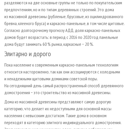
разделяются на две основные группы не только по покупательским
предпочтениям, но и по типам деревянных строений. Это дома
из массивной древесины (рубленые, брусовые, из оцилиндрованного
бревна, клееного бруса) и каркасно-панельные, в том числе щитовые.
Согласно долгосрочному прогнозу АДД, доля каркасно-панельных
домов будет возрастать: в период с 2016 по 2020 год панельные
дома будут занимать 60 % рынка, каркасные − 20 %.
Элитарно и дорого
Пока население к современным каркасно-панельным технологиям
относится настороженно, так как они ассоциируются с холодными
и ненадежными щитовыми домиками советской поры.
На сегодняшний день самый распространенный способ деревянного
домостроения − это строительство из массивной древесины.
Дома из массивной древесины представляют самую дорогую
категорию, что делает их недоступными для основной массы
населения с невысоким достатком. Такие дома в основном
переходят в категорию элитного индивидуального домостроения.