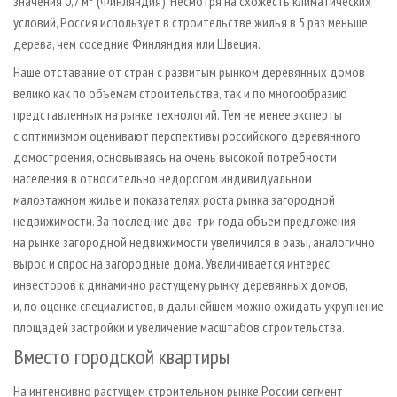
значения 0,7 м³ (Финляндия). Несмотря на схожесть климатических
условий, Россия использует в строительстве жилья в 5 раз меньше
дерева, чем соседние Финляндия или Швеция.
Наше отставание от стран с развитым рынком деревянных домов
велико как по объемам строительства, так и по многообразию
представленных на рынке технологий. Тем не менее эксперты
с оптимизмом оценивают перспективы российского деревянного
домостроения, основываясь на очень высокой потребности
населения в относительно недорогом индивидуальном
малоэтажном жилье и показателях роста рынка загородной
недвижимости. За последние два-три года объем предложения
на рынке загородной недвижимости увеличился в разы, аналогично
вырос и спрос на загородные дома. Увеличивается интерес
инвесторов к динамично растущему рынку деревянных домов,
и, по оценке специалистов, в дальнейшем можно ожидать укрупнение
площадей застройки и увеличение масштабов строительства.
Вместо городской квартиры
На интенсивно растущем строительном рынке России сегмент