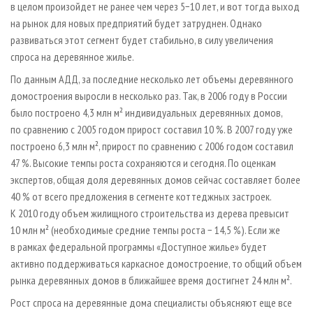
в целом произойдет не ранее чем через 5−10 лет, и вот тогда выход
на рынок для новых предприятий будет затруднен. Однако
развиваться этот сегмент будет стабильно, в силу увеличения
спроса на деревянное жилье.
По данным АДД, за последние несколько лет объемы деревянного
домостроения выросли в несколько раз. Так, в 2006 году в России
было построено 4,3 млн м² индивидуальных деревянных домов,
по сравнению с 2005 годом прирост составил 10 %. В 2007 году уже
построено 6,3 млн м², прирост по сравнению с 2006 годом составил
47 %. Высокие темпы роста сохраняются и сегодня. По оценкам
экспертов, общая доля деревянных домов сейчас составляет более
40 % от всего предложения в сегменте коттеджных застроек.
К 2010 году объем жилищного строительства из дерева превысит
10 млн м² (необходимые средние темпы роста − 14,5 %). Если же
в рамках федеральной программы «Доступное жилье» будет
активно поддерживаться каркасное домостроение, то общий объем
рынка деревянных домов в ближайшее время достигнет 24 млн м².
Рост спроса на деревянные дома специалисты объясняют еще все