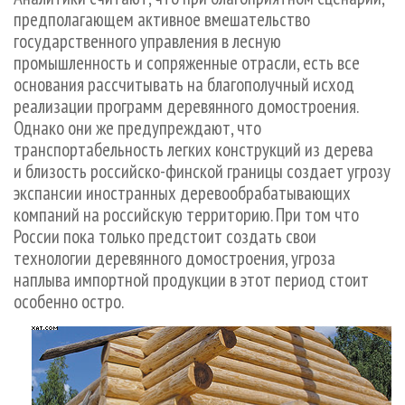
СУШКА ДРЕВЕСИНЫ
ПЕРСОНЫ
КОНТАКТЫ
РЕКЛАМА
предполагающем активное вмешательство
государственного управления в лесную
ПРОИЗВОДСТВО ДРЕВЕСНЫХ ПЛИТ
МОБИЛЬНЫЕ ВЫСТАВКИ
РЕКЛАМА НА САЙТЕ
промышленность и сопряженные отрасли, есть все
ДЕРЕВЯННОЕ ДОМОСТРОЕНИЕ
ОФИЦИАЛЬНЫЕ ДЕЛЕГАЦИИ
основания рассчитывать на благополучный исход
ПРОИЗВОДСТВО МЕБЕЛИ
ПРИОРИТЕТНЫЕ ИНВЕСТПРОЕКТЫ
реализации программ деревянного домостроения.
Однако они же предупреждают, что
БИОЭНЕРГЕТИКА
RUSSIAN FORESTRY REVIEW
транспортабельность легких конструкций из дерева
ЦБП
ГАЗЕТА ЛЕСПРОМФОРУМ
и близость российско-финской границы создает угрозу
экспансии иностранных деревообрабатывающих
ИНСТРУМЕНТ И МАТЕРИАЛЫ
БИБЛИОТЕКА СПЕЦИАЛИСТА
компаний на российскую территорию. При том что
России пока только предстоит создать свои
технологии деревянного домостроения, угроза
наплыва импортной продукции в этот период стоит
особенно остро.