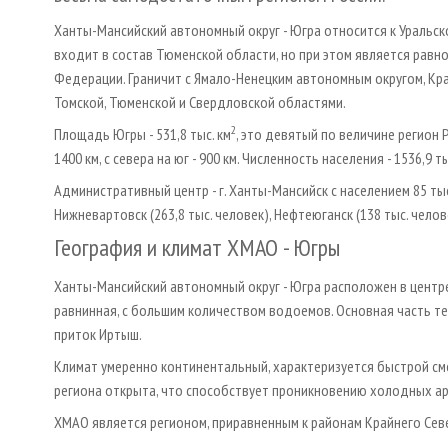
Ханты-Мансийский автономный округ - Югра относится к Уральс
входит в состав Тюменской области, но при этом является рав
Федерации. Граничит с Ямало-Ненецким автономным округом, Кра
Томской, Тюменской и Свердловской областями.
2
Площадь Югры - 531,8 тыс. км
, это девятый по величине регион 
1400 км, с севера на юг - 900 км. Численность населения - 1536,9 т
Административный центр - г. Ханты-Мансийск с населением 85 тыс.
Нижневартовск (263,8 тыс. человек), Нефте­юганск (138 тыс. челов
География и климат ХМАО - Югры
Ханты-Мансийский автономный округ - Югра расположен в центр
равнинная, с большим количеством водоемов. Основная часть тер
приток Иртыш.
Климат умеренно континентальный, характеризуется быстрой сме
региона открыта, что способствует проникновению холодных ар
ХМАО является регионом, приравненным к районам Крайнего Сев