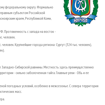
кому федеральному округу. Формально
ноправным субъектом Российской
сноярским краем, Республикой Коми,
РФ. Протяженность с запада на восток -
ыс. человек.
 человек. Крупнейшие города региона: Сургут (324 тыс. человек),
ек).
е Западно-Сибирской равнины. Местность здесь преимущественно
ритории - сильно заболоченная тайга. Главные реки - Обь и ее
ной погодных условий, особенно в меж­сезонье. С севера территория
ктических масс.
ера.