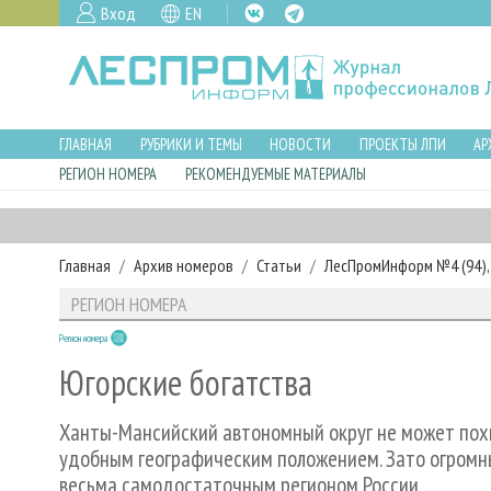
Вход
EN
ГЛАВНАЯ
РУБРИКИ И ТЕМЫ
НОВОСТИ
ПРОЕКТЫ ЛПИ
АР
РЕГИОН НОМЕРА
РЕКОМЕНДУЕМЫЕ МАТЕРИАЛЫ
Главная
Архив номеров
Статьи
ЛесПромИнформ №4 (94), 
РЕГИОН НОМЕРА
Регион номера
Югорские богатства
Ханты-Мансийский автономный округ не может пох
удобным географическим положением. Зато огромн
весьма самодостаточным регионом России.