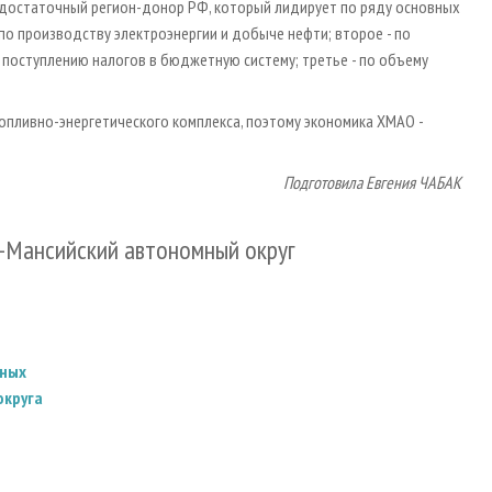
одостаточный регион-донор РФ, который лидирует по ряду основных
по производству электроэнергии и добыче нефти; второе - по
поступлению налогов в бюджетную систему; третье - по объему
пливно-энергетического комплекса, поэтому экономика ХМАО -
Подготовила Евгения ЧАБАК
ы-Мансийский автономный округ
вных
округа