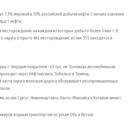
ет 7,3% мировой и 50% российской добычи нефти. С начала освоения
лрд т нефти.
 месторождений, на каждом из которых добыто более 5 млн т. В
 округа открыто 461 месторождение, из них 355 находятся в
рых с твердым покрытием - 13 тыс. км. Основная автомобильная
 проходит через Нефтеюганск, Тобольск и Тюмень.
ой части округа железная дорога обслуживает лесопромышленные
расли.
, из них Сургут, Нижневартовск, Ханты-Мансийск и Когалым имеют
сажиров водным транспортом по рекам Обь и Иртыш.