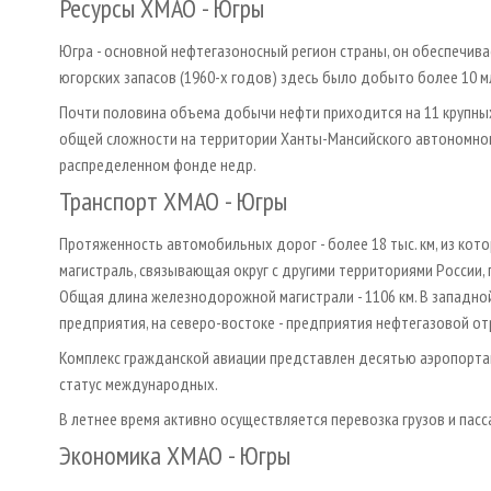
Ресурсы ХМАО - Югры
Югра - основной нефтегазоносный регион страны, он обеспечива
югорских запасов (1960-х годов) здесь было добыто более 10 м
Почти половина объема добычи нефти приходится на 11 крупных
общей сложности на территории Ханты-Мансийского автономного
распределенном фонде недр.
Транспорт ХМАО - Югры
Протяженность автомобильных дорог - более 18 тыс. км, из кото
магистраль, связывающая округ с другими территориями России,
Общая длина железнодорожной магистрали - 1106 км. В западн
предприятия, на северо-востоке - предприятия нефтегазовой от
Комплекс гражданской авиации представлен десятью аэропортами
статус международных.
В летнее время активно осуществляется перевозка грузов и пас
Экономика ХМАО - Югры