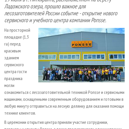
СУШКА ДРЕВЕСИНЫ
ПЕРСОНЫ
КОНТАКТЫ
РЕКЛАМА
Ладожского озера, прошло важное для
лесозаготовителей России событие - открытие нового
ПРОИЗВОДСТВО ДРЕВЕСНЫХ ПЛИТ
МОБИЛЬНЫЕ ВЫСТАВКИ
РЕКЛАМА НА САЙТЕ
сервисного и учебного центра компании Ponsse.
ДЕРЕВЯННОЕ ДОМОСТРОЕНИЕ
ОФИЦИАЛЬНЫЕ ДЕЛЕГАЦИИ
На просторной
ПРОИЗВОДСТВО МЕБЕЛИ
ПРИОРИТЕТНЫЕ ИНВЕСТПРОЕКТЫ
площадке (1,3
БИОЭНЕРГЕТИКА
RUSSIAN FORESTRY REVIEW
га) перед
красивым
ЦБП
ГАЗЕТА ЛЕСПРОМФОРУМ
зданием
ИНСТРУМЕНТ И МАТЕРИАЛЫ
БИБЛИОТЕКА СПЕЦИАЛИСТА
сервисного
центра гости
праздника
могли
ознакомиться с лесозаготовительной техникой Ponsse и сервисными
машинами, оснащенными современным оборудованием и готовыми в
любую минуту отправиться на лесную делянку для оказания помощи
технике клиентов.
В церемонии открытия центра приняли участие сотрудники,