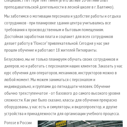
специалист Петтери Тейттинен (в его активе 20-летний опыт
преподавательской деятельности в лесной школе в г. Валтимо).
Мы заботимся о мотивации персонала и удобстве работы и отдыха
сотрудников - при планировке здания центра учитывались все
требования к производственным и бытовым помещениям.
Достойная заработная плата и соцпакет для всех сотрудников
делает работу в "Понссе" привлекательной. Сегодня у нас уже
прошли обучение и работают 18 жителей Питкяранты.
Безусловно, мы не только планируем обучать своих сотрудников и
дилеров, но и работать с персоналом наших клиентов. Заказать у нас
курс обучения для операторов, механиков, инструкторов можно в
любой момент. Мы можем заниматься с персоналом и
индивидуально, и группами до пятнадцати человек. Обучение
обычно трехступенчатое - от базового до самого высокого уровня
сложности. Как уже было сказано, классы для обучения прекрасно
оборудованы, у нас есть и симуляторы, и видеопроектор, и другие
устройства и принадлежности для организации учебного процесса.
Ponsse в России