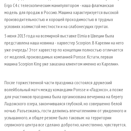
Ergo С4 с телескопическим манипулятором - наша флагманская
модель для продаж в Россию. Машина характеризуется высокой
производительностью и хорошей проходимостью в трудных
условиях холмистой местности и на слабонесущих грунтах.
5 июня 2013 года на всемирной выставке Elmia в Швеции была
представлена наша новинка - харвестер Scorpion. В Карелии на него
уже очередь! Этот харвестер по концепции полностью отличается
от моделей, производимых компанией Ponsse. Кстати, первая
машина Scorpion King уже заказана клиентом именно из Карелии».
После торжественной части праздника состоялся дружеский
волейбольный матч между командами Ponsse и «Ладэнсо», а позже
для участников праздника была организована вечеринка на берегу
Ладожского озера, закончившаяся глубокой, но совершенно белой
ночью. Разъезжаясь, гости делились впечатлениями от увиденного и
услышанного, и общее резюме было таковым: на территории
сервисного центра все сделано добротно, качественно, чувствуется,