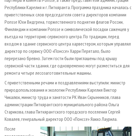
партнеры и клиенты Ponsse, а также представители администрации
Республики Карелия и г. Питкяранта. Программа праздника началась с
приветственных слов председателя совета директоров компании
Ponsse Юхи Видгрена, торжественного поднятия флагов России,
Финляндии и компании Ponsse и символической посадки саженцев у
въезда на территорию сервисного центра. По традиции, перед
входом в здание сервисного центра харвестером, которым управлял
директор по сервису ООО «Понссе» Харри Перятало, было
перерезано бревно. Затем гости были приглашены под крышу
сервисной части здания, где одновременно могут разместиться для
ремонта четыре лесозаготовительные машины.
С приветственными речами и поздравлениями выступили: министр
природопользования и экологии Республики Карелия Виктор
Чикалюк, министр труда и занятости РК Иван Скрынников, глава
администрации Питкярантского муниципального района Ольга
Старикова, глава Питкярантского городского поселения Сергей
Ковалев, генеральный директор ООО «Понссе» Яакко Лаурила.
После