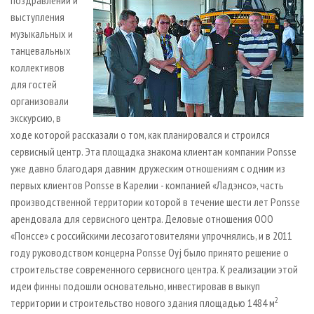
поздравлений и
выступления
музыкальных и
танцевальных
коллективов
для гостей
организовали
экскурсию, в
ходе которой рассказали о том, как планировался и строился
сервисный центр. Эта площадка знакома клиентам компании Ponsse
уже давно благодаря давним дружеским отношениям с одним из
первых клиентов Ponsse в Карелии - компанией «Ладэнсо», часть
производственной территории которой в течение шести лет Ponsse
арендовала для сервисного центра. Деловые отношения ООО
«Понссе» с российскими лесозаготовителями упрочнялись, и в 2011
году руководством концерна Ponsse Oyj было принято решение о
строительстве современного сервисного центра. К реализации этой
идеи финны подошли основательно, инвестировав в выкуп
2
территории и строительство нового здания площадью 1484 м