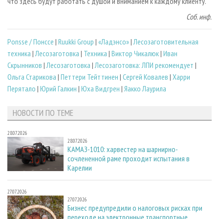
что здесь будут работать с душой и вниманием к каждому клиенту.
Соб. инф.
Ponsse / Понссе
|
Ruukki Group
|
«Ладэнсо»
|
Лесозаготовительная
техника
|
Лесозаготовка
|
Техника
|
Виктор Чикалюк
|
Иван
Скрынников
|
Лесозаготовка
|
Лесозаготовка: ЛПИ рекомендует
|
Ольга Старикова
|
Петтери Тейттинен
|
Сергей Ковалев
|
Харри
Перятало
|
Юрий Галкин
|
Юха Видгрен
|
Яакко Лаурила
НОВОСТИ ПО ТЕМЕ
28.07.2026
28.07.2026
КАМАЗ-1010: харвестер на шарнирно-
сочлененной раме проходит испытания в
Карелии
27.07.2026
27.07.2026
Бизнес предупредили о налоговых рисках при
переходе на электронные транспортные