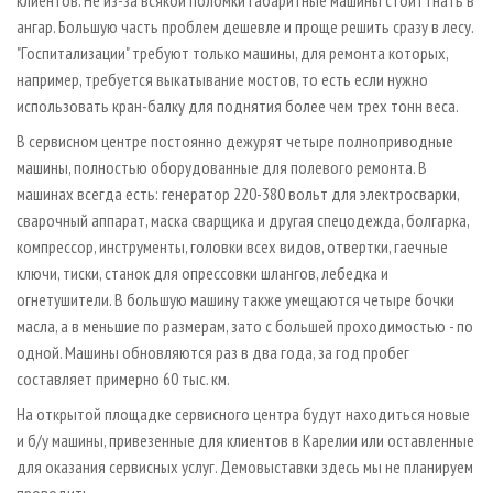
клиентов. Не из-за всякой поломки габаритные машины стоит гнать в
ангар. Большую часть проблем дешевле и проще решить сразу в лесу.
"Госпитализации" требуют только машины, для ремонта которых,
например, требуется выкатывание мостов, то есть если нужно
использовать кран-балку для поднятия более чем трех тонн веса.
В сервисном центре постоянно дежурят четыре полноприводные
машины, полностью оборудованные для полевого ремонта. В
машинах всегда есть: генератор 220-380 вольт для электросварки,
сварочный аппарат, маска сварщика и другая спецодежда, болгарка,
компрессор, инструменты, головки всех видов, отвертки, гаечные
ключи, тиски, станок для опрессовки шлангов, лебедка и
огнетушители. В большую машину также умещаются четыре бочки
масла, а в меньшие по размерам, зато с большей проходимостью - по
одной. Машины обновляются раз в два года, за год пробег
составляет примерно 60 тыс. км.
На открытой площадке сервисного центра будут находиться новые
и б/у машины, привезенные для клиентов в Карелии или оставленные
для оказания сервисных услуг. Демовыставки здесь мы не планируем