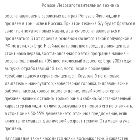
Ponsse. Лесозаготовительная техника
восстанавливаем в сервисных центрах Ponsse в Финляндии и
продаем в том числе в Россию. При этом техника б/у будет браться в
зачет при покупке новых машин, а затем восстанавливаться и
продаваться. Этот проект в основном касается такой популярной в
РФ модели, как Ergo. И сейчас на площадке перед зданием центра
стоит наша первая, восстановленная по этой программе машина, -
восстановленный на 70% шестиколесный харвестер Ergo 2005 года
выпуска, отработавший 18 тыс. моточасов и прошедший
«реабилитацию» в сервисном центре г. Коувола. У него новые
двигатель и манипулятор, харвестерная головка, гидравлические
рабочие насосы, колеса, новое сидение, новый компьютер; от
прежней машины остались только рама и кабина. Восстановленный
харвестер выглядит отлично, визуально от нового его не отличить,
а стоит он на 30-35% дешевле - это отличное предложение, если
клиента не смущает фактический возраст техники. Эта машина уже
продана.
На площадке также находится новый восьмиколесный харвестер