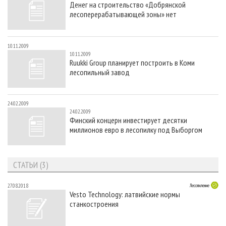
Денег на строительство «Добрянской
СУШКА ДРЕВЕСИНЫ
ПЕРСОНЫ
КОНТАКТЫ
РЕКЛАМА
лесоперерабатывающей зоны» нет
ПРОИЗВОДСТВО ДРЕВЕСНЫХ ПЛИТ
МОБИЛЬНЫЕ ВЫСТАВКИ
РЕКЛАМА НА САЙТЕ
ДЕРЕВЯННОЕ ДОМОСТРОЕНИЕ
ОФИЦИАЛЬНЫЕ ДЕЛЕГАЦИИ
10.11.2009
10.11.2009
ПРОИЗВОДСТВО МЕБЕЛИ
ПРИОРИТЕТНЫЕ ИНВЕСТПРОЕКТЫ
Ruukki Group планирует построить в Коми
лесопильный завод
БИОЭНЕРГЕТИКА
RUSSIAN FORESTRY REVIEW
ЦБП
ГАЗЕТА ЛЕСПРОМФОРУМ
24.02.2009
ИНСТРУМЕНТ И МАТЕРИАЛЫ
БИБЛИОТЕКА СПЕЦИАЛИСТА
24.02.2009
Финский концерн инвестирует десятки
миллионов евро в лесопилку под Выборгом
СТАТЬИ (3)
27.08.2018
Лесопиление
Vesto Technology: латвийские нормы
станкостроения