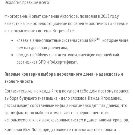
Экология превыше всего
СУШКА ДРЕВЕСИНЫ
ПЕРСОНЫ
КОНТАКТЫ
РЕКЛАМА
ПРОИЗВОДСТВО ДРЕВЕСНЫХ ПЛИТ
МОБИЛЬНЫЕ ВЫСТАВКИ
РЕКЛАМА НА САЙТЕ
Многогранный опыт компании AkzoNobel позволил в 2013 году
вывести на рынок революционные по своей экологичности клеевые
ДЕРЕВЯННОЕ ДОМОСТРОЕНИЕ
ОФИЦИАЛЬНЫЕ ДЕЛЕГАЦИИ
и лакокрасочные системы. Встречайте:
ПРОИЗВОДСТВО МЕБЕЛИ
ПРИОРИТЕТНЫЕ ИНВЕСТПРОЕКТЫ
TM
клеевые аминопластные системы серии GRIP
,
которые чище,
БИОЭНЕРГЕТИКА
RUSSIAN FORESTRY REVIEW
чем натуральная древесина,
ЦБП
ГАЗЕТА ЛЕСПРОМФОРУМ
продукты Sikkens с антисептиком, имеющие европейский
сертификат BPD и RAL­сертификат.
ИНСТРУМЕНТ И МАТЕРИАЛЫ
БИБЛИОТЕКА СПЕЦИАЛИСТА
Главные критерии выбора деревянного дома - надежность и
экологичность
Согласитесь, мы не каждый год покупаем себе дом, поэтому процесс
выбора будущего гнездышка - дело сложное. Каждый продавец
рассказывает собственные мифы, а многие заходят так далеко, что
среди факторов выбора дома ставят на первое место тип
используемого клея, лакокрасочных систем и даже пиломатериалов.
Компания AkzoNobel представляет итог многолетнего опыта