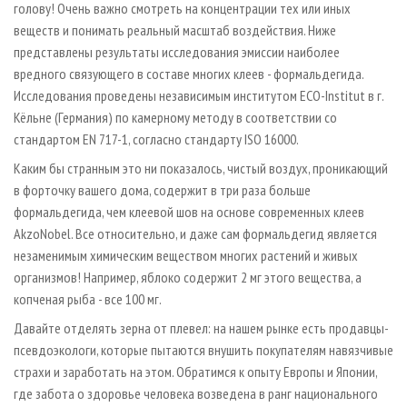
голову! Очень важно смотреть на концентрации тех или иных
веществ и понимать реальный масштаб воздействия. Ниже
представлены результаты исследования эмиссии наиболее
вредного связующего в составе многих клеев - формальдегида.
Исследования проведены независимым институтом ECO-Institut в г.
Кёльне (Германия) по камерному методу в соответствии со
стандартом EN 717-1, согласно стандарту ISO 16000.
Каким бы странным это ни показалось, чистый воздух, проникающий
в форточку вашего дома, содержит в три раза больше
формальдегида, чем клеевой шов на основе современных клеев
AkzoNobel. Все относительно, и даже сам формальдегид является
незаменимым химическим веществом многих растений и живых
организмов! Например, яблоко содержит 2 мг этого вещества, а
копченая рыба - все 100 мг.
Давайте отделять зерна от плевел: на нашем рынке есть продавцы-
псевдоэкологи, которые пытаются внушить покупателям навязчивые
страхи и заработать на этом. Обратимся к опыту Европы и Японии,
где забота о здоровье человека возведена в ранг национального