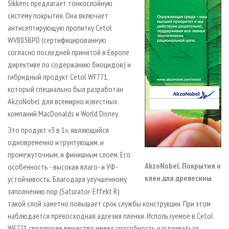
Sikkens предлагает тонкослойную
систему покрытия. Она включает
антисептирующую пропитку Cеtol
WV885BPD (сертифицированную
согласно последней принятой в Европе
директиве по содержанию биоцидов) и
гибридный продукт Cetol WF771,
который специально был разработан
AkzoNobel для всемирно известных
компаний МacDonalds и World Disney.
Это продукт «3 в 1», являющийся
одновременно и грунтующим, и
промежуточным, и финишным слоем. Его
AkzoNobel. Покрытия и
особенность - высокая влаго- и УФ-
клеи для древесины
устойчивость. Благодаря улучшенному
заполнению пор (Saturator-Effekt R)
такой слой заметно повышает срок службы конструкции. При этом
наблюдается превосходная адгезия пленки. Используемое в Cetol
WF771 связующее вещество имеет способность наслаиваться