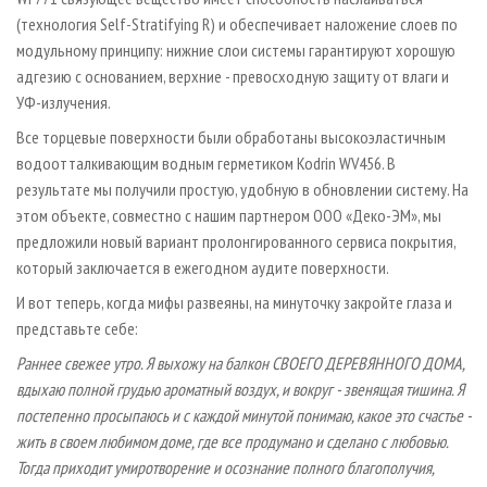
(технология Self-Stra­tifying R) и обеспечивает наложение слоев по
модульному принципу: нижние слои системы гарантируют хорошую
адгезию с основанием, верхние - превосходную защиту от влаги и
УФ-излучения.
Все торцевые поверхности были обработаны высокоэластичным
водоотталкивающим водным герметиком Kodrin WV456. В
результате мы получили простую, удобную в обновлении систему. На
этом объекте, совместно с нашим партнером ООО «Деко-ЭМ», мы
предложили новый вариант пролонгированного сервиса покрытия,
который заключается в ежегодном аудите поверхности.
И вот теперь, когда мифы развеяны, на минуточку закройте глаза и
представьте себе:
Раннее свежее утро. Я выхожу на балкон СВОЕГО ДЕРЕВЯННОГО ДОМА,
вдыхаю полной грудью ароматный воздух, и вокруг - звенящая тишина. Я
постепенно просыпаюсь и с каждой минутой понимаю, какое это счастье -
жить в своем любимом доме, где все продумано и сделано с любовью.
Тогда приходит умиротворение и осознание полного благополучия,