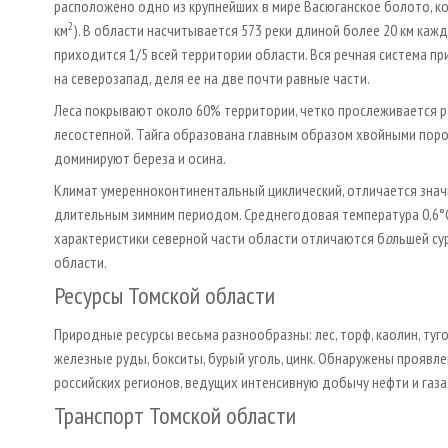
расположено одно из крупнейших в мире Васюганское болото, ко
2
км
). В области насчитывается 573 реки длиной более 20 км каж
приходится 1/5 всей территории области. Вся речная система пр
на северо­запад, деля ее на две почти равные части.
Леса покрывают около 60% территории, четко прослеживается р
лесостепной. Тайга образована главным образом хвойными пород
доминируют береза и осина.
Климат умеренно­континентальный циклический, отличается зн
длительным зимним периодом. Среднегодовая температура ­0,6°С,
характеристики северной части области отличаются б
о
льшей су
области.
Ресурсы Томской области
Природные ресурсы весьма разнообразны: лес, торф, каолин, туго
железные руды, бокситы, бурый уголь, цинк. Обнаружены проявле
российских регионов, ведущих интенсивную добычу нефти и газа
Транспорт Томской области