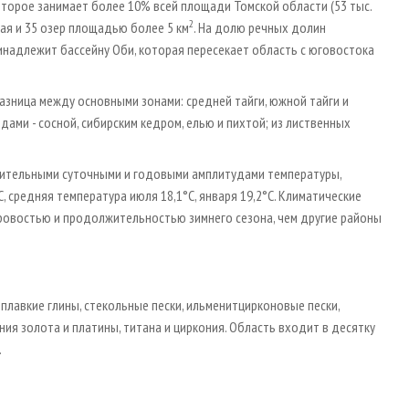
торое занимает более 10% всей площади Томской области (53 тыс.
2
дая и 35 озер площадью более 5 км
. На долю речных долин
инадлежит бассейну Оби, которая пересекает область с юго­востока
азница между основными зонами: средней тайги, южной тайги и
ами - сосной, сибирским кедром, елью и пихтой; из лиственных
ачительными суточными и годовыми амплитудами температуры,
 средняя температура июля 18,1°С, января ­19,2°С. Климатические
ровостью и продолжительностью зимнего сезона, чем другие районы
плавкие глины, стекольные пески, ильменит­цирконовые пески,
ния золота и платины, титана и циркония. Область входит в десятку
.