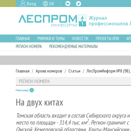
Вход
EN
ГЛАВНАЯ
РУБРИКИ И ТЕМЫ
НОВОСТИ
ПРОЕКТЫ ЛПИ
АР
РЕГИОН НОМЕРА
РЕКОМЕНДУЕМЫЕ МАТЕРИАЛЫ
Главная
Архив номеров
Статьи
ЛесПромИнформ №8 (98), 
РЕГИОН НОМЕРА
Регион номера
На двух китах
Томская область входит в состав Сибирского округа и
2
место по площади - 314,4 тыс. км
. Регион граничит 
Омской, Кемеровской областями, Ханты-Мансийским