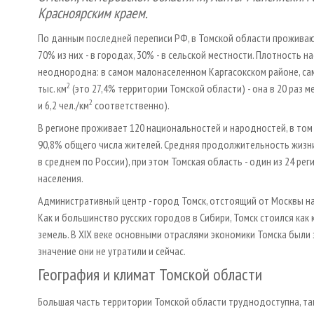
Красноярским краем.
По данным последней переписи РФ, в Томской области проживаю
70% из них - в городах, 30% - в сельской местности. Плотность н
неоднородна: в самом малонаселенном Каргасокском районе, са
2
тыс. км
(это 27,4% территории Томской области) - она в 20 раз м
2
и 6,2 чел./км
соответственно).
В регионе проживает 120 национальностей и народностей, в том
90,8% общего числа жителей. Средняя продолжительность жизни - 
в среднем по России), при этом Томская область - один из 24 р
населения.
Административный центр - город Томск, отстоящий от Москвы на 3
Как и большинство русских городов в Сибири, Томск стоился как
земель. В XIX веке основными отраслями экономики Томска был
значение они не утратили и сейчас.
География и климат Томской области
Большая часть территории Томской области труднодоступна, так 