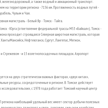
, железнодорожный, а также водный и авиационный транспорт.
 на территории региона - 7156 км. Протяженность водных путей -
арабель, Чулым и Чая.
ная магистраль - Белый Яр - Томск - Тайга.
ск - Юрга (ответвление федеральной трассы М53 «Байкал»), Томск -
егиона проходит строящаяся Северная широтная магистраль, которая
Ханты­Мансийск, Нефтеюганск, Сургут, Лангепас, Мегион,
 и Стрежевом - и 15 взлетно­посадочных площадок. Аэропорт
ется на двух стратегически важных факторах, «двух китах»,
ьные ресурсы, сосредоточенные в регионе. В Томске действует
х исследовательских, с 1978 года работает Томский научный центр
РП региона наибольший удельный вес имеет сектор добычи полезных
оизводства, транспорт и связь, торговля, сельское хозяйство,