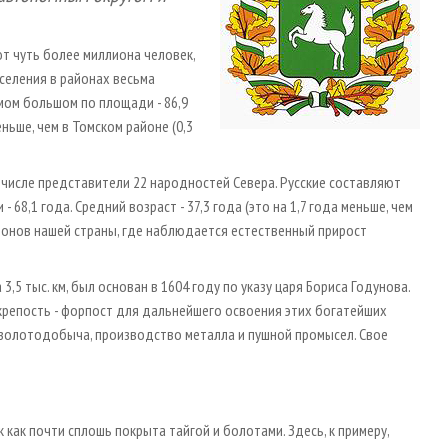
т чуть более миллиона человек,
аселения в районах весьма
мом большом по площади - 86,9
еньше, чем в Томском районе (0,3
 числе представители 22 народностей Севера. Русские составляют
68,1 года. Средний возраст - 37,3 года (это на 1,7 года меньше, чем
егионов нашей страны, где наблюдается естественный прирост
,5 тыс. км, был основан в 1604 году по указу царя Бориса Годунова.
 крепость - форпост для дальнейшего освоения этих богатейших
и золотодобыча, производство металла и пушной промысел. Свое
как почти сплошь покрыта тайгой и болотами. Здесь, к примеру,