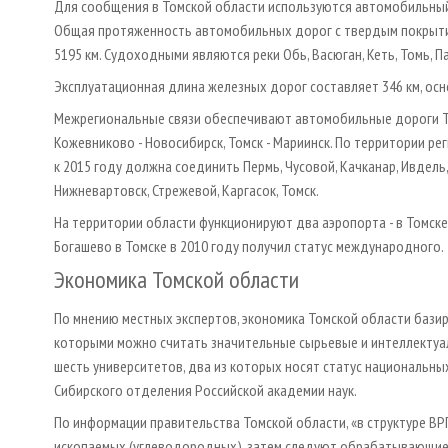
Для сообщения в Томской области используются автомобильный
Общая протяженность автомобильных дорог с твердым покрытием
5195 км. Судоходными являются реки Обь, Васюган, Кеть, Томь, П
Эксплуатационная длина железных дорог составляет 346 км, основ
Межрегиональные связи обеспечивают автомобильные дороги Том
Кожевниково - Новосибирск, Томск - Мариинск. По территории р
к 2015 году должна соединить Пермь, Чусовой, Качканар, Ивдель, 
Нижневартовск, Стрежевой, Каргасок, Томск.
На территории области функционируют два аэропорта - в Томске
Богашево в Томске в 2010 году получил статус международного.
Экономика Томской области
По мнению местных экспертов, экономика Томской области базиру
которыми можно считать значительные сырьевые и интеллектуал
шесть университетов, два из которых носят статус национальны
Сибирского отделения Российской академии наук.
По информации правительства Томской области, «в структуре В
ископаемых (углеводородных), затем следуют обрабатывающие пр