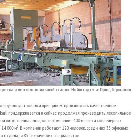
аретка и ленточнопильный станок. Нойштадт-на-Орле, Германия
егда руководствовался принципом: производить качественное
karli придерживается и сейчас, продолжая производить лесопильное
роизводственная мощность компании - 300 машин и конвейерных
2
 14 000 м
. В компании работают 120 человек, среди них 35 офисных
о отдела) и 85 технических специалистов.