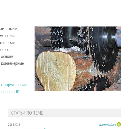
ые задачи,
му нашим
казчикам
дного
 основе
, конвейерные
е оборудование
|
ление: ЛПИ
СТАТЬИ ПО ТЕМЕ
23.03.2026
Деревообработка