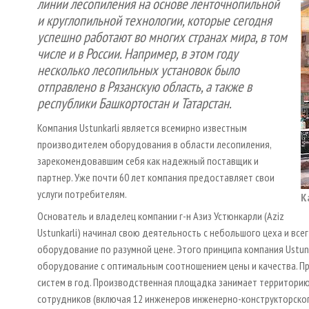
линии лесопиления на основе ленточнопильной
и круглопильной технологии, которые сегодня
успешно работают во многих странах мира, в том
числе и в России. Например, в этом году
несколько лесопильных установок было
отправлено в Рязанскую область, а также в
республики Башкортостан и Татарстан.
Компания Ustunkarli является всемирно известным
производителем оборудования в области лесопиления,
зарекомендовавшим себя как надежный поставщик и
партнер. Уже почти 60 лет компания предоставляет свои
услуги потребителям.
К
Основатель и владелец компании г-н Азиз Устюнкарли (Aziz
Ustunkarli) начинал свою деятельность с небольшого цеха и вс
оборудование по разумной цене. Этого принципа компания Ustun
оборудование с оптимальным соотношением цены и качества. П
систем в год. Производственная площадка занимает территорию
сотрудников (включая 12 инженеров инженерно-конструкторског