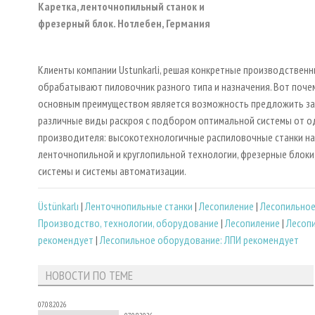
Каретка, ленточнопильный станок и
фрезерный блок. Нотлебен, Германия
Клиенты компании Ustunkarli, решая конкретные производственн
обрабатывают пиловочник разного типа и назначения. Вот поче
основным преимуществом является возможность предложить за
различные виды раскроя с подбором оптимальной системы от о
производителя: высокотехнологичные распиловочные станки на
ленточнопильной и круглопильной технологии, фрезерные блоки
системы и системы автоматизации.
Üstünkarlı
|
Ленточнопильные станки
|
Лесопиление
|
Лесопильно
Производство, технологии, оборудование
|
Лесопиление
|
Лесопи
рекомендует
|
Лесопильное оборудование: ЛПИ рекомендует
НОВОСТИ ПО ТЕМЕ
07.08.2026