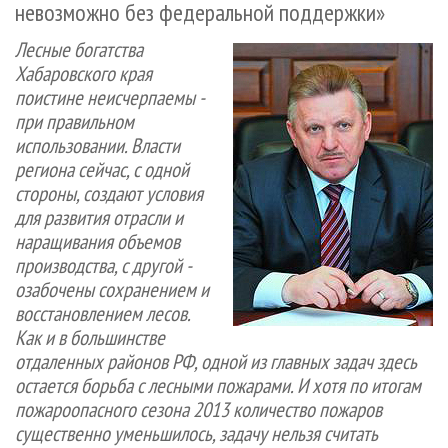
невозможно без федеральной поддержки»
СУШКА ДРЕВЕСИНЫ
ПЕРСОНЫ
КОНТАКТЫ
РЕКЛАМА
ПРОИЗВОДСТВО ДРЕВЕСНЫХ ПЛИТ
Лесные богатства
МОБИЛЬНЫЕ ВЫСТАВКИ
РЕКЛАМА НА САЙТЕ
Хабаровского края
ДЕРЕВЯННОЕ ДОМОСТРОЕНИЕ
ОФИЦИАЛЬНЫЕ ДЕЛЕГАЦИИ
поистине неисчерпаемы -
ПРОИЗВОДСТВО МЕБЕЛИ
ПРИОРИТЕТНЫЕ ИНВЕСТПРОЕКТЫ
при правильном
использовании. Власти
БИОЭНЕРГЕТИКА
RUSSIAN FORESTRY REVIEW
региона сейчас, с одной
ЦБП
ГАЗЕТА ЛЕСПРОМФОРУМ
стороны, создают условия
ИНСТРУМЕНТ И МАТЕРИАЛЫ
БИБЛИОТЕКА СПЕЦИАЛИСТА
для развития отрасли и
наращивания объемов
производства, с другой -
озабочены сохранением и
восстановлением лесов.
Как и в большинстве
отдаленных районов РФ, одной из главных задач здесь
остается борьба с лесными пожарами. И хотя по итогам
пожароопасного сезона 2013 количество пожаров
существенно уменьшилось, задачу нельзя считать