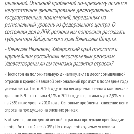
решенной. Основной проблемой по-прежнему остается
недостаточное финансирование делегированных
государственных полномочий, переданных на
региональный уровень из федерального центра. О
состоянии дел в ЛПК региона мы попросили рассказать
губернатора Хабаровского края Вячеслава Шпорта.
- Вячеслав Иванович, Хабаровский край относится к
крупнейшим российским лесосырьевым регионам.
Удовлетворены ли вы темпами развития отрасли?
- Несмотря на положительную динамику, вклад лесопромышленной
отрасли в краевой валовой региональный продукт в последние годы
уменьшается. Так, в 2010 году доля лесопромышленного комплекса в
краевом ВРП составила 4,1
%
, в 2012 году сократилась до 2,9
%
, что
на 23
%
ниже уровня 2010 года. Основные проблемы - снижение цен и
спроса на продукцию на внешних рынках.
В объеме производимой лесной отраслью продукции преобладает
необработанный лес (70
%
). Поэтому необходимым условием
развития лесного комплекса края является увеличение доли