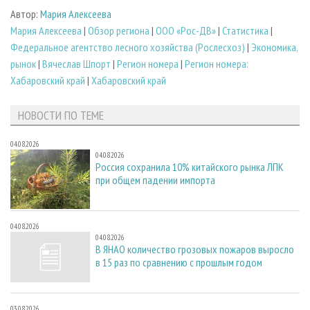
Автор:
Мария Алексеева
Мария Алексеева
|
Обзор региона
|
ООО «Рос-ДВ»
|
Статистика
|
Федеральное агентство лесного хозяйства (Рослесхоз)
|
Экономика,
рынок
|
Вячеслав Шпорт
|
Регион номера
|
Регион номера:
Хабаровский край
|
Хабаровский край
НОВОСТИ ПО ТЕМЕ
04.08.2026
04.08.2026
Россия сохранила 10% китайского рынка ЛПК
при общем падении импорта
04.08.2026
04.08.2026
В ЯНАО количество грозовых пожаров выросло
в 15 раз по сравнению с прошлым годом
03.08.2026