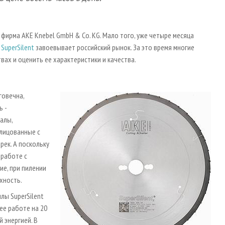
 фирма AKE Knebel GmbH & Co. KG. Мало того, уже четыре месяца
SuperSilent
завоевывает российский рынок. За это время многие
ах и оценить ее характеристики и качества.
говечна,
ь -
алы,
блицованные с
рек. А поскольку
 работе с
ие, при пилении
хность.
лы SuperSilent
ее работе на 20
 энергией. В