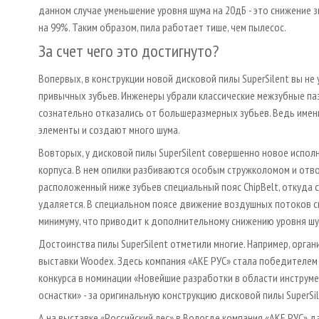
данном случае уменьшение уровня шума на 20дБ - это снижение з
на 99%. Таким образом, пила работает тише, чем пылесос.
За счет чего это достигнуто?
Во­первых, в конструкции новой дисковой пилы SuperSilent вы не
привычных зубьев. Инженеры убрали классические межзубные па
сознательно отказались от большеразмерных зубьев. Ведь имен
элементы и создают много шума.
Во­вторых, у дисковой пилы SuperSilent совершенно новое испол
корпуса. В нем опилки разбиваются особым стружколомом и отв
расположенный ниже зубьев специальный пояс ChipBelt, откуда 
удаляется. В специальном поясе движение воздушных потоков с
минимуму, что приводит к дополнительному снижению уровня шу
Достоинства пилы SuperSilent отметили многие. Например, орга
выставки Woodex. Здесь компания «АКЕ РУС» стала победителем
конкурса в номинации «Новейшие разработки в области инструме
оснастки» - за оригинальную конструкцию дисковой пилы SuperSil
А на выставке «Российский лес» в Вологде компания «АКЕ РУС» д