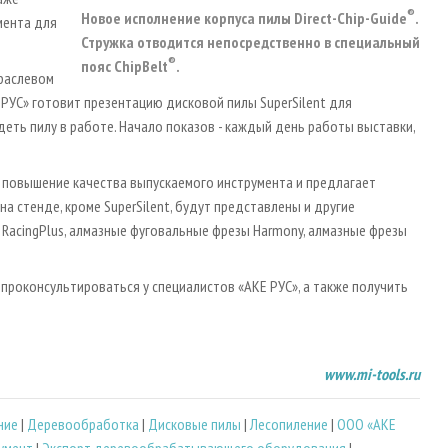
®
Новое исполнение корпуса пилы Direct-Chip-Guide
.
мента для
Стружка отводится непосредственно в специальный
®
пояс ChipBelt
.
траслевом
 РУС» готовит презентацию дисковой пилы SuperSilent для
деть пилу в работе. Начало показов - каждый день работы выставки,
а повышение качества выпускаемого инструмента и предлагает
на стенде, кроме SuperSilent, будут представлены и другие
RacingPlus, алмазные фуговальные фрезы Harmony, алмазные фрезы
проконсультироваться у специалистов «АКЕ РУС», а также получить
www.mi-tools.ru
ние
|
Деревообработка
|
Дисковые пилы
|
Лесопиление
|
ООО «АКЕ