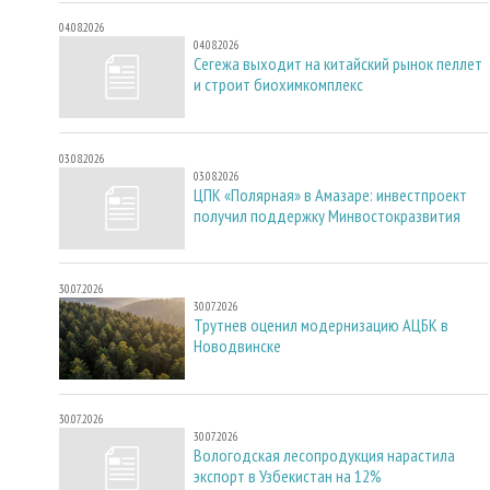
04.08.2026
04.08.2026
Сегежа выходит на китайский рынок пеллет
и строит биохимкомплекс
03.08.2026
03.08.2026
ЦПК «Полярная» в Амазаре: инвестпроект
получил поддержку Минвостокразвития
30.07.2026
30.07.2026
Трутнев оценил модернизацию АЦБК в
Новодвинске
30.07.2026
30.07.2026
Вологодская лесопродукция нарастила
экспорт в Узбекистан на 12%