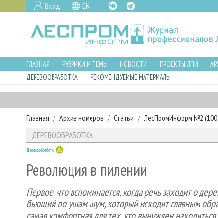
Вход
EN
ГЛАВНАЯ
РУБРИКИ И ТЕМЫ
НОВОСТИ
ПРОЕКТЫ ЛПИ
АР
ДЕРЕВООБРАБОТКА
РЕКОМЕНДУЕМЫЕ МАТЕРИАЛЫ
Главная
Архив номеров
Статьи
ЛесПромИнформ №2 (100),
ДЕРЕВООБРАБОТКА
Деревообработка
Революция в пилении
Первое, что вспоминается, когда речь заходит о дер
бьющий по ушам шум, который исходит главным образ
самая комфортная для тех, кто вынужден находиться 