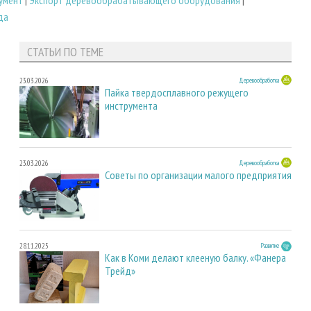
умент
|
Экспорт деревообрабатывающего оборудования
|
да
СТАТЬИ ПО ТЕМЕ
23.03.2026
Деревообработка
Пайка твердосплавного режущего
инструмента
23.03.2026
Деревообработка
Советы по организации малого предприятия
28.11.2025
Развитие
Как в Коми делают клееную балку. «Фанера
Трейд»