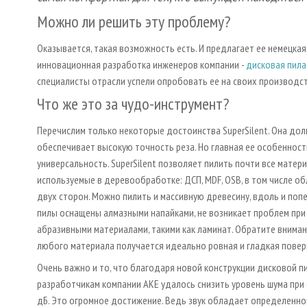
Можно ли решить эту проблему?
Оказывается, такая возможность есть. И предлагает ее немецкая
инновационная разработка инженеров компании -
дисковая пила 
специалисты отрасли успели опробовать ее на своих производств
Что же это за чудо-инструмент?
Перечислим только некоторые достоинства SuperSilent. Она дол
обеспечивает высокую точность реза. Но главная ее особенност
универсальность. SuperSilent позволяет пилить почти все матери
используемые в деревообработке: ДСП, MDF, OSB, в том числе о
двух сторон. Можно пилить и массивную древесину, вдоль и попе
пилы оснащены алмазными напайками, не возникает проблем при
абразивными материалами, такими как ламинат. Обратите вниман
любого материала получается идеально ровная и гладкая повер
Очень важно и то, что благодаря новой конструкции дисковой пи
разработчикам компании АКЕ удалось снизить уровень шума при 
дБ. Это огромное достижение. Ведь звук обладает определенной