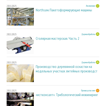
28.11.2025
Лесопиление
Northsaw. Пакетоформирующие машины
28.11.2025
Деревообработка
Столярная мастерская. Часть 2
28.11.2025
Деревообработка
Производство деревянной оснастки на
модельных участках литейных производст
28.11.2025
Производство плит
«истконсалт». Трибологический инжиниринг