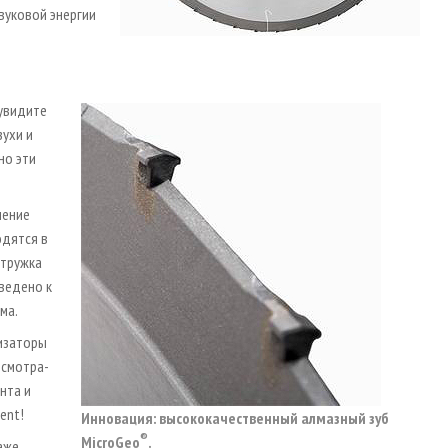
вуковой энергии
 увидите
зухи и
но эти
нение
одятся в
стружка
ведено к
ма.
низаторы
 смотра-
нта и
ent!
Инновация: высококачественный алмазный зуб
®
MicroGeo
.
аже