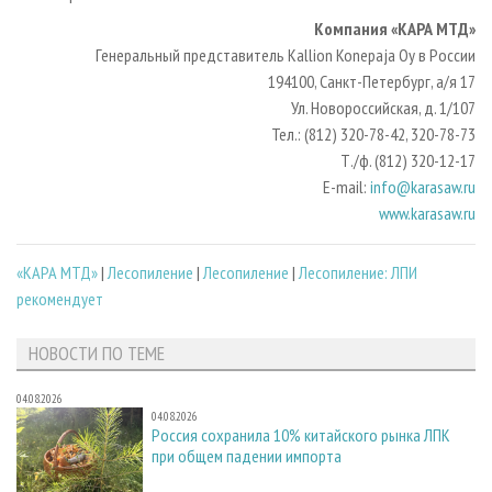
Компания «КАРА МТД»
Генеральный представитель Kallion Konepaja Oy в России
194100, Санкт-Петербург, а/я 17
Ул. Новороссийская, д. 1/107
Тел.: (812) 320-78-42, 320-78-73
Т./ф. (812) 320-12-17
E-mail:
info@karasaw.ru
www.karasaw.ru
«КАРА МТД»
|
Лесопиление
|
Лесопиление
|
Лесопиление: ЛПИ
рекомендует
НОВОСТИ ПО ТЕМЕ
04.08.2026
04.08.2026
Россия сохранила 10% китайского рынка ЛПК
при общем падении импорта