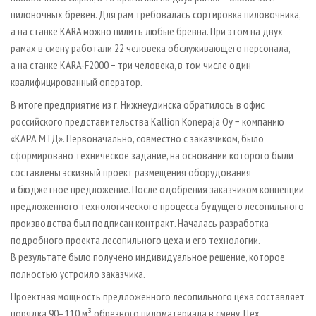
пиловочных бревен. Для рам требовалась сортировка пиловочника,
а на станке KARA можно пилить любые бревна. При этом на двух
рамах в смену работали 22 человека обслуживающего персонала,
а на станке KARA-F2000 − три человека, в том числе один
квалифицированный оператор.
В итоге предприятие из г. Нижнеудинска обратилось в офис
российского представительства Kallion Konepaja Oy − компанию
«КАРА МТД». Первоначально, совместно с заказчиком, было
сформировано техническое задание, на основании которого были
составлены эскизный проект размещения оборудования
и бюджетное предложение. После одобрения заказчиком концепции
предложенного технологического процесса будущего лесопильного
производства был подписан контракт. Началась разработка
подробного проекта лесопильного цеха и его технологии.
В результате было получено индивидуальное решение, которое
полностью устроило заказчика.
Проектная мощность предложенного лесопильного цеха составляет
порядка 90–110 м³ обрезного пиломатериала в смену. Цех