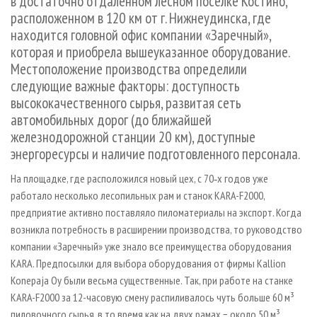
в достаточно отдаленном лесном поселке Костино,
расположенном в 120 км от г. Нижнеудинска, где
находится головной офис компании «Заречный»,
которая и приобрела вышеуказанное оборудование.
Местоположение производства определили
следующие важные факторы: доступность
высококачественного сырья, развитая сеть
автомобильных дорог (до ближайшей
железнодорожной станции 20 км), доступные
энергоресурсы и наличие подготовленного персонала.
На площадке, где расположился новый цех, с 70‑х годов уже
работало несколько лесопильных рам и станок KARA-F2000,
предприятие активно поставляло пиломатериалы на экспорт. Когда
возникла потребность в расширении производства, то руководство
компании «Заречный» уже знало все преимущества оборудования
KARA. Предпосылки для выбора оборудования от фирмы Kallion
Konepaja Oy были весьма существенные. Так, при работе на станке
KARA-F2000 за 12-часовую смену распиливалось чуть больше 60 м³
пиловочного сырья, в то время как на двух рамах − около 50 м³