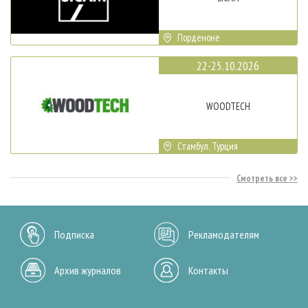
Порденоне
22-25.10.2026
WOODTECH
Стамбул, Турция
Смотреть все
Подписка
Рекламодателям
Архив журналов
Контакты