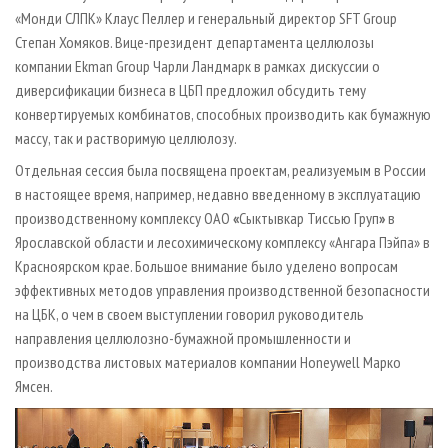
«Монди СЛПК» Клаус Пеллер и генеральный директор SFT Group
Степан Хомяков. Вице­-президент департамента целлюлозы
компании Ekman Group Чарли Ландмарк в рамках дискуссии о
диверсификации бизнеса в ЦБП предложил обсудить тему
конвертируемых комбинатов, способных производить как бумажную
массу, так и растворимую целлюлозу.
Отдельная сессия была посвящена проектам, реализуемым в России
в настоящее время, например, недавно введенному в эксплуатацию
производственному комплексу ОАО
«
Сыктывкар Тиссью Груп
»
в
Ярославской области и лесохимическому комплексу «Ангара Пэйпа» в
Красноярском крае. Большое внимание было уделено вопросам
эффективных методов управления производственной безопасности
на ЦБК, о чем в своем выступлении говорил руководитель
направления целлюлозно­-бумажной промышленности и
производства листовых материалов компании Honeywell Марко
Ямсен.