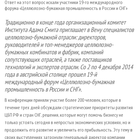
Ответ на этот вопрос искали участники 19-го международного
СУШКА ДРЕВЕСИНЫ
ПЕРСОНЫ
КОНТАКТЫ
РЕКЛАМА
форума «Целлюлозно-бумажная промышленность в России и СНГ»
ПРОИЗВОДСТВО ДРЕВЕСНЫХ ПЛИТ
МОБИЛЬНЫЕ ВЫСТАВКИ
РЕКЛАМА НА САЙТЕ
Традиционно в конце года организационный комитет
ДЕРЕВЯННОЕ ДОМОСТРОЕНИЕ
ОФИЦИАЛЬНЫЕ ДЕЛЕГАЦИИ
Института Адама Смита приглашает в Вену специалистов
ПРОИЗВОДСТВО МЕБЕЛИ
ПРИОРИТЕТНЫЕ ИНВЕСТПРОЕКТЫ
целлюлозно-бумажной отрасли: директоров,
руководителей и топ-менеджеров целлюлозно-
БИОЭНЕРГЕТИКА
RUSSIAN FORESTRY REVIEW
бумажных комбинатов и фабрик, компаний
ЦБП
ГАЗЕТА ЛЕСПРОМФОРУМ
сопутствующих отраслей, а также поставщиков
ИНСТРУМЕНТ И МАТЕРИАЛЫ
технологий и экспертов отрасли. Со 2 по 4 декабря 2014
БИБЛИОТЕКА СПЕЦИАЛИСТА
года в австрийской столице прошел 19-й
международный форум «Целлюлозно-бумажная
промышленность в России и СНГ».
В конференции приняли участие более 200 человек, которые в
течение трех дней обсуждали стратегические приоритеты развития
ЦБП РФ и стран СНГ, решения, которые могут помочь бизнесу не
только устоять сегодня в непростых экономических условиях, но и
продолжить его развитие и увеличить его прибыльность. Эту тему в
своих выступлениях затронули генеральный директор компании