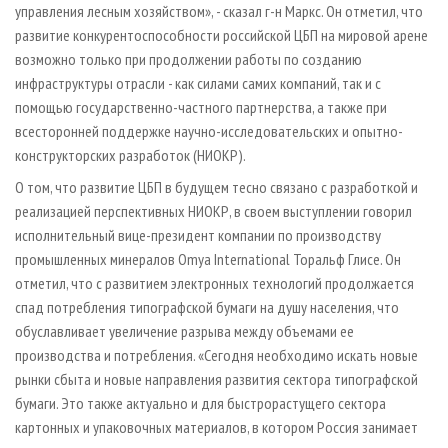
управления лесным хозяйством», - сказал г­-н Маркс. Он отметил, что
развитие конкурентоспособности российской ЦБП на мировой арене
возможно только при продолжении работы по созданию
инфраструктуры отрасли - как силами самих компаний, так и с
помощью государственно­-частного партнерства, а также при
всесторонней поддержке научно­-исследовательских и опытно­-
конструкторских разработок (НИОКР).
О том, что развитие ЦБП в будущем тесно связано с разработкой и
реализацией перспективных НИОКР, в своем выступлении говорил
исполнительный вице­-президент компании по производству
промышленных минералов Omya International Торальф Глисе. Он
отметил, что с развитием электронных технологий продолжается
спад потребления типографской бумаги на душу населения, что
обуславливает увеличение разрыва между объемами ее
производства и потребления. «Сегодня необходимо искать новые
рынки сбыта и новые направления развития сектора типографской
бумаги. Это также актуально и для быстрорастущего сектора
картонных и упаковочных материалов, в котором Россия занимает