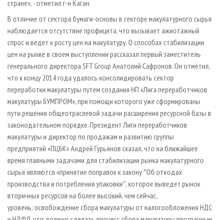
стране», - отметил г­-н Каган.
В отличие от сектора бумаги­-основы в секторе макулатурного сырья
наблюдается отсутствие профицита, что вызывает ажиотажный
спрос и ведет к росту цен на макулатуру. О способах стабилизации
цен на рынке в своем выступлении рассказал первый заместитель
генерального директора SFT Group Анатолий Сафронов. Он отметил,
что к концу 2014 года удалось консолидировать сектор
переработки макулатуры путем создания НП «Лига переработчиков
макулатуры БУМПРОМ», при помощи которого уже сформированы
пути решения общеотраслевой задачи расширения ресурсной базы в
законодательном порядке. Президент Лиги переработчиков
макулатуры и директор по продажам и развитию группы
предприятий «ПЦБК» Андрей Гурьянов сказал, что на ближайшее
время главными задачами для стабилизации рынка макулатурного
сырья являются «принятие поправок к закону ʺОб отходах
производства и потребления упаковкиʺ, которое выведет рынок
вторичных ресурсов на более высокий, чем сейчас,
уровень; освобождение сбора макулатуры от налогообложения НДС
и НДФЛ, что должно сделать процесс сбора макулатуры прозрачным