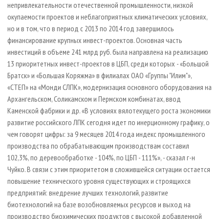
непривлекательности отечественной промышленности, низкой
окупаемости проектов и неблагоприятных климатических условиях,
но и в том, что в период с 2013 по 2014 год завершилось
финансирование крупных инвест­-проектов. Основная часть
инвестиций в объеме 241 млрд руб. была направлена на реализацию
13 приоритетных инвест­-проектов в ЦБП, среди которых - «Большой
Братск» и «Большая Коряжма» в филиалах ОАО «Группы "Илим"»,
«СТЕП» на «Монди СЛПК», модернизация основного оборудования на
Архангельском, Соликамском и Пермском комбинатах, ввод
Каменской фабрики и др. «В условиях вялотекущего роста экономики
развитие российского ЛПК сегодня идет по инерционному графику, о
чем говорят цифры: за 9 месяцев 2014 года индекс промышленного
производства по обрабатывающим производствам составил
102,3%, по деревообработке - 104%, по ЦБП - 111%», - сказал г­-н
Чуйко. В связи с этим приоритетом в сложившейся ситуации остается
повышение технического уровня существующих и строящихся
предприятий: внедрение лучших технологий, развитие
биотехнологий на базе возобновляемых ресурсов и выход на
производство биохимических продуктов с высокой добавленной