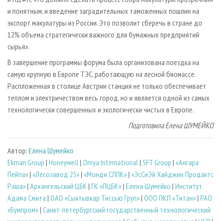
и понятным, и введение заградительных таможенных пошлин на
экспорт макулатуры из России. Это позволит сберечь в стране до
12% объема стратегически важного для бумажных предприятий
сырья».
В завершение программы форума была организована поездка на
самую крупную в Европе ТЭС, работающую на лесной биомассе.
Распложенная в столице Австрии станция не только обеспечивает
теплом и электричеством весь город, но и является одной из самых
технологически совершенных и экологически чистых в Европе.
Подготовила Елена ШУМЕЙКО
Автор:
Елена Шумейко
Ekman Group
|
Honeywell
|
Omya International
|
SFT Group
|
«Ангара
Пейпа»
|
«Лесозавод 25»
|
«Монди СЛПК»
|
«ЭсСиЭй Хайджин Продактс
Раша»
|
Архангельский ЦБК
|
ГК «ПЦБК»
|
Елена Шумейко
|
Институт
Адама Смита
|
ОАО «Сыктывкар Тиссью Груп»
|
ООО ПКП «Титан»
|
РАО
«Бумпром»
|
Санкт-петербургский государственный технологический