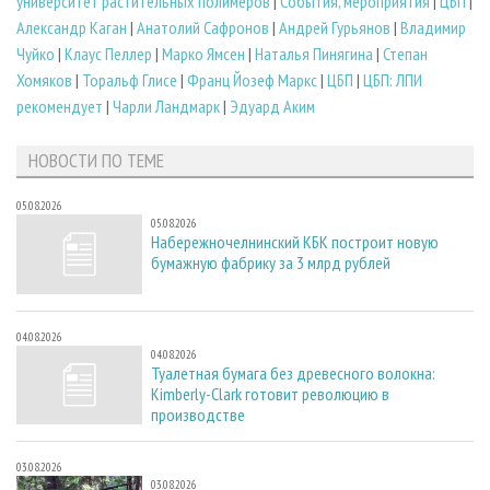
университет растительных полимеров
|
События, мероприятия
|
ЦБП
|
Александр Каган
|
Анатолий Сафронов
|
Андрей Гурьянов
|
Владимир
Чуйко
|
Клаус Пеллер
|
Марко Ямсен
|
Наталья Пинягина
|
Степан
Хомяков
|
Торальф Глисе
|
Франц Йозеф Маркс
|
ЦБП
|
ЦБП: ЛПИ
рекомендует
|
Чарли Ландмарк
|
Эдуард Аким
НОВОСТИ ПО ТЕМЕ
05.08.2026
05.08.2026
Набережночелнинский КБК построит новую
бумажную фабрику за 3 млрд рублей
04.08.2026
04.08.2026
Туалетная бумага без древесного волокна:
Kimberly-Clark готовит революцию в
производстве
03.08.2026
03.08.2026