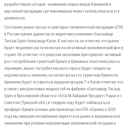
разработчиков сегодня - выявление новых видов бумажной и
картонной продукции, где максимально может использоваться эта
целлюлоза».
Состояние рынка тиссью и санитарно­-гигиенической продукции (СГИ)
в России оценил директор по маркетингу компании «Сыктывкар
Тиссью Груп» Александр Каган. В частности, он отметил, что рынок
будет медленно расти несмотря на негативный экономический фон в
стране. Он отметил, что рецессия экономики притормозит активный
рост потребления туалетной бумаги и бумажных полотенец класса
«премиум», акцент потребительского спроса будет смещен на
изделия класса «эконом», но несмотря на это туалетная бумага по­-
прежнему будет оставаться лидером продаж. Г­-н Каган отметил, что
в связи с вводом новых мощностей на фабрике «Сыктывкар Тиссью
Груп» в Ярославской области и «ЭсСиЭй Хайджин Продактс Раша» в г.
Советске (Тульской обл.) в текущем году будет наблюдаться
профицит бумаги­-основы для производства СГИ. «Однако к 2020
году мы ожидаем послабление паритета на рынке и экономическое
оживление при условии нормализации экономической ситуации в