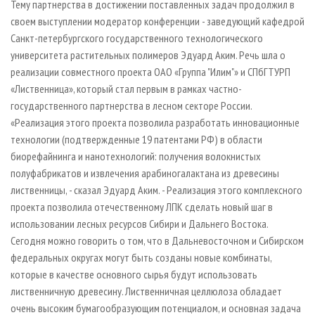
Тему партнерства в достижении поставленных задач продолжил в
своем выступлении модератор конференции - заведующий кафедрой
Санкт­-петербургского государственного технологического
университета растительных полимеров Эдуард Аким. Речь шла о
реализации совместного проекта ОАО «Группа "Илим"» и СПбГТУРП
«Лиственница», который стал первым в рамках частно­-
государственного партнерства в лесном секторе России.
«Реализация этого проекта позволила разработать инновационные
технологии (подтвержденные 19 патентами РФ) в области
биорефайнинга и нанотехнологий: получения волокнистых
полуфабрикатов и извлечения арабиногалактана из древесины
лиственницы, - сказал Эдуард Аким. - Реализация этого комплексного
проекта позволила отечественному ЛПК сделать новый шаг в
использовании лесных ресурсов Сибири и Дальнего Востока.
Сегодня можно говорить о том, что в Дальневосточном и Сибирском
федеральных округах могут быть созданы новые комбинаты,
которые в качестве основного сырья будут использовать
лиственничную древесину. Лиственничная целлюлоза обладает
очень высоким бумагообразующим потенциалом, и основная задача