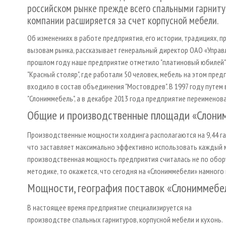
российском рынке прежде всего спальными гарниту
компании расширяется за счет корпусной мебели.
Об изменениях в работе предприятия, его истории, традициях, 
вызовам рынка, рассказывает генеральный директор ОАО «Управ
прошлом году наше предприятие отметило "платиновый юбилей" -
"Красный столяр", где работали 50 человек, мебель на этом пре
входило в состав объединения "Мостовдрев". В 1997 году путем
"Слониммебель", а в декабре 2013 года предприятие переименов
Общие и производственные площади «Слони
Производственные мощности холдинга располагаются на 9,44 г
что заставляет максимально эффективно использовать каждый 
производственная мощность предприятия считалась не по обору
методике, то окажется, что сегодня на «Слониммебели» намного
Мощности, география поставок «Слониммебе
В настоящее время предприятие специализируется на
производстве спальных гарнитуров, корпусной мебели и кухонь.