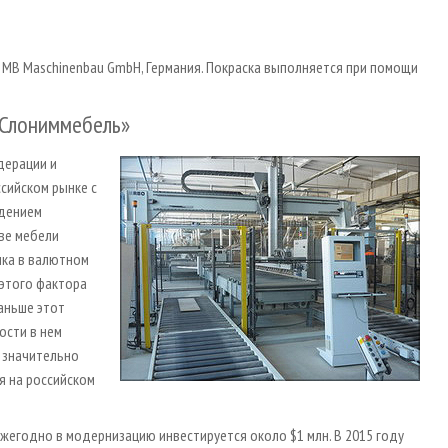
MB Maschinenbau GmbH, Германия. Покраска выполняется при помощи
«Слониммебель»
дерации и
сийском рынке с
адением
ве мебели
чка в валютном
 этого фактора
аньше этот
ости в нем
о значительно
я на российском
жегодно в модернизацию инвестируется около $1 млн. В 2015 году