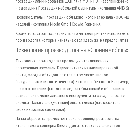
поставщик ламинированной ДСП, плит MDF и HDF - австрийский к
Федерации). Поставщик мебельной фурнитуры - компания AMIX Sp.
Производитель и поставщик облицовочного материала - ООО «Ш
изделий - компания Nicela GmbH Coswig, Германия.
Кроме того, стоит подчеркнуть, что на предприятии использует
производства, которые измельчаются здесь же, на предприятии.
Технология производства на «Слониммебель»
Технология производства продукции - традиционная,
проверенная временем. Каркас пилится из ламинированной
плиты, фасады облицовываются, в том числе шпоном
(натуральным или синтетическим). Есть и особенности. Например,
при изготовлении фасадов вслед за облицовкой и обрезанием в
размер при помощи алмазного инструмента на фасад наносятся
рисунки. Дальше следуют шлифовка, отделка (лак, краситель,
снова несколько слоев лака).
Линия обработки кромок четырехсторонняя, производства
итальянского концерна Biesse. Для изготовления элементов