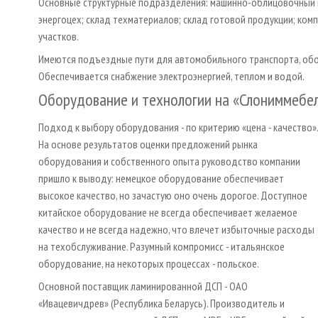
Основные структурные подразделения: машинно-облицовочный ц
энергоцех; склад техматериалов; склад готовой продукции; ком
участков.
Имеются подъездные пути для автомобильного транспорта, обо
Обеспечивается снабжение электроэнергией, теплом и водой.
Оборудование и технологии на «Слониммебе
Подход к выбору оборудования - по критерию «цена - качество».
На основе результатов оценки предложений рынка
оборудования и собственного опыта руководство компании
пришло к выводу: немецкое оборудование обеспечивает
высокое качество, но зачастую оно очень дорогое. Доступное
китайское оборудование не всегда обеспечивает желаемое
качество и не всегда надежно, что влечет избыточные расходы
на техобслуживание. Разумный компромисс - итальянское
оборудование, на некоторых процессах - польское.
Основной поставщик ламинированной ДСП - ОАО
«Ивацевичдрев» (Республика Беларусь). Производитель и