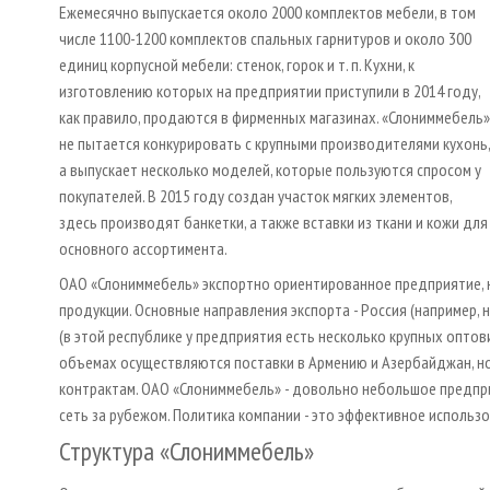
Ежемесячно выпускается около 2000 комплектов мебели, в том
числе 1100-1200 комплектов спальных гарнитуров и около 300
единиц корпусной мебели: стенок, горок и т. п. Кухни, к
изготовлению которых на предприятии приступили в 2014 году,
как правило, продаются в фирменных магазинах. «Слониммебель»
не пытается конкурировать с крупными производителями кухонь,
а выпускает несколько моделей, которые пользуются спросом у
покупателей. В 2015 году создан участок мягких элементов,
здесь производят банкетки, а также вставки из ткани и кожи для
основного ассортимента.
ОАО «Слониммебель» экспортно ориентированное предприятие, 
продукции. Основные направления экспорта - Россия (например, 
(в этой республике у предприятия есть несколько крупных опто
объемах осуществляются поставки в Армению и Азербайджан, но
контрактам. ОАО «Слониммебель» - довольно небольшое предпр
сеть за рубежом. Политика компании - это эффективное использ
Структура «Слониммебель»