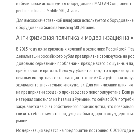
мебели также используется оборудование MACCAN Componenti
per l'Industria del Mobile SRL, Италия.
Для высококачественной шлифовки используется оборудование 
оборудования Giardina Finishing SRL, Италия.
Антикризисная политика и модернизация на 
В 2015 году из-за кризисных явлений в экономике Российской Фе
девальвации российского рубля предприятие столкнулось на рос
довольно серьезными проблемами, прежде всего с ощутимым п
прибыльности продаж. Дело усугубляется тем, что в производст
немалая импортная составляющая - свыше 65%, а рублевая выру
эквиваленте значительно «похудела». Для минимизации влияния
на предприятии создано производство пенополиуретана. Если р
материал завозился из Италии и Румынии, то сейчас 50% потребн
закрывается за счет собственного производства, что позволил
снизить себестоимость продукции и благодаря этому удержатьс
рынке.
Модернизация ведется на предприятии постоянно. С 2010 года е