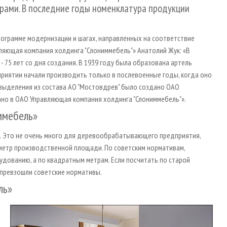
рами. В последние годы номенклатура продукции
программе модернизации и шагах, направленных на соответствие
ляющая компания холдинга "Слониммебель"» Анатолий Жук: «В
 75 лет со дня создания. В 1939 году была образована артель
дприятии начали производить только в послевоенные годы, когда оно
 выделения из состава АО "Мостовдрев" было создано ОАО
ано в ОАО Управляющая компания холдинга "Слониммебель"».
ммебель»
а. Это не очень много для деревообрабатывающего предприятия,
метр производственной площади. По советским нормативам,
дованию, а по квадратным метрам. Если посчитать по старой
 превзошли советские нормативы.
ль»