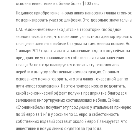
освоены инвестиции в объеме более $600 тыс.
Недавнее приобретение - новая линия нанесения глянца стоимост
модернизировать участок шлифовки. Это довольно значительные 
ОАО «Слониммебель» находится на территории свободной
экономической зоны, что позволяет, в частности, импортировать
глянцевые элементы мебели без уплаты таможенных пошлин. Но
1 января 2017 года эта льгота заканчивается, поэтому сейчас на
предприятии устанавливается собственная линия нанесения
глянца. За полгода планируется освоить эту технологию и
перейти к выпуску собственных комплектующих. С полным
основанием можно говорить, что эта линия - очередной шаг по
пути импортозамещения. На этом примере можно подсчитать,
какой экономический эффект получит предприятие благодаря
замещению импортируемых составляющих мебели. Сейчас
«Слониммебель» покупает эту продукцию у итальянцев примерно
2
по 18 евро за 1 м
и у россиян по 11 евро, а себестоимость
собственных изделий составит около 7 евро. Планируется, что
инвестиции в новую линию окупятся за три года.