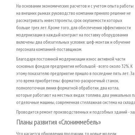
На основании экономических расчетов и с учетом опыта работы
на внешних рынках руководство компании приняло решение не
рассматривать инвестпроекты, срок окупаемости которых
больше трех лет. Кроме того, для обеспечения эффективности
модернизации в каждый контракт на поставку оборудования
включены два обязательных условия: шеф-монтаж и обучение
персонала компанией-поставщиком.
Благодаря постоянной модернизации износ активной части
основных фондов предприятия небольшой - всего около 32%. К
этому показателю предприятие пришло в последние пять лет. За
это время приобретены: форматно-раскроечный станок,
полнопоточная линия форматной обработки, два котла,
которые работают на местных видах топлива, два уникальных па
отделочные машины, современная стеллажная система на склада
Проводится ремонт производственных и подсобных зданий - за
Планы развития «Слониммебель»
Что касается обновления продукции, то новые модели