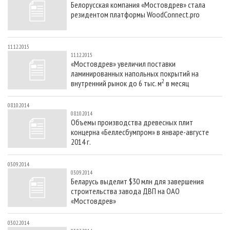
Белорусская компания «Мостовдрев» стала
СУШКА ДРЕВЕСИНЫ
ПЕРСОНЫ
КОНТАКТЫ
РЕКЛАМА
резидентом платформы WoodConnect.pro
ПРОИЗВОДСТВО ДРЕВЕСНЫХ ПЛИТ
МОБИЛЬНЫЕ ВЫСТАВКИ
РЕКЛАМА НА САЙТЕ
ДЕРЕВЯННОЕ ДОМОСТРОЕНИЕ
ОФИЦИАЛЬНЫЕ ДЕЛЕГАЦИИ
11.12.2015
11.12.2015
ПРОИЗВОДСТВО МЕБЕЛИ
ПРИОРИТЕТНЫЕ ИНВЕСТПРОЕКТЫ
«Мостовдрев» увеличил поставки
ламинированных напольных покрытий на
БИОЭНЕРГЕТИКА
RUSSIAN FORESTRY REVIEW
2
внутренний рынок до 6 тыс. м
в месяц
ЦБП
ГАЗЕТА ЛЕСПРОМФОРУМ
08.10.2014
ИНСТРУМЕНТ И МАТЕРИАЛЫ
БИБЛИОТЕКА СПЕЦИАЛИСТА
08.10.2014
Объемы производства древесных плит
концерна «Беллесбумпром» в январе-августе
2014 г.
03.09.2014
03.09.2014
Беларусь выделит $30 млн для завершения
строительства завода ДВП на ОАО
«Мостовдрев»
03.02.2014