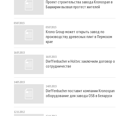
Проект строительства завода Kronospan в
Башкирии вызвал протест жителей
03.07.2013
03.07.2013
Krono Group может открыть завод по
производству древесных плит в Пермском
крае
16.05.2013
16.05.2013
Dieffenbacher и Holtec заключили договор о
сотрудничестве
14.05.2013
14.05.2013
Dieffenbacher поставит компании Kronospan
оборудование для завода OSB в Беларуси
12.11.2012
12.11.2012