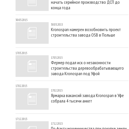
начать серийное производство ДСП до
конца года
30.03.2015
30.03.2015
Kronospan намерен возобновить проект
строительства завода OSB в Польше
17.03.2015
17.03.2015
Фермер подал иск о незаконности
строительства деревообрабатывающего
завода Kronospan под Уфой
17.02.2015
17.02.2015
Ярмарка вакансий завода Kronospan в Уфе
собрала 4 тысячи анкет
17.12.2013
17.12.2013
По факту мошенничества при покупке земли