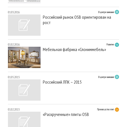
01.03.2016
В центре внимания
Российский рынок OSB ориентирован на
рост
01.02.2016
Развитие
Мебельная фабрика «Слониммебель»
01.05.2015
В центре внимания
Российский ЛПК – 2015
01.02.2015
Производство плит
«Раскрученные» плиты OSB