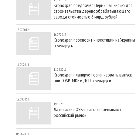
Kronospan предпочел Перми Башкирию для
строительства деревообрабатывающего
завода стоимостью 6 млрд рублей
16.07.2012
16.07.2012
Kronospan переносит инвестиции из Украины
в Беларусь
11.05.2011
11.05.2011
Kronospan планирует организовать выпуск
плит OSB, MDF и ДСП в Беларуси
19.08.2010
19.08.2010
Латвийские OSB-плиты завоевывают
российский рынок
03.06.2010