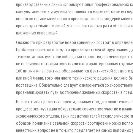
производственных линий используют опыт профессиональных конс
консультационных услуг ими выполняются маркетинговые исслед
вопросов организации нового производства или модернизации с
производительности линий, что на практике как раз и обеспеч
вложенных инвестиций.
Сложность при разработке новой концепции состоит в определ
Проблема клиентов в том, что производителей оборудования до
техники, использует свои «обещания скорости», применяя при 
не оперировать такими понятиями как «гарантированная годов
160 шт./мин» на практике оборачивается фактической среднегод
или иной линии, того или иного технического решения должно 
поставщика. Обязательно следует ознакомиться со скоростным
проанализировать пути достижения желаемых скоростей в пред
На всех этапах развития проекта, начиная с подготовки техниче
процессе эксплуатации обязательно совместное участие и взаим
экономического отдела, так и представителей технологическо-
образом понимание реальной скорости сортировки можно воплот
инвестиций вопрос не в том, кто предлагает на самых выгодных