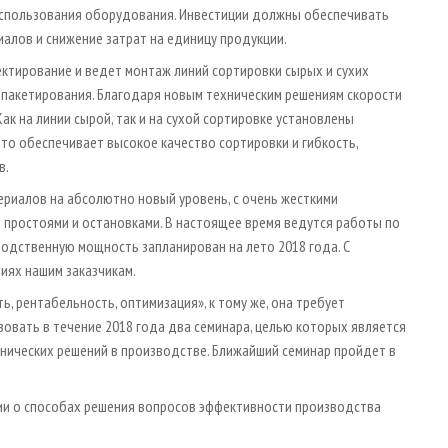
использования оборудования. Инвестиции должны обеспечивать
иалов и снижение затрат на единицу продукции.
ектирование и ведет монтаж линий сортировки сырых и сухих
 пакетирования. Благодаря новым техническим решениям скорости
ак на линии сырой, так и на сухой сортировке установлены
то обеспечивает высокое качество сортировки и гибкость,
в.
ериалов на абсолютно новый уровень, с очень жесткими
простоями и остановками. В настоящее время ведутся работы по
одственную мощность запланирован на лето 2018 года. С
иях нашим заказчикам.
, рентабельность, оптимизация», к тому же, она требует
овать в течение 2018 года два семинара, целью которых является
нических решений в производстве. Ближайший семинар пройдет в
ии о способах решения вопросов эффективности производства