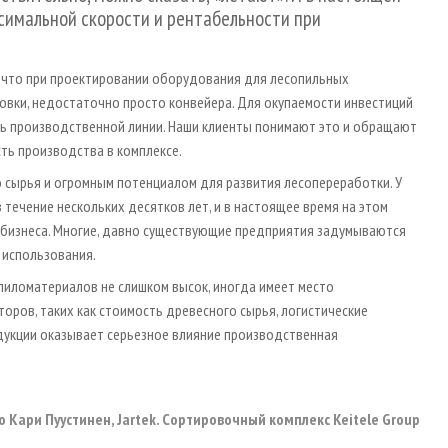
ксимальной скорости и рентабельности при
т, что при проектировании оборудования для лесопильных
вки, недостаточно просто конвейера. Для окупаемости инвестиций
ь производственной линии. Наши клиенты понимают это и обращают
ть производства в комплексе.
о сырья и огромным потенциалом для развития лесопереработки. У
 течение нескольких десятков лет, и в настоящее время на этом
 бизнеса. Многие, давно существующие предприятия задумываются
 использования.
 пиломатериалов не слишком высок, иногда имеет место
оров, таких как стоимость древесного сырья, логистические
родукции оказывает серьезное влияние производственная
о Кари Пуустинен, Jartek. Сортировочный комплекс Keitele Group