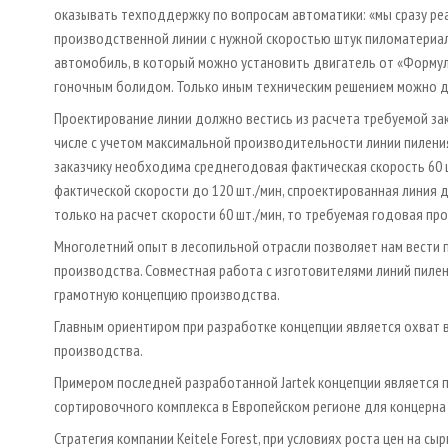
оказывать техподдержку по вопросам автоматики: «мы сразу реа
производственной линии с нужной скоростью штук пиломатериал
автомобиль, в который можно установить двигатель от «Формул
гоночным болидом. Только иным техническим решением можно д
Проектирование линии должно вестись из расчета требуемой зак
числе с учетом максимальной производительности линии пиления,
заказчику необходима среднегодовая фактическая скорость 60 ш
фактической скорости до 120 шт./мин, спроектированная линия 
только на расчет скорости 60 шт./мин, то требуемая годовая п
Многолетний опыт в лесопильной отрасли позволяет нам вести 
производства. Совместная работа с изготовителями линий пилени
грамотную концепцию производства.
Главным ориентиром при разработке концепции является охват 
производства.
Примером последней разработанной Jartek концепции является 
сортировочного комплекса в Европейском регионе для концерна Kei
Стратегия компании Keitele Forest, при условиях роста цен на сы