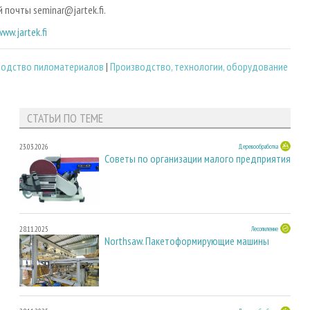
почты seminar@jartek.fi.
www.jartek.fi
водство пиломатериалов
|
Производство, технологии, оборудование
СТАТЬИ ПО ТЕМЕ
23.03.2026
Деревообработка
Советы по организации малого предприятия
28.11.2025
Лесопиление
Northsaw. Пакетоформирующие машины