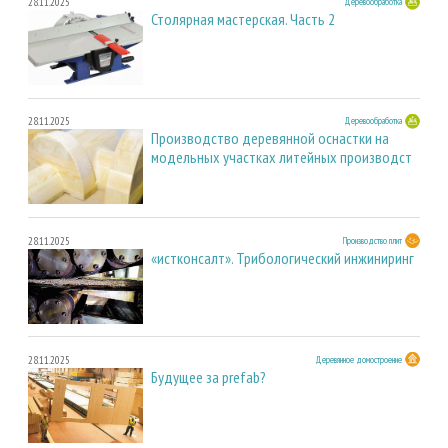
28.11.2025
Деревообработка
Столярная мастерская. Часть 2
28.11.2025
Деревообработка
Производство деревянной оснастки на
модельных участках литейных производст
28.11.2025
Производство плит
«истконсалт». Трибологический инжиниринг
28.11.2025
Деревянное домостроение
Будущее за prefab?