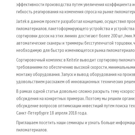
эффективности производства путем увеличения коэффициента 
гибкость реагирования на изменения спроса на рынке пиломатер
Jartek в данном проекте разработал концепцию, осуществил про
пиломатериалов, пакетоформирующего устройства и устройства
сортировки досок на этих линиях достигают более 200 шт./мин. К
автоматические сканеры и триммеры бесступенчатой торцовки, ч
необходимую для быстро изменяющегося рынка пиломатериало
Сортировочный комплекс в Keitele выводит сортировку пиломат
требованиями по обеспечению высокой скорости, минимальными 
монтажу оборудования. Запуск и вывод оборудования на произв
удовольствием расскажем об инновационных технических решен
В рамках одной статьи довольно сложно раскрыть тему «скорость
обсуждения на конкретных примерах. Поэтому мы решили организ
обсуждение вопросов оптимизации инвестиций путем поиска тех
Санкт-Петербурге 18 апреля 2018 года.
Приглашаем посетить наши семинары и узнать больше информац
пиломатериалов.