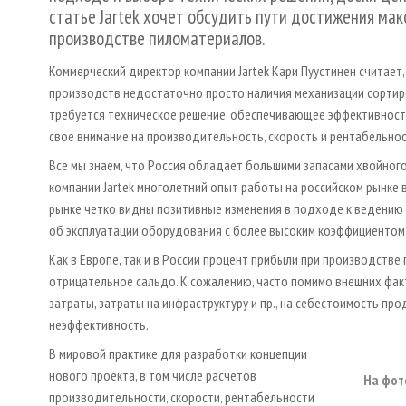
статье Jartek хочет обсудить пути достижения ма
производстве пиломатериалов.
Коммерческий директор компании Jartek Кари Пуустинен считае
производств недостаточно просто наличия механизации сортиро
требуется техническое решение, обеспечивающее эффективност
свое внимание на производительность, скорость и рентабельнос
Все мы знаем, что Россия обладает большими запасами хвойног
компании Jartek многолетний опыт работы на российском рынке в
рынке четко видны позитивные изменения в подходе к ведению
об эксплуатации оборудования с более высоким коэффициентом
Как в Европе, так и в России процент прибыли при производстве
отрицательное сальдо. К сожалению, часто помимо внешних факт
затраты, затраты на инфраструктуру и пр., на себестоимость п
неэффективность.
В мировой практике для разработки концепции
нового проекта, в том числе расчетов
На фот
производительности, скорости, рентабельности