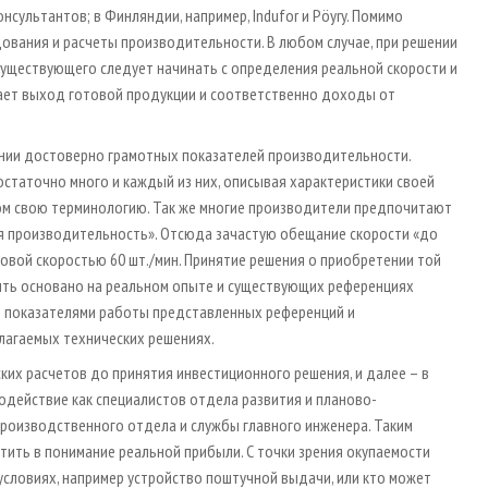
ультантов; в Финляндии, например, Indufor и Pöyry. Помимо
ования и расчеты производительности. В любом случае, при решении
уществующего следует начинать с определения реальной скорости и
ивает выход готовой продукции и соответственно доходы от
ении достоверно грамотных показателей производительности.
статочно много и каждый из них, описывая характеристики своей
этом свою терминологию. Так же многие производители предпочитают
ая производительность». Отсюда зачастую обещание скорости «до
овой скоростью 60 шт./мин. Принятие решения о приобретении той
быть основано на реальном опыте и существующих референциях
и показателями работы представленных референций и
лагаемых технических решениях.
ских расчетов до принятия инвестиционного решения, и далее – в
одействие как специалистов отдела развития и планово-
производственного отдела и службы главного инженера. Таким
ить в понимание реальной прибыли. С точки зрения окупаемости
 условиях, например устройство поштучной выдачи, или кто может