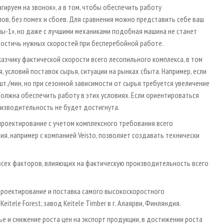
гируем на звонок», а в том, чтобы обеспечить работу
ов, без помех и сбоев. Для сравнения можно представить себе ваш
ы-1», но даже с лучшими механиками подобная машина не станет
остичь нужных скоростей при бесперебойной работе.
азчику фактической скорости всего лесопильного комплекса, в том
 условий поставок сырья, ситуации на рынках сбыта. Например, если
т./мин, но при сезонной зависимости от сырья требуется увеличение
должна обеспечить работу в этих условиях. Если ориентироваться
роизводительность не будет достигнута.
проектирование с учетом комплексного требования всего
я, например с компанией Veisto, позволяет создавать технически
всех факторов, влияющих на фактическую производительность всего
проектирование и поставка самого высокоскоростного
tele Forest, завод Keitele Timber в г. Алаярви, Финляндия.
рье и снижение роста цен на экспорт продукции, в достижении роста