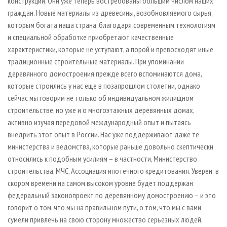
конструкций. Они уже теперь востребованы большим числом наших
граждан. Новые материалы из древесины, возобновляемого сырья,
которым богата наша страна, благодаря современным технологиям
и специальной обработке приобретают качественные
характеристики, которые не уступают, а порой и превосходят иные
традиционные строительные материалы. При упоминании
деревянного домостроения прежде всего вспоминаются дома,
которые строились у нас еще в позапрошлом столетии, однако
сейчас мы говорим не только об индивидуальном жилищном
строительстве, но уже и о многоэтажных деревянных домах,
активно изучая передовой международный опыт и пытаясь
внедрить этот опыт в России. Нас уже поддерживают даже те
министерства и ведомства, которые раньше довольно скептически
относились к подобным усилиям – в частности, Министерство
строительства, МЧС, Ассоциация ипотечного кредитования. Уверен: в
скором времени на самом высоком уровне будет поддержан
федеральный законопроект по деревянному домостроению – и это
говорит о том, что мы на правильном пути, о том, что мы с вами
сумели привлечь на свою сторону множество серьезных людей,