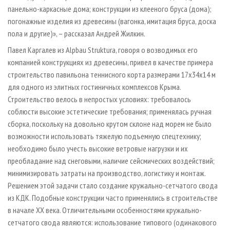
панельно-каркасные дома; конструкции из клееного бруса (дома);
погонажные изделия из древесины (вагонка, имитация бруса, доска
пола и другие)», – рассказал Андрей Жилкин.
Павел Каргалев из Alpbau Struktura, говоря о возводимых его
компанией конструкциях из древесины, привел в качестве примера
строительство павильона теннисного корта размерами 17х34х14 м
для одного из элитных гостиничных комплексов Крыма.
Строительство велось в непростых условиях: требовалось
соблюсти высокие эстетические требования; применялась ручная
сборка, поскольку на довольно крутом склоне над морем не было
возможности использовать тяжелую подъемную спецтехнику;
необходимо было учесть высокие ветровые нагрузки и их
преобладание над снеговыми, наличие сейсмических воздействий;
минимизировать затраты на производство, логистику и монтаж.
Решением этой задачи стало создание кружально-сетчатого свода
из КДК. Подобные конструкции часто применялись в строительстве
в начале XX века. Отличительными особенностями кружально-
сетчатого свода являются: использование типового (одинакового