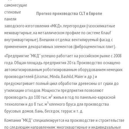
самонесущие
стеновые
Прогноз производства CLT в Европе
панели
заводского изготовления «МКД», перегородки (газосиликатные
межквартирные, на металлическом профиле по системе Knauf
внутриквартирные). Внешняя отделка: вентилируемый фасад с
применением декоративных элементов (фиброцементных плит).
«Предприятие “МКД” успешно работает на российском рынке с 2008
года. Общая площадь предприятия 20 га. Производство оснащено
автоматизированным роботизированным оборудованием немецких
производителей (Lissmac, Minda, Bashild, Maier и др.) и
предусматривает полный цикл обработки древесины от сушки до
утилизации отходов. Мощности предприятия позволяют
2
производить до 100 тыс. м
жилья в год по панельно-каркасной
3
технологии и до 8 тыс. м
клееного бруса для производства
брусовых домов, бань, беседок, террас и т. д.
Компания “МКД” специализируется на производстве и строительстве
по следующим направлениям: многоквартирные и индивидуальные