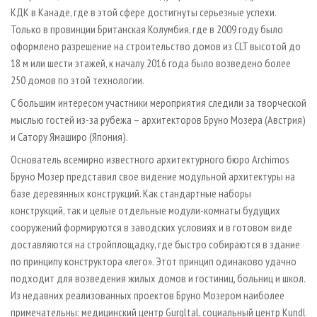
KДК в Канаде, где в этой сфере достигнуты серьезные успехи.
Только в провинции Британская Колумбия, где в 2009 году было
оформлено разрешение на строительство домов из CLT высотой до
18 м или шести этажей, к началу 2016 года было возведено более
250 домов по этой технологии.
С большим интересом участники мероприятия следили за творческой
мыслью гостей из-за рубежа – архитекторов Бруно Мозера (Австрия)
и Сатору Ямаширо (Япония).
Основатель всемирно известного архитектурного бюро Archimos
Бруно Мозер представил свое видение модульной архитектуры на
базе деревянных конструкций. Как стандартные наборы
конструкций, так и целые отдельные модули-комнаты будущих
сооружений формируются в заводских условиях и в готовом виде
доставляются на стройплощадку, где быстро собираются в здание
по принципу конструктора «лего». Этот принцип одинаково удачно
подходит для возведения жилых домов и гостиниц, больниц и школ.
Из недавних реализованных проектов Бруно Мозером наиболее
примечательны: медицинский центр Gurgltal, социальный центр Kundl