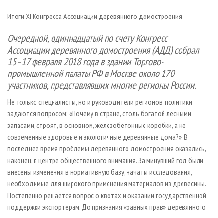
СУШКА ДРЕВЕСИНЫ
ПЕРСОНЫ
КОНТАКТЫ
РЕКЛАМА
Итоги XI Конгресса Ассоциации деревянного домостроения
ПРОИЗВОДСТВО ДРЕВЕСНЫХ ПЛИТ
МОБИЛЬНЫЕ ВЫСТАВКИ
РЕКЛАМА НА САЙТЕ
Очередной, одиннадцатый по счету Конгресс
ДЕРЕВЯННОЕ ДОМОСТРОЕНИЕ
ОФИЦИАЛЬНЫЕ ДЕЛЕГАЦИИ
Ассоциации деревянного домостроения (АДД) собрал
ПРОИЗВОДСТВО МЕБЕЛИ
ПРИОРИТЕТНЫЕ ИНВЕСТПРОЕКТЫ
15–17 февраля 2018 года в здании Торгово-
БИОЭНЕРГЕТИКА
RUSSIAN FORESTRY REVIEW
промышленной палаты РФ в Москве около 170
участников, представлявших многие регионы России.
ЦБП
ГАЗЕТА ЛЕСПРОМФОРУМ
Не только специалисты, но и руководители регионов, политики
ИНСТРУМЕНТ И МАТЕРИАЛЫ
БИБЛИОТЕКА СПЕЦИАЛИСТА
задаются вопросом: «Почему в стране, столь богатой лесными
запасами, строят, в основном, железобетонные коробки, а не
современные здоровые и экологичные деревянные дома?». В
последнее время проблемы деревянного домостроения оказались,
наконец, в центре общественного внимания. За минувший год были
внесены изменения в нормативную базу, начаты исследования,
необходимые для широкого применения материалов из древесины.
Постепенно решается вопрос о квотах и оказании государственной
поддержки экспортерам. До признания «равных прав» деревянного