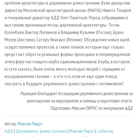
проблем архитектуры в деревянном домостроении. Вели дискуссию
директор Московской архитектурной школы (МАРШ) Никита Токарев
и генеральный директор АДД Олег Панитков. Перед собравшимися
выступили признанные мэтры деревянной архитектуры: Тотан
Кузенбаев, Виктор Логвинов и Владимир Кузьмин (Россия), Бруно
Мозер (Австрия), Сатору Ямасиро (Япония). Обсуждение новых идей,
осуществляемых проектов, а также планов, которым еще только
предстоит обрести реальные формы, проходило в непринужденной
атмосфере настоящего клуба единомышленников. Клуба, в котором,
кстати сказать, было очень много молодых людей с горящими от
воодушевления глазами – а что это, если не еще один повод
смотреть в будущее деревянного домостроения с оптимизмом?
Редакция благодарит Ассоциацию деревянного домостроения за
приглашение на мероприятие и помощь в подготовке отчета.
Подготовил Максим ПИРУС по материалам АДД
Автор:
Максим Пирус
АДД
|
Деревянное домостроение
|
Максим Пирус
|
События,