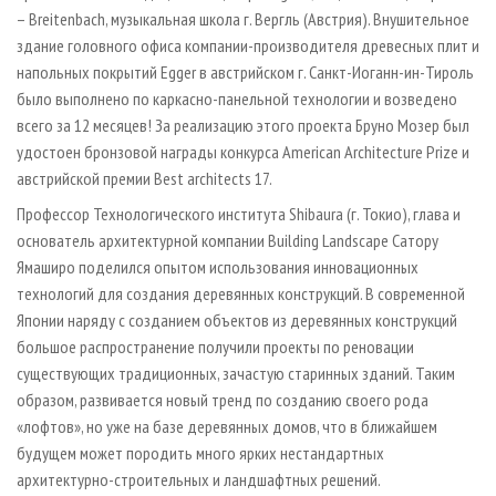
– Breitenbach, музыкальная школа г. Вергль (Австрия). Внушительное
здание головного офиса компании-производителя древесных плит и
напольных покрытий Egger в австрийском г. Санкт-Иоганн-ин-Тироль
было выполнено по каркасно-панельной технологии и возведено
всего за 12 месяцев! За реализацию этого проекта Бруно Мозер был
удостоен бронзовой награды конкурса American Architecture Prize и
австрийской премии Best architects 17.
Профессор Технологического института Shibaura (г. Токио), глава и
основатель архитектурной компании Building Landscape Сатору
Ямаширо поделился опытом использования инновационных
технологий для создания деревянных конструкций. В современной
Японии наряду с созданием объектов из деревянных конструкций
большое распространение получили проекты по реновации
существующих традиционных, зачастую старинных зданий. Таким
образом, развивается новый тренд по созданию своего рода
«лофтов», но уже на базе деревянных домов, что в ближайшем
будущем может породить много ярких нестандартных
архитектурно-строительных и ландшафтных решений.