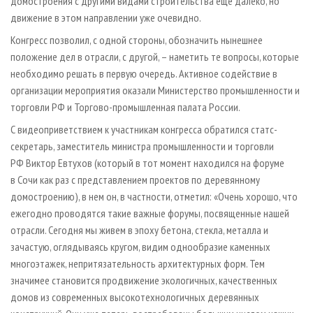
домостроения с другими видами строительства еще далеко, но
движение в этом направлении уже очевидно.
Конгресс позволил, с одной стороны, обозначить нынешнее
положение дел в отрасли, с другой, – наметить те вопросы, которые
необходимо решать в первую очередь. Активное содействие в
организации мероприятия оказали Министерство промышленности и
торговли РФ и Торгово-промышленная палата России.
С видеоприветствием к участникам конгресса обратился статс-
секретарь, заместитель министра промышленности и торговли
РФ Виктор Евтухов (который в тот момент находился на форуме
в Сочи как раз с представлением проектов по деревянному
домостроению), в нем он, в частности, отметил: «Очень хорошо, что
ежегодно проводятся такие важные форумы, посвященные нашей
отрасли. Сегодня мы живем в эпоху бетона, стекла, металла и
зачастую, оглядываясь кругом, видим однообразие каменных
многоэтажек, непритязательность архитектурных форм. Тем
значимее становится продвижение экологичных, качественных
домов из современных высокотехнологичных деревянных