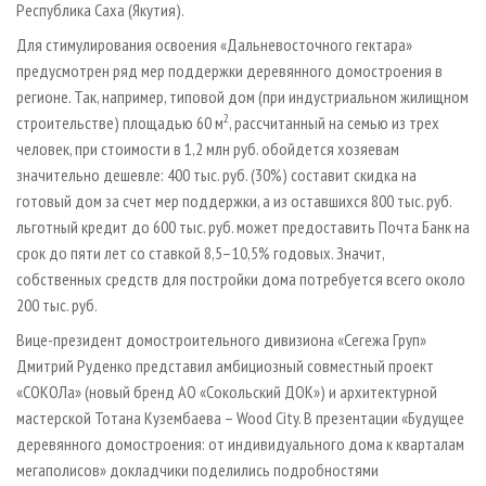
Республика Саха (Якутия).
Для стимулирования освоения «Дальневосточного гектара»
предусмотрен ряд мер поддержки деревянного домостроения в
регионе. Так, например, типовой дом (при индустриальном жилищном
2
строительстве) площадью 60 м
, рассчитанный на семью из трех
человек, при стоимости в 1,2 млн руб. обойдется хозяевам
значительно дешевле: 400 тыс. руб. (30%) составит скидка на
готовый дом за счет мер поддержки, а из оставшихся 800 тыс. руб.
льготный кредит до 600 тыс. руб. может предоставить Почта Банк на
срок до пяти лет со ставкой 8,5–10,5% годовых. Значит,
собственных средств для постройки дома потребуется всего около
200 тыс. руб.
Вице-президент домостроительного дивизиона «Сегежа Груп»
Дмитрий Руденко представил амбициозный совместный проект
«СОКОЛа» (новый бренд АО «Сокольский ДОК») и архитектурной
мастерской Тотана Кузембаева – Wood City. В презентации «Будущее
деревянного домостроения: от индивидуального дома к кварталам
мегаполисов» докладчики поделились подробностями