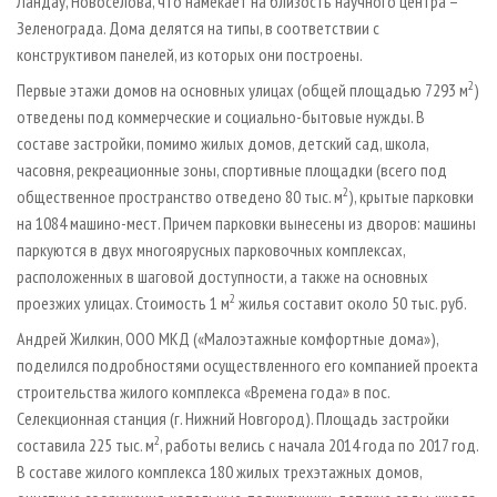
Ландау, Новоселова, что намекает на близость научного центра –
Зеленограда. Дома делятся на типы, в соответствии с
конструктивом панелей, из которых они построены.
2
Первые этажи домов на основных улицах (общей площадью 7293 м
)
отведены под коммерческие и социально-бытовые нужды. В
составе застройки, помимо жилых домов, детский сад, школа,
часовня, рекреационные зоны, спортивные площадки (всего под
2
общественное пространство отведено 80 тыс. м
), крытые парковки
на 1084 машино-мест. Причем парковки вынесены из дворов: машины
паркуются в двух многоярусных парковочных комплексах,
расположенных в шаговой доступности, а также на основных
2
проезжих улицах. Стоимость 1 м
жилья составит около 50 тыс. руб.
Андрей Жилкин, ООО МКД («Малоэтажные комфортные дома»),
поделился подробностями осуществленного его компанией проекта
строительства жилого комплекса «Времена года» в пос.
Селекционная станция (г. Нижний Новгород). Площадь застройки
2
составила 225 тыс. м
, работы велись с начала 2014 года по 2017 год.
В составе жилого комплекса 180 жилых трехэтажных домов,