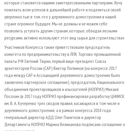
которые становятся нашими заинтересованными партнерами. Хочу
пожелать всем успехов в дальнейшей работе и поделиться своей
уверенностью в том, что у деревянного домостроения в нашей
стране огромное будущее. Мы не должны и не можем себе
позволить уступать другим странам, которые, обладая лесными
ресурсами, активно используют этот вид сырья для строительства».
Участников Конгресса также приветствовали председатель
комитета по предпринимательству в ЛПК Торгово-промышленной
палаты РФ Евгений Тюрин, первый вице-президент Союза
архитекторов России (САР) Виктор Логвинов (на конгрессе 2017
года между САР и Ассоциацией деревянного домостроения было
заключено партнерское соглашение), председатель Национального
объединения проектировщиков и изыскателей (НОПРИЗ) Михаил
Посохин (в 2017 году НОПРИЗ профинансировал разработку ЦНИИСК
им. В. А. Кучеренко трех сводов правил, касающихся в том числе и
деревянного домостроения; а в рамках конгресса 2018 года
генеральный директор АДД Олег Панитков и директор
Департамента НОПРИЗ Марина Великанова подписали соглашение о