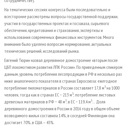
сотрудничестве).
На тематических сессиях конгресса были последовательно и
всесторонне рассмотрены вопросы государственной поддержки,
участия в государственных проектах и госзаказа, сырьевого
обеспечения, кредитования и страхования, экспертизы и
использования современных финансовых инструментов. Много
внимания было уделено вопросам нормирования, актуальных
технических решений, исследований рынка.
Евгений Тюрин назвал деревянное домостроение «вторым после
ЦБП локомотивом развития ЛПК России». По приведенным спикером
данным, уровень потребления лесопродукции в РФ в несколько раз
ниже аналогичного показателя в странах Евросоюза: ежегодное
3
потребление пиломатериалов в России составляет 17,8 м
на 1000
3
человек, тогда как в странах ЕС − 213 м
; потребление листовых
3
3
древесных материалов в РФ − 48 м
, в ЕС − 119,4 м
… Доля
деревянного домостроения в России в 2016 году в общем объеме
возводимого жилья составила 14%, в соседней Финляндии она
достигает 70%, в США – 45%.