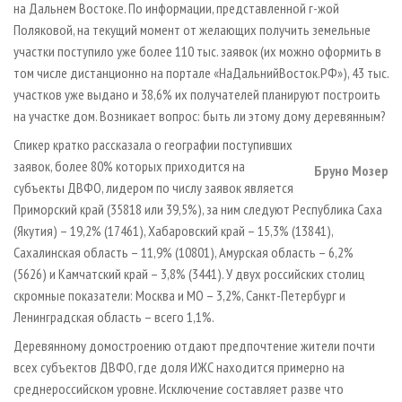
на Дальнем Востоке. По информации, представленной г-жой
Поляковой, на текущий момент от желающих получить земельные
участки поступило уже более 110 тыс. заявок (их можно оформить в
том числе дистанционно на портале «НаДальнийВосток.РФ»), 43 тыс.
участков уже выдано и 38,6% их получателей планируют построить
на участке дом. Возникает вопрос: быть ли этому дому деревянным?
Спикер кратко рассказала о географии поступивших
заявок, более 80% которых приходится на
Бруно Мозер
субъекты ДВФО, лидером по числу заявок является
Приморский край (35818 или 39,5%), за ним следуют Республика Саха
(Якутия) – 19,2% (17461), Хабаровский край – 15,3% (13841),
Сахалинская область – 11,9% (10801), Амурская область – 6,2%
(5626) и Камчатский край – 3,8% (3441). У двух российских столиц
скромные показатели: Москва и МО – 3,2%, Санкт-Петербург и
Ленинградская область – всего 1,1%.
Деревянному домостроению отдают предпочтение жители почти
всех субъектов ДВФО, где доля ИЖС находится примерно на
среднероссийском уровне. Исключение составляет разве что