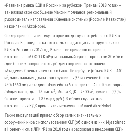
«Развитие рынка КДК в России и за рубежом. Тренды 2018 года» –
так назвал свое сообщение Максим Молчанов, региональный
руководитель направления «Клеевые системы» (Россия и Казахстан)
из компании AkzoNobel.
Спикер привел статистику по производству и потреблению КДК в
России и Европе, рассказал о самых выдающихся сооружениях из
КДК в России за 2017 год. В качестве примеров он привел
изготовленный ООО СК «Русь» овальный купол с пролетом 80 и 56 м
(две балки + опорное кольцо) для спортивного комплекса
«Академия боевых искусств» в Санкт Петербурге (объем КДК – 440
3
м
, максимальная длина конструкции – 29,3 м, сечение балок
280х1560 мм) и стадион «Енисей» на 5 тыс. зрителей в г. Красноярске
2
3
(общая площадь – 28 тыс. м
, объем КДК – 2500 м
, пролет – 99,9 м,
бюджет проекта – 2,87 млрд руб.). В обоих случаях для
изготовления КДК применялся меламиновый клей AkzoNobel.
Также выступавший привел обзор самых значительных
сооружений мира с использованием CLT (об одном из них, Mjøstårnet
в Норвегии, см. в ЛПИ №1 за 2018 год) и рассказал о внедрении CLT и