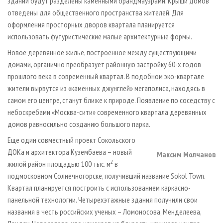
зданий будут разделены каменными брандмауэрами. Крыши домов
отведены для общественного пространства жителей. Для
оформления просторных дворов квартала планируется
использовать футуристические малые архитектурные формы.
Новое деревянное жилье, построенное между существующими
домами, органично преобразует районную застройку 60-х годов
прошлого века в современный квартал. В подобном эко-квартале
жители вырвутся из «каменных джунглей» мегаполиса, находясь в
самом его центре, станут ближе к природе. Появление по соседству с
небоскребами «Москва-сити» современного квартала деревянных
домов равносильно созданию большого парка.
Еще один совместный проект Сокольского
ДОКа и архитектора Кузембаева – новый
Максим Молчанов
2
жилой район площадью 100 тыс. м
в
подмосковном Солнечногорске, получивший название Sokol Town.
Квартал планируется построить с использованием каркасно-
панельной технологии. Четырехэтажные здания получили свои
названия в честь российских ученых – Ломоносова, Менделеева,