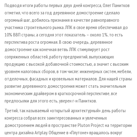
Подводя итоги работы первых двух дней конгресса, Олег Панитков
отметил, что всего за год деревянное домостроение сделало
огромный шаг, добилось признания в качестве равноправного
участника строительного рынка. ЛПК в свое время обеспечивал до
10% ВВП страны, а сегодня этот показатель – около 1%, то есть
перспектива роста огромная. В свою очередь, деревянное
домостроение как конечная ветвь ЛПК стимулирует рост
сопряженных областей, работу предприятий, выпускающих
продукцию с высокой добавочной стоимостью, а значит с высоким
уровнем налоговых сборов, в том числе: инженерных систем, мебели,
отделочных, фасадных и кровельных материалов. Для нашей страны
развитие деревянного домостроения может стать значительным
экономическим драйвером в краткосрочной перспективе, все
предпосылки для этого есть, уверен г-н Панитков.
Третий, так называемый «открытый архитектурный» день работы
конгресса собрал всех заинтересованных и увлеченных
домостроением людей в пространстве Pluton Project на территории
центра дизайна Artplay. Общение в «Плутоне» вращалось вокруг