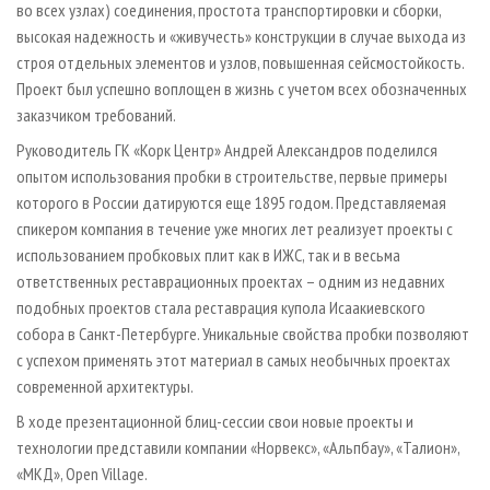
во всех узлах) соединения, простота транспортировки и сборки,
высокая надежность и «живучесть» конструкции в случае выхода из
строя отдельных элементов и узлов, повышенная сейсмостойкость.
Проект был успешно воплощен в жизнь с учетом всех обозначенных
заказчиком требований.
Руководитель ГК «Корк Центр» Андрей Александров поделился
опытом использования пробки в строительстве, первые примеры
которого в России датируются еще 1895 годом. Представляемая
спикером компания в течение уже многих лет реализует проекты с
использованием пробковых плит как в ИЖС, так и в весьма
ответственных реставрационных проектах – одним из недавних
подобных проектов стала реставрация купола Исаакиевского
собора в Санкт-Петербурге. Уникальные свойства пробки позволяют
с успехом применять этот материал в самых необычных проектах
современной архитектуры.
В ходе презентационной блиц-сессии свои новые проекты и
технологии представили компании «Норвекс», «Альпбау», «Талион»,
«МКД», Open Village.