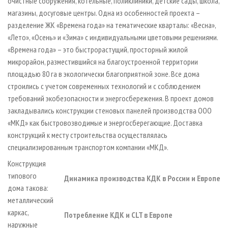
очистные сооружения, котельные, поликлиники, детские сады, школа,
магазины, досуговые центры. Одна из особенностей проекта –
разделение ЖК «Времена года» на тематические кварталы: «Весна»,
«Лето», «Осень» и «Зима» с индивидуальными цветовыми решениями.
«Времена года» – это быстрорастущий, просторный жилой
микрорайон, разместившийся на благоустроенной территории
площадью 80 га в экологически благоприятной зоне. Все дома
строились с учетом современных технологий и с соблюдением
требований экобезопасности и энергосбережения. В проект домов
закладывались конструкции стеновых панелей производства ООО
«МКД» как быстровозводимые и энергосберегающие. Доставка
конструкций к месту строительства осуществлялась
специализированным транспортом компании «МКД».
Конструкция
типового
Динамика производства КДК в России и Европе
дома такова:
металлический
каркас,
Потребление КДК и CLT в Европе
наружные