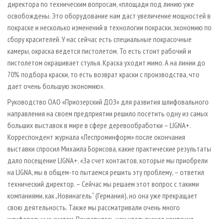
директора по техническим вопросам, «площади под линию уже
освобождены. Это оборудование нам даст увеличение мощностей в
покраске и несколько изменений в технологии покраски, экономию по
сбору красителей. У нас сейчас есть специальные покрасочные
камеры, окраска ведется пистолетом. То есть стоит рабочий и
пистолетом окрашивает стулья. Краска уходит мимо. А на линии до
70% подбора краски, то есть возврат краски с производства, что
дает очень большую экономию».
Руководство ОАО «Приозерский ДОЗ» для развития шлифовального
направления на своем предприятии решило посетить одну из самых
больших выставок в мире в сфере деревообработки – LIGNA+.
Корреспондент журнала «Леспроминформ» после окончания
выставки спросил Михаила Борисова, какие практические результаты
дало посещение LIGNA+. «За счет контактов, которые мы приобрели
на LIGNA, мы в общем-то пытаемся решить эту проблему, – ответил
технический директор. – Сейчас мы решаем этот вопрос с такими
компаниями, как „Новинагель“ (Германия), но она уже прекращает
свою деятельность. Также мы рассматривали очень много