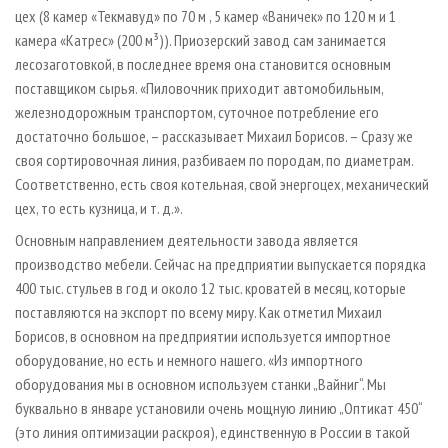
цех (8 камер «Текмавуд» по 70 м , 5 камер «Ваничек» по 120 м и 1
камера «Катрес» (200 м³)). Приозерский завод сам занимается
лесозаготовкой, в последнее время она становится основным
поставщиком сырья. «Пиловочник приходит автомобильным,
железнодорожным транспортом, суточное потребление его
достаточно большое, – рассказывает Михаил Борисов. – Сразу же
своя сортировочная линия, разбиваем по породам, по диаметрам.
Соответственно, есть своя котельная, свой энергоцех, механический
цех, то есть кузница, и т. д.».
Основным направлением деятельности завода является
производство мебели. Сейчас на предприятии выпускается порядка
400 тыс. стульев в год и около 12 тыс. кроватей в месяц, которые
поставляются на экспорт по всему миру. Как отметил Михаил
Борисов, в основном на предприятии используется импортное
оборудование, но есть и немного нашего. «Из импортного
оборудования мы в основном используем станки „Вайниг“. Мы
буквально в январе установили очень мощную линию „Оптикат 450“
(это линия оптимизации раскроя), единственную в России в такой