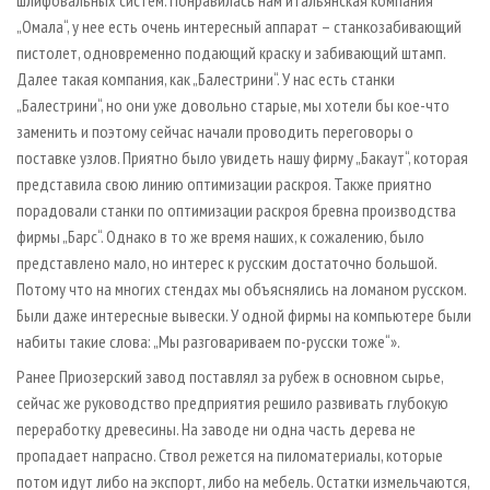
шлифовальных систем. Понравилась нам итальянская компания
„Омала“, у нее есть очень интересный аппарат – станкозабивающий
пистолет, одновременно подающий краску и забивающий штамп.
Далее такая компания, как „Балестрини“. У нас есть станки
„Балестрини“, но они уже довольно старые, мы хотели бы кое-что
заменить и поэтому сейчас начали проводить переговоры о
поставке узлов. Приятно было увидеть нашу фирму „Бакаут“, которая
представила свою линию оптимизации раскроя. Также приятно
порадовали станки по оптимизации раскроя бревна производства
фирмы „Барс“. Однако в то же время наших, к сожалению, было
представлено мало, но интерес к русским достаточно большой.
Потому что на многих стендах мы объяснялись на ломаном русском.
Были даже интересные вывески. У одной фирмы на компьютере были
набиты такие слова: „Мы разговариваем по-русски тоже“».
Ранее Приозерский завод поставлял за рубеж в основном сырье,
сейчас же руководство предприятия решило развивать глубокую
переработку древесины. На заводе ни одна часть дерева не
пропадает напрасно. Ствол режется на пиломатериалы, которые
потом идут либо на экспорт, либо на мебель. Остатки измельчаются,