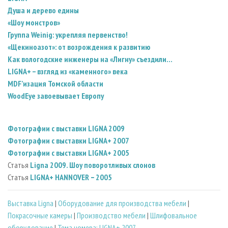
Душа и дерево едины
«Шоу монстров»
Группа Weinig: укрепляя первенство!
«Щекиноазот»: от возрождения к развитию
Как вологодские инженеры на «Лигну» съездили…
LIGNA+ – взгляд из «каменного» века
MDF’изация Томской области
WoodEye завоевывает Европу
Фотографии с выставки LIGNA 2009
Фотографии с выставки LIGNA+ 2007
Фотографии с выставки LIGNA+ 2005
Статья
Ligna 2009. Шоу поворотливых слонов
Статья
LIGNA+ HANNOVER − 2005
Выставка Ligna
|
Оборудование для производства мебели
|
Покрасочные камеры
|
Производство мебели
|
Шлифовальное
оборудование
|
Тема номера: LIGNA+ 2007