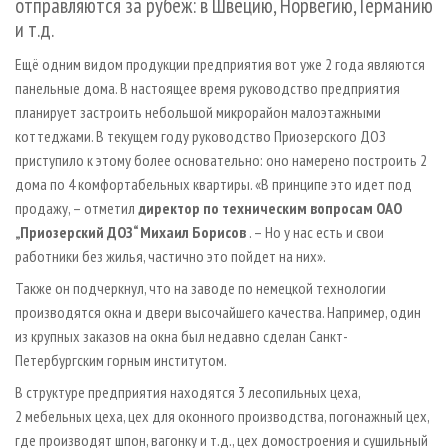
отправляются за рубеж: в Швецию, Норвегию, Германию
и т.д.
Ещё одним видом продукции предприятия вот уже 2 года являются
панельные дома. В настоящее время руководство предприятия
планирует застроить небольшой микрорайон малоэтажными
коттеджами. В текущем году руководство Приозерского ДОЗ
приступило к этому более основательно: оно намерено построить 2
дома по 4 комфортабельных квартиры. «В принципе это идет под
продажу, – отметил
директор по техническим вопросам ОАО
„Приозерский ДОЗ“ Михаил Борисов
. – Но у нас есть и свои
работники без жилья, частично это пойдет на них».
Также он подчеркнул, что на заводе по немецкой технологии
производятся окна и двери высочайшего качества. Например, один
из крупных заказов на окна был недавно сделан Санкт-
Петербургским горным институтом.
В структуре предприятия находятся 3 лесопильных цеха,
2 мебельных цеха, цех для оконного производства, погонажный цех,
где производят шпон, вагонку и т.д., цех домостроения и сушильный