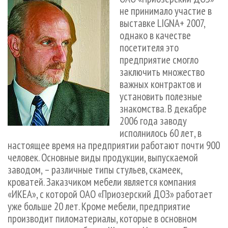
СУШКА ДРЕВЕСИНЫ
ПЕРСОНЫ
КОНТАКТЫ
РЕКЛАМА
не принимало участие в
выставке LIGNA+ 2007,
ПРОИЗВОДСТВО ДРЕВЕСНЫХ ПЛИТ
МОБИЛЬНЫЕ ВЫСТАВКИ
РЕКЛАМА НА САЙТЕ
однако в качестве
ДЕРЕВЯННОЕ ДОМОСТРОЕНИЕ
ОФИЦИАЛЬНЫЕ ДЕЛЕГАЦИИ
посетителя это
ПРОИЗВОДСТВО МЕБЕЛИ
ПРИОРИТЕТНЫЕ ИНВЕСТПРОЕКТЫ
предприятие смогло
заключить множество
БИОЭНЕРГЕТИКА
RUSSIAN FORESTRY REVIEW
важных контрактов и
ЦБП
ГАЗЕТА ЛЕСПРОМФОРУМ
установить полезные
знакомства. В декабре
ИНСТРУМЕНТ И МАТЕРИАЛЫ
БИБЛИОТЕКА СПЕЦИАЛИСТА
2006 года заводу
исполнилось 60 лет, в
настоящее время на предприятии работают почти 900
человек. Основные виды продукции, выпускаемой
заводом, – различные типы стульев, скамеек,
кроватей. Заказчиком мебели является компания
«ИКЕА», с которой ОАО «Приозерский ДОЗ» работает
уже больше 20 лет. Кроме мебели, предприятие
производит пиломатериалы, которые в основном