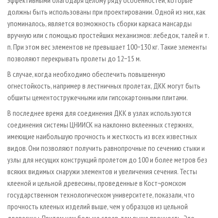
эффективными благодаря целому ряду особенностей, которые
должны быть использованы при проектировании. Одной из них, как
упоминалось, является возможность сборки каркаса мансарды
вручную или с помощью простейших механизмов: лебедок, талей и т.
п. При этом вес элементов не превышает 100−130 кг. Такие элементы
позволяют перекрывать пролеты до 12−15 м.
В случае, когда необходимо обеспечить повышенную
огнестойкость, например в лестничных пролетах, ДКК могут быть
обшиты цементостружечными или гипсокартонными плитами.
В последнее время для соединения ДКК в узлах используются
соединения системы ЦНИИСК на наклонно вклеенных стержнях,
имеющие наибольшую прочность и жесткость из всех известных
видов. Они позволяют получить равнопрочные по сечению стыки и
узлы для несущих конструкций пролетом до 100 и более метров без
всяких видимых снаружи элементов и увеличения сечения. Тесты
клееной и цельной древесины, проведенные в Кост¬ромском
государственном технологическом университете, показали, что
прочность клееных изделий выше, чем у образцов из цельной