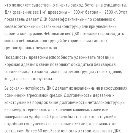
что позволяет существенно снизить расход бетона на фундаменты.
Для сравнения: вес 1 м³ древесины – ~500 кг, бетона – ~2500 кг. Этот
показатель делает ДКК более эффективными по сравнению с
железобетонными и стальными конструкциями при увеличении
пролета конструкции. Небольшой вес ДКК позволяет производить
монтаж небольших конструкций без применения тяжелых
грузоподъемных механизмов.
Гвоздимость древесины (способность удерживать гвозди) и
хорошая адгезия к клеям позволяют обходиться без сварки в
соединениях, что важно также при реконструкции старых зданий,
когда сварка недопустима.
Высокая химстойкость ДКК делает их незаменимыми в сооружениях
с химически агрессивной средой. Долговечность деревянных
конструкций на порядок выше долговечности металлоконструкций,
например, в терминалах для хранения калийных солей или
минеральных удобрений. Срок службы стальных конструкций в
подобных сооружениях не превышает 5−7 лет, деревянных же
составляет более 60 лет. Бессезонность в строительстве из ДКК