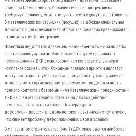
железобетонные. Скорость обугливания древесины составляет
примерно 0,7 мм в минуту. Увеличив сечение конструкции на
требуемую величину, можно получить необходимую огнестойкость.
В металлических конструкциях (несущих) неизбежна специальная
дорогостоящая огнезащитная обработка, зачастую превышающая
стоимость самой конструкции.
Известный недостаток древесины – загниваемость – можно легко
свести к минимуму или вообще исключить путем правильного
проектирования ДКК с использованием конструктивных мер в
комплексе с химзащитой. Основным правилом при этом является
доступность конструкций к визуальному осмотру, конструкции не
должны иметь глухих непроветриваемых зон, не должны иметь
прямого контакта с бетонными или металлическими поверхностями.
ДКК не следует оставлять открытыми для воздействия
атмосферных осадков и солнца. Температурные
деформации древесины вдоль волокон практически отсутствуют,
что снимает проблему деформационных швов в зданиях.
В мансардном строительстве (рис. 1) ДКК оказываются наиболее