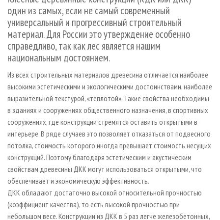
СУШКА ДРЕВЕСИНЫ
ПЕРСОНЫ
КОНТАКТЫ
РЕКЛАМА
один из самых, если не самый современный
универсальный и прогрессивный строительный
ПРОИЗВОДСТВО ДРЕВЕСНЫХ ПЛИТ
МОБИЛЬНЫЕ ВЫСТАВКИ
РЕКЛАМА НА САЙТЕ
материал. Для России это утверждение особенно
ДЕРЕВЯННОЕ ДОМОСТРОЕНИЕ
ОФИЦИАЛЬНЫЕ ДЕЛЕГАЦИИ
справедливо, так как лес является нашим
ПРОИЗВОДСТВО МЕБЕЛИ
ПРИОРИТЕТНЫЕ ИНВЕСТПРОЕКТЫ
национальным достоянием.
БИОЭНЕРГЕТИКА
RUSSIAN FORESTRY REVIEW
Из всех строительных материалов древесина отличается наиболее
высокими эстетическими и экологическими достоинствами, наиболее
ЦБП
ГАЗЕТА ЛЕСПРОМФОРУМ
выразительной текстурой, «теплотой». Такие свойства необходимы
ИНСТРУМЕНТ И МАТЕРИАЛЫ
БИБЛИОТЕКА СПЕЦИАЛИСТА
в зданиях и сооружениях общественного назначения, в спортивных
сооружениях, где конструкции стремятся оставить открытыми в
интерьере. В ряде случаев это позволяет отказаться от подвесного
потолка, стоимость которого иногда превышает стоимость несущих
конструкций. Поэтому благодаря эстетическим и акустическим
свойствам древесины ДКК могут использоваться открытыми, что
обеспечивает и экономическую эффективность.
ДКК обладают достаточно высокой относительной прочностью
(коэффициент качества), то есть высокой прочностью при
небольшом весе. Конструкции из ДКК в 5 раз легче железобетонных,