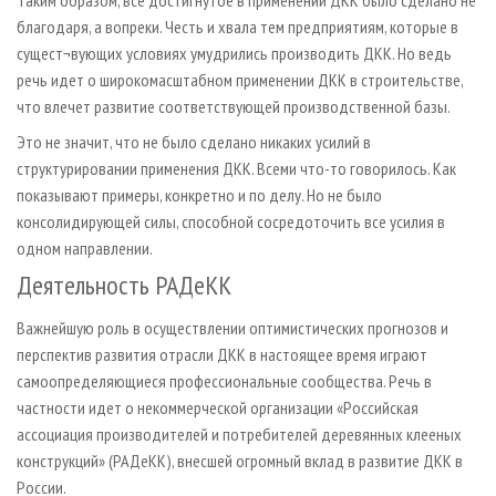
Таким образом, все достигнутое в применении ДКК было сделано не
благодаря, а вопреки. Честь и хвала тем предприятиям, которые в
сущест¬вующих условиях умудрились производить ДКК. Но ведь
речь идет о широкомасштабном применении ДКК в строительстве,
что влечет развитие соответствующей производственной базы.
Это не значит, что не было сделано никаких усилий в
структурировании применения ДКК. Всеми что-то говорилось. Как
показывают примеры, конкретно и по делу. Но не было
консолидирующей силы, способной сосредоточить все усилия в
одном направлении.
Деятельность РАДеКК
Важнейшую роль в осуществлении оптимистических прогнозов и
перспектив развития отрасли ДКК в настоящее время играют
самоопределяющиеся профессиональные сообщества. Речь в
частности идет о некоммерческой организации «Российская
ассоциация производителей и потребителей деревянных клееных
конструкций» (РАДеКК), внесшей огромный вклад в развитие ДКК в
России.