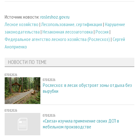
Источник новости:
rosleshoz.gov.ru
Лесное хозяйство
|
Лесопользование, сертификация
|
Нарушение
законодательства
|
Незаконная лесозаготовка
|
Россия
|
Федеральное агентство лесного хозяйства (Рослесхоз)
|
Сергей
Аноприенко
НОВОСТИ ПО ТЕМЕ
07.08.2026
07.08.2026
Рослесхоз: в лесах обустроят зоны отдыха без
вырубки
07.08.2026
07.08.2026
«Свеза» изучила применение своих ДСП в
мебельном производстве