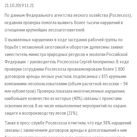
СУШКА ДРЕВЕСИНЫ
ПЕРСОНЫ
КОНТАКТЫ
РЕКЛАМА
21.10.2019 11:21
ПРОИЗВОДСТВО ДРЕВЕСНЫХ ПЛИТ
МОБИЛЬНЫЕ ВЫСТАВКИ
По данным Федерального агентства лесного хозяйства (Рослесхоз),
РЕКЛАМА НА САЙТЕ
недавняя проверка помогла выявить более тысячи нарушений в
ДЕРЕВЯННОЕ ДОМОСТРОЕНИЕ
ОФИЦИАЛЬНЫЕ ДЕЛЕГАЦИИ
отношении крупнейших лесозаготовителей.
ПРОИЗВОДСТВО МЕБЕЛИ
ПРИОРИТЕТНЫЕ ИНВЕСТПРОЕКТЫ
О выявленных нарушениях в ходе заседания рабочей группы по
БИОЭНЕРГЕТИКА
RUSSIAN FORESTRY REVIEW
борьбе с незаконной заготовкой и оборотом древесины заявил
заместитель министра природных ресурсов и экологии Российской
ЦБП
ГАЗЕТА ЛЕСПРОМФОРУМ
Федерации – руководитель Рослесхоза Сергей Аноприенко. В ходе
ИНСТРУМЕНТ И МАТЕРИАЛЫ
БИБЛИОТЕКА СПЕЦИАЛИСТА
проверки сотрудники Рослесхоза проанализировали более 1 800
договоров аренды лесных участков, подписанных с 835 крупными
компаниями-лесопользователями (объем расчетной лесосеки – 94
млн кубометров). Проверка показала многочисленные нарушения,
наибольшее количество из которых (40%) связаны с проектами
освоения лесов. В их числе невыполнение мероприятий по охране,
защите и воспроизводству лесов (21%).
Также в пресс-службе Рослесхоза отметили, что еще 38% нарушений
связаны с заключением договоров аренды и допсоглашений к ним