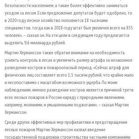
безопасности населением, а также более эффективно заниматься
уходом за лесом. Если предложение депутатов будет одобрено, то
в 2020 году лесное хозяйство пополнится 18 тысячами
специалистов, тогда как в 2018 году штат был увеличен всего на 855
человек», – сказал он. На эти цели в следующем году предлагается
выделить 9,6 миллиарда рублей.
Мартин Херманссон также обратил внимание на необходимость
усилить контроль в лесах и увеличить размер штрафа за незаконное
разведение костров в пожароопасный период. «Сейчас штраф для
физических лиц составляет всего 1,5 тысячи рублей, что крайне мало
и несопоставимо с масштабом возможного ущерба. По моим
наблюдениям, именно разведение костров является причиной трети
всех лесных пожаров в России наряду с природными явлениями,
например, молниями, и умышленными поджогами», – сказал Мартин
Херманссон.
Среди других эффективных мер профилактики и предотвращения
лесных пожаров Мартин Херманссон назвал введение
государственной поддержки строительства частными компаниями