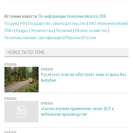
Источник новости:
По информации Новоенисейского ЛХК
Госдума РФ
|
Государство, законодательство
|
ЗАО «Новоенисейский
ЛХК»
|
Кадры
|
Лесничества
|
Лесничие
|
Лесное хозяйство
|
Лесопользование, сертификация
|
Персоны
|
Россия
НОВОСТИ ПО ТЕМЕ
07.08.2026
07.08.2026
Рослесхоз: в лесах обустроят зоны отдыха без
вырубки
07.08.2026
07.08.2026
«Свеза» изучила применение своих ДСП в
мебельном производстве
07.08.2026