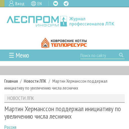
Вход
EN
☰ Меню
ГЛАВНАЯ
РУБРИКИ И ТЕМЫ
Главная
Новости ЛПК
Мартин Херманссон поддержал
РУБРИКИ ЖУРНАЛА
НОВОСТИ
инициативу по увеличению числа лесничих
ЛЕСНОЕ ХОЗЯЙСТВО
КАЛЕНДАРЬ СОБЫТИЙ
ПРОЕКТЫ ЛПИ
НОВОСТИ ЛПК
ЛЕСОЗАГОТОВКА
НОВОСТИ ЛПК
АНАЛИТИКА
АРХИВ
Мартин Херманссон поддержал инициативу по
ЛЕСОПИЛЕНИЕ
НОВОСТИ ЖУРНАЛА
ПРЕДПРИЯТИЯ ЛПК
АРХИВ ЖУРНАЛОВ
увеличению числа лесничих
О ЖУРНАЛЕ
ДЕРЕВООБРАБОТКА
НОВОСТИ КОМПАНИЙ
ЛЕСНЫЕ РЕГИОНЫ РОССИИ
СТАТЬИ
ПОДПИСКА
РЕКЛАМОДАТЕЛЯМ
Россия