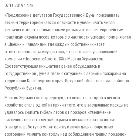
СУШКА ДРЕВЕСИНЫ
ПЕРСОНЫ
КОНТАКТЫ
РЕКЛАМА
07.11.2019 17:48
ПРОИЗВОДСТВО ДРЕВЕСНЫХ ПЛИТ
МОБИЛЬНЫЕ ВЫСТАВКИ
«Предложение депутатов Государственной Думы присваивать
РЕКЛАМА НА САЙТЕ
лесным территориям классы опасности и увеличивать число
ДЕРЕВЯННОЕ ДОМОСТРОЕНИЕ
ОФИЦИАЛЬНЫЕ ДЕЛЕГАЦИИ
лесничих в зонах с повышенными рисками отвечает европейским
ПРОИЗВОДСТВО МЕБЕЛИ
ПРИОРИТЕТНЫЕ ИНВЕСТПРОЕКТЫ
практикам охраны лесов, которые в частности успешно применяются
БИОЭНЕРГЕТИКА
в Швеции и Финляндии, где каждый собственник несет
RUSSIAN FORESTRY REVIEW
ответственность за имущество», – сказал глава управляющей
ЦБП
ГАЗЕТА ЛЕСПРОМФОРУМ
компании «Новоенисейского ЛХК» Мартин Херманссон.
ИНСТРУМЕНТ И МАТЕРИАЛЫ
БИБЛИОТЕКА СПЕЦИАЛИСТА
Соответствующая инициатива ранее обсуждалась в
Государственной Думе в связи с ситуацией с лесными пожарами на
территории Красноярского края, Иркутской области и ряда районов
Республики Бурятия.
Мартин Херманссон подчеркнул, что нехватка кадров в лесном
хозяйстве стала одной из причин того, что в засушливые месяцы не
удавалось снизить гибель лесов от пожаров. «Увеличение
численности штата лесной охраны в несколько раз позволит
отладить работу по мониторингу и ликвидации природных
возгораний, усилить контроль над соблюдением правил пожарной