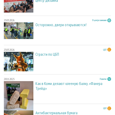
центр дизайна
23.03.2026
В центре внимания
Осторожно, двери открываются!
23.03.2026
ЦБП
Страсти по ЦБП
28.11.2025
Развитие
Как в Коми делают клееную балку. «Фанера
Трейд»
28.11.2025
ЦБП
Антибактериальная бумага