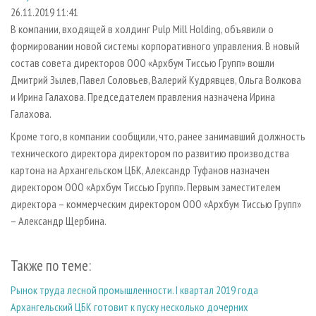
СУШКА ДРЕВЕСИНЫ
ПЕРСОНЫ
КОНТАКТЫ
РЕКЛАМА
26.11.2019 11:41
В компании, входящей в холдинг Pulp Mill Holding, объявили о
ПРОИЗВОДСТВО ДРЕВЕСНЫХ ПЛИТ
МОБИЛЬНЫЕ ВЫСТАВКИ
РЕКЛАМА НА САЙТЕ
формировании новой системы корпоративного управления. В новый
ДЕРЕВЯННОЕ ДОМОСТРОЕНИЕ
ОФИЦИАЛЬНЫЕ ДЕЛЕГАЦИИ
состав совета директоров ООО «Архбум Тиссью Групп» вошли
ПРОИЗВОДСТВО МЕБЕЛИ
Дмитрий Зылев, Павел Соловьев, Валерий Кудрявцев, Ольга Волкова
ПРИОРИТЕТНЫЕ ИНВЕСТПРОЕКТЫ
и Ирина Галахова. Председателем правления назначена Ирина
БИОЭНЕРГЕТИКА
RUSSIAN FORESTRY REVIEW
Галахова.
ЦБП
ГАЗЕТА ЛЕСПРОМФОРУМ
Кроме того, в компании сообщили, что, ранее занимавший должность
ИНСТРУМЕНТ И МАТЕРИАЛЫ
БИБЛИОТЕКА СПЕЦИАЛИСТА
технического директора директором по развитию производства
картона на Архангельском ЦБК, Александр Туфанов назначен
директором ООО «Архбум Тиссью Групп». Первым заместителем
директора – коммерческим директором ООО «Архбум Тиссью Групп»
– Александр Щербина.
Также по теме:
Рынок труда лесной промышленности. I квартал 2019 года
Архангельский ЦБК готовит к пуску несколько дочерних