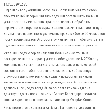
СУШКА ДРЕВЕСИНЫ
ПЕРСОНЫ
КОНТАКТЫ
РЕКЛАМА
13.01.2020 12:21
В прошлом году компания Vecoplan AG отметила 50-летие своей
ПРОИЗВОДСТВО ДРЕВЕСНЫХ ПЛИТ
МОБИЛЬНЫЕ ВЫСТАВКИ
РЕКЛАМА НА САЙТЕ
впечатляющей истории. Являясь ведущим поставщиком машин и
ДЕРЕВЯННОЕ ДОМОСТРОЕНИЕ
ОФИЦИАЛЬНЫЕ ДЕЛЕГАЦИИ
установок для измельчения, транспортировки и обработки
ПРОИЗВОДСТВО МЕБЕЛИ
первичного и вторичного сырья, холдинг рассчитывает достигнуть
ПРИОРИТЕТНЫЕ ИНВЕСТПРОЕКТЫ
двузначного процентного увеличения продаж и более 20 миллионов
БИОЭНЕРГЕТИКА
RUSSIAN FORESTRY REVIEW
поступающих заказов. Это достаточная причина, чтобы смотреть в
ЦБП
ГАЗЕТА ЛЕСПРОМФОРУМ
будущее позитивно и планировать масштабные инвестпроекты.
ИНСТРУМЕНТ И МАТЕРИАЛЫ
БИБЛИОТЕКА СПЕЦИАЛИСТА
Уже в 2019 году Vecoplan направил большие инвестиции в
расширение штата, инфраструктуру и оборудование. В 2020 году
компания продолжит наступательную операцию, цель которой
состоит в том, чтобы постоянно увеличивать добавленную
стоимость для клиентов. «Наша цель – предоставить нашим
клиентам максимально возможную поддержку. Это было нашим
девизом в 1969 году, когда была основана компания, и она
действует до сих пор», – отметил Вернер Беренс, председатель
совета директоров и генеральный директор Vecoplan Group.
В мае прошлого года выставка Ligna в Ганновере стала один из