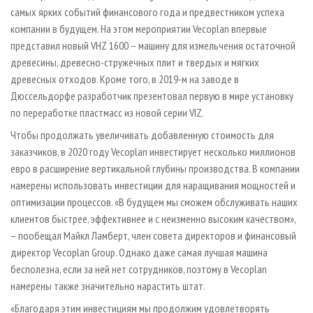
самых ярких событий финансового года и предвестником успеха
компании в будущем. На этом мероприятии Vecoplan впервые
представил новый VHZ 1600 – машину для измельчения остаточной
древесины, древесно-стружечных плит и твердых и мягких
древесных отходов. Кроме того, в 2019-м на заводе в
Дюссельдорфе разработчик презентовал первую в мире установку
по переработке пластмасс из новой серии VIZ.
Чтобы продолжать увеличивать добавленную стоимость для
заказчиков, в 2020 году Vecoplan инвестирует несколько миллионов
евро в расширение вертикальной глубины производства. В компании
намерены использовать инвестиции для наращивания мощностей и
оптимизации процессов. «В будущем мы сможем обслуживать наших
клиентов быстрее, эффективнее и с неизменно высоким качеством»,
– пообещал Майкл Ламберт, член совета директоров и финансовый
директор Vecoplan Group. Однако даже самая лучшая машина
бесполезна, если за ней нет сотрудников, поэтому в Vecoplan
намерены также значительно нарастить штат.
«Благодаря этим инвестициям мы продолжим удовлетворять