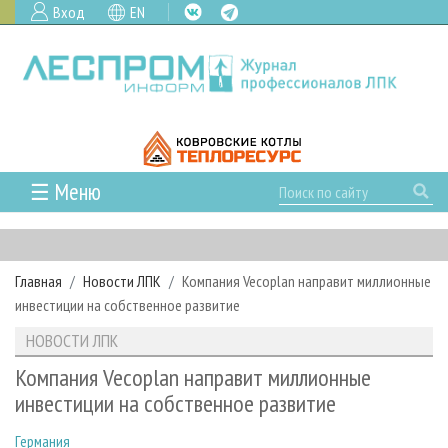
Вход
EN
☰ Меню
ГЛАВНАЯ
РУБРИКИ И ТЕМЫ
Главная
Новости ЛПК
Компания Vecoplan направит миллионные
РУБРИКИ ЖУРНАЛА
НОВОСТИ
инвестиции на собственное развитие
ЛЕСНОЕ ХОЗЯЙСТВО
КАЛЕНДАРЬ СОБЫТИЙ
ПРОЕКТЫ ЛПИ
НОВОСТИ ЛПК
ЛЕСОЗАГОТОВКА
НОВОСТИ ЛПК
АНАЛИТИКА
АРХИВ
Компания Vecoplan направит миллионные
ЛЕСОПИЛЕНИЕ
НОВОСТИ ЖУРНАЛА
ПРЕДПРИЯТИЯ ЛПК
АРХИВ ЖУРНАЛОВ
инвестиции на собственное развитие
О ЖУРНАЛЕ
ДЕРЕВООБРАБОТКА
НОВОСТИ КОМПАНИЙ
ЛЕСНЫЕ РЕГИОНЫ РОССИИ
СТАТЬИ
ПОДПИСКА
РЕКЛАМОДАТЕЛЯМ
Германия