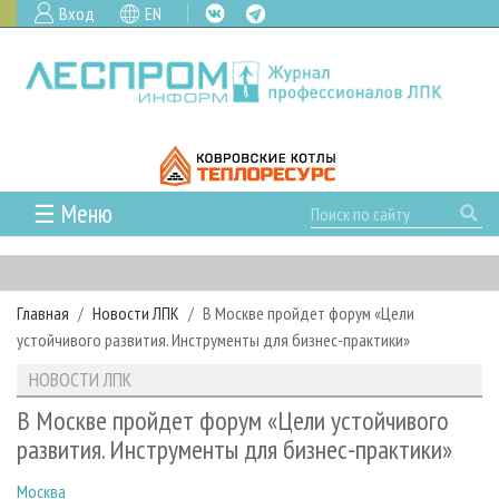
Вход
EN
☰ Меню
ГЛАВНАЯ
РУБРИКИ И ТЕМЫ
Главная
Новости ЛПК
В Москве пройдет форум «Цели
РУБРИКИ ЖУРНАЛА
НОВОСТИ
устойчивого развития. Инструменты для бизнес-практики»
ЛЕСНОЕ ХОЗЯЙСТВО
КАЛЕНДАРЬ СОБЫТИЙ
ПРОЕКТЫ ЛПИ
НОВОСТИ ЛПК
ЛЕСОЗАГОТОВКА
НОВОСТИ ЛПК
АНАЛИТИКА
АРХИВ
В Москве пройдет форум «Цели устойчивого
ЛЕСОПИЛЕНИЕ
НОВОСТИ ЖУРНАЛА
ПРЕДПРИЯТИЯ ЛПК
АРХИВ ЖУРНАЛОВ
развития. Инструменты для бизнес-практики»
О ЖУРНАЛЕ
ДЕРЕВООБРАБОТКА
НОВОСТИ КОМПАНИЙ
ЛЕСНЫЕ РЕГИОНЫ РОССИИ
СТАТЬИ
ПОДПИСКА
РЕКЛАМОДАТЕЛЯМ
Москва