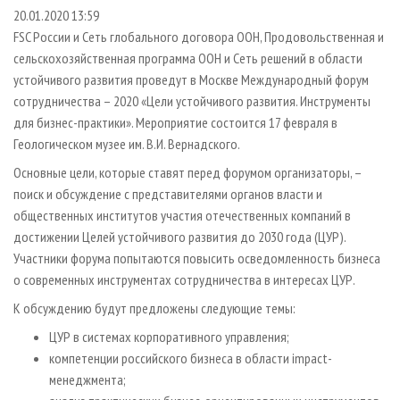
СУШКА ДРЕВЕСИНЫ
ПЕРСОНЫ
КОНТАКТЫ
РЕКЛАМА
20.01.2020 13:59
FSC России и Сеть глобального договора ООН, Продовольственная и
ПРОИЗВОДСТВО ДРЕВЕСНЫХ ПЛИТ
МОБИЛЬНЫЕ ВЫСТАВКИ
РЕКЛАМА НА САЙТЕ
сельскохозяйственная программа ООН и Сеть решений в области
ДЕРЕВЯННОЕ ДОМОСТРОЕНИЕ
ОФИЦИАЛЬНЫЕ ДЕЛЕГАЦИИ
устойчивого развития проведут в Москве Международный форум
ПРОИЗВОДСТВО МЕБЕЛИ
сотрудничества – 2020 «Цели устойчивого развития. Инструменты
ПРИОРИТЕТНЫЕ ИНВЕСТПРОЕКТЫ
для бизнес-практики». Мероприятие состоится 17 февраля в
БИОЭНЕРГЕТИКА
RUSSIAN FORESTRY REVIEW
Геологическом музее им. В.И. Вернадского.
ЦБП
ГАЗЕТА ЛЕСПРОМФОРУМ
Основные цели, которые ставят перед форумом организаторы, –
ИНСТРУМЕНТ И МАТЕРИАЛЫ
БИБЛИОТЕКА СПЕЦИАЛИСТА
поиск и обсуждение с представителями органов власти и
общественных институтов участия отечественных компаний в
достижении Целей устойчивого развития до 2030 года (ЦУР).
Участники форума попытаются повысить осведомленность бизнеса
о современных инструментах сотрудничества в интересах ЦУР.
К обсуждению будут предложены следующие темы:
ЦУР в системах корпоративного управления;
компетенции российского бизнеса в области impact-
менеджмента;