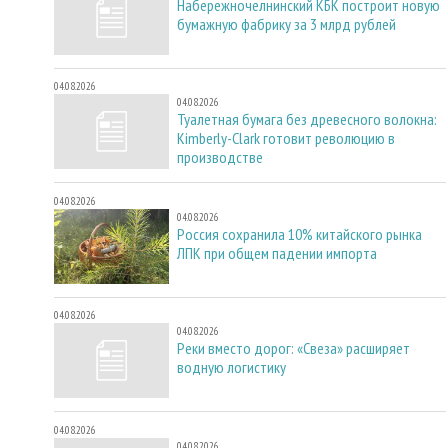
Набережночелнинский КБК построит новую
бумажную фабрику за 3 млрд рублей
04.08.2026
04.08.2026
Туалетная бумага без древесного волокна:
Kimberly-Clark готовит революцию в
производстве
04.08.2026
04.08.2026
Россия сохранила 10% китайского рынка
ЛПК при общем падении импорта
04.08.2026
04.08.2026
Реки вместо дорог: «Свеза» расширяет
водную логистику
04.08.2026
04.08.2026