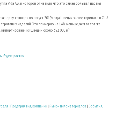
ппа Vida AB, в которой отметили, что это самая большая партия
кспорту, с января по август 2019 года Швеция экспортировала в США
строганых изделий. Это примерно на 14% меньше, чем за тот же
импортировали из Швеции около 392 000 м³.
лы будут расти»
говля
|
Предприятия, компании
|
Рынок пиломатериалов
|
События,