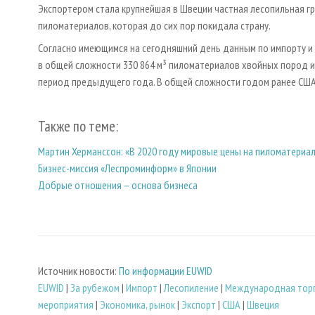
Экспортером стала крупнейшая в Швеции частная лесопильная гру
пиломатериалов, которая до сих пор покидала страну.
Согласно имеющимся на сегодняшний день данным по импорту и э
в общей сложности 330 864 м³ пиломатериалов хвойных пород и 
период предыдущего года. В общей сложности годом ранее США 
Также по теме:
Мартин Херманссон: «В 2020 году мировые цены на пиломатериа
Бизнес-миссия «Леспроминформ» в Японии
Добрые отношения – основа бизнеса
Источник новости:
По информации EUWID
EUWID
|
За рубежом
|
Импорт
|
Лесопиление
|
Международная тор
мероприятия
|
Экономика, рынок
|
Экспорт
|
США
|
Швеция