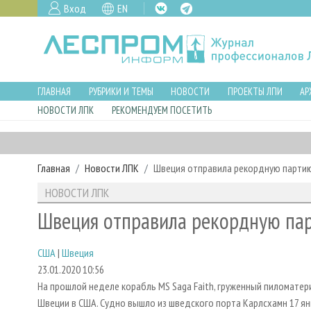
Вход
EN
ГЛАВНАЯ
РУБРИКИ И ТЕМЫ
НОВОСТИ
ПРОЕКТЫ ЛПИ
АР
НОВОСТИ ЛПК
РЕКОМЕНДУЕМ ПОСЕТИТЬ
Главная
Новости ЛПК
Швеция отправила рекордную парти
НОВОСТИ ЛПК
Швеция отправила рекордную па
США
|
Швеция
23.01.2020 10:56
На прошлой неделе корабль MS Saga Faith, груженный пиломатер
Швеции в США. Судно вышло из шведского порта Карлсхамн 17 янв