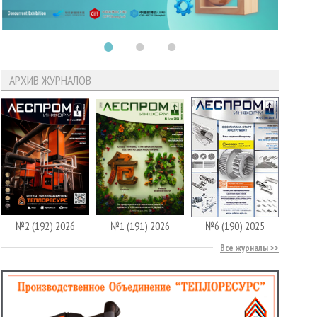
АРХИВ ЖУРНАЛОВ
№2 (192) 2026
№1 (191) 2026
№6 (190) 2025
Все журналы