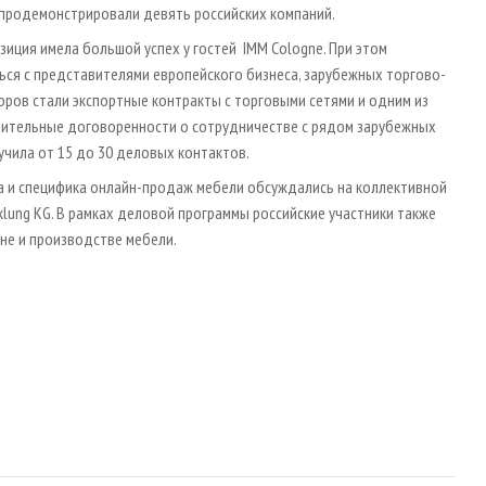
ж продемонстрировали девять российских компаний.
зиция имела большой успех у гостей IMM Cologne. При этом
ся с представителями европейского бизнеса, зарубежных торгово-
оров стали экспортные контракты с торговыми сетями и одним из
варительные договоренности о сотрудничестве с рядом зарубежных
учила от 15 до 30 деловых контактов.
а и специфика онлайн-продаж мебели обсуждались на коллективной
klung KG. В рамках деловой программы российские участники также
не и производстве мебели.