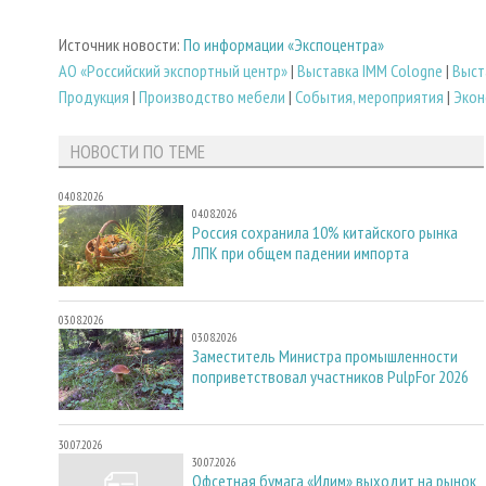
Источник новости:
По информации «Экспоцентра»
АО «Российский экспортный центр»
|
Выставка IMM Cologne
|
Выст
Продукция
|
Производство мебели
|
События, мероприятия
|
Экон
НОВОСТИ ПО ТЕМЕ
04.08.2026
04.08.2026
Россия сохранила 10% китайского рынка
ЛПК при общем падении импорта
03.08.2026
03.08.2026
Заместитель Министра промышленности
поприветствовал участников PulpFor 2026
30.07.2026
30.07.2026
Офсетная бумага «Илим» выходит на рынок