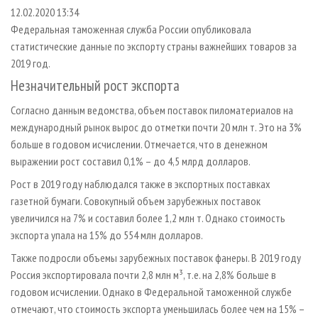
СУШКА ДРЕВЕСИНЫ
ПЕРСОНЫ
КОНТАКТЫ
РЕКЛАМА
12.02.2020 13:34
Федеральная таможенная служба России опубликовала
ПРОИЗВОДСТВО ДРЕВЕСНЫХ ПЛИТ
МОБИЛЬНЫЕ ВЫСТАВКИ
РЕКЛАМА НА САЙТЕ
статистические данные по экспорту страны важнейших товаров за
ДЕРЕВЯННОЕ ДОМОСТРОЕНИЕ
ОФИЦИАЛЬНЫЕ ДЕЛЕГАЦИИ
2019 год.
ПРОИЗВОДСТВО МЕБЕЛИ
ПРИОРИТЕТНЫЕ ИНВЕСТПРОЕКТЫ
Незначительный рост экспорта
БИОЭНЕРГЕТИКА
RUSSIAN FORESTRY REVIEW
Согласно данным ведомства, объем поставок пиломатериалов на
ЦБП
международный рынок вырос до отметки почти 20 млн т. Это на 3%
ГАЗЕТА ЛЕСПРОМФОРУМ
больше в годовом исчислении. Отмечается, что в денежном
ИНСТРУМЕНТ И МАТЕРИАЛЫ
БИБЛИОТЕКА СПЕЦИАЛИСТА
выражении рост составил 0,1% – до 4,5 млрд долларов.
Рост в 2019 году наблюдался также в экспортных поставках
газетной бумаги. Совокупный объем зарубежных поставок
увеличился на 7% и составил более 1,2 млн т. Однако стоимость
экспорта упала на 15% до 554 млн долларов.
Также подросли объемы зарубежных поставок фанеры. В 2019 году
Россия экспортировала почти 2,8 млн м³, т.е. на 2,8% больше в
годовом исчислении. Однако в Федеральной таможенной службе
отмечают, что стоимость экспорта уменьшилась более чем на 15% –