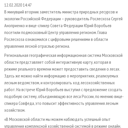
СУШКА ДРЕВЕСИНЫ
ПЕРСОНЫ
КОНТАКТЫ
РЕКЛАМА
12.02.2020 14:47
В минувший вторник заместитель министра природных ресурсов и
ПРОИЗВОДСТВО ДРЕВЕСНЫХ ПЛИТ
МОБИЛЬНЫЕ ВЫСТАВКИ
РЕКЛАМА НА САЙТЕ
экологии Российской Федерации – руководитель Рослесхоза Сергей
ДЕРЕВЯННОЕ ДОМОСТРОЕНИЕ
ОФИЦИАЛЬНЫЕ ДЕЛЕГАЦИИ
Аноприенко и вице-спикер Совета Федерации Юрий Воробьев
ПРОИЗВОДСТВО МЕБЕЛИ
посетили подмосковный Центр управления регионом. Глава
ПРИОРИТЕТНЫЕ ИНВЕСТПРОЕКТЫ
Рослесхоза ознакомился с цифровыми решениями в области
БИОЭНЕРГЕТИКА
RUSSIAN FORESTRY REVIEW
управления лесной отраслью региона.
ЦБП
ГАЗЕТА ЛЕСПРОМФОРУМ
Региональная географическая информационная система Московской
ИНСТРУМЕНТ И МАТЕРИАЛЫ
БИБЛИОТЕКА СПЕЦИАЛИСТА
области представляет собой интерактивную карту, которая в
режиме реального времени может предоставить сведения о лесах.
Здесь же можно найти информацию о мероприятиях, реализуемых
лесным ведомством, и контролировать ход лесохозяйственных
работ. На встрече Юрий Воробьев выступил с предложение создать
подобную систему, объединяющую все леса России, по мнению вице-
спикера Совфеда, это повысит эффективность управления лесным
хозяйством.
«В Московской области мы можем наблюдать успешный опыт
управления комплексной хозяйственной системой в режиме онлайн.