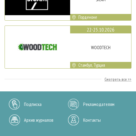
Порденоне
22-25.10.2026
WOODTECH
Стамбул, Турция
Смотреть все
Подписка
Рекламодателям
Архив журналов
Контакты