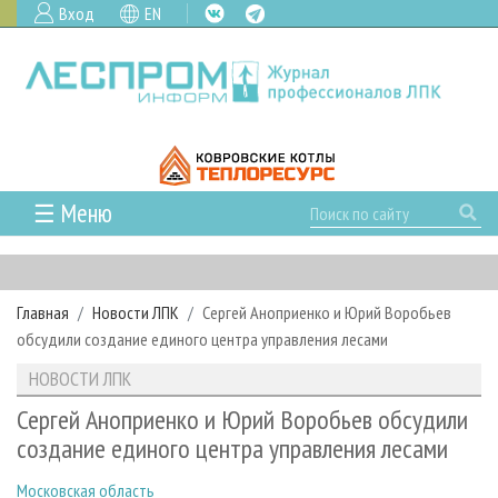
Вход
EN
☰ Меню
ГЛАВНАЯ
РУБРИКИ И ТЕМЫ
Главная
Новости ЛПК
Сергей Аноприенко и Юрий Воробьев
РУБРИКИ ЖУРНАЛА
НОВОСТИ
обсудили создание единого центра управления лесами
ЛЕСНОЕ ХОЗЯЙСТВО
КАЛЕНДАРЬ СОБЫТИЙ
ПРОЕКТЫ ЛПИ
НОВОСТИ ЛПК
ЛЕСОЗАГОТОВКА
НОВОСТИ ЛПК
АНАЛИТИКА
АРХИВ
Сергей Аноприенко и Юрий Воробьев обсудили
ЛЕСОПИЛЕНИЕ
НОВОСТИ ЖУРНАЛА
ПРЕДПРИЯТИЯ ЛПК
АРХИВ ЖУРНАЛОВ
создание единого центра управления лесами
О ЖУРНАЛЕ
ДЕРЕВООБРАБОТКА
НОВОСТИ КОМПАНИЙ
ЛЕСНЫЕ РЕГИОНЫ РОССИИ
СТАТЬИ
ПОДПИСКА
РЕКЛАМОДАТЕЛЯМ
Московская область