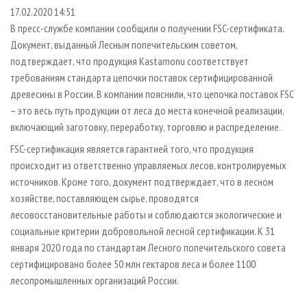
СУШКА ДРЕВЕСИНЫ
ПЕРСОНЫ
КОНТАКТЫ
РЕКЛАМА
17.02.2020 14:51
В пресс-службе компании сообщили о получении FSC-сертификата.
ПРОИЗВОДСТВО ДРЕВЕСНЫХ ПЛИТ
МОБИЛЬНЫЕ ВЫСТАВКИ
РЕКЛАМА НА САЙТЕ
Документ, выданный Лесным попечительским советом,
ДЕРЕВЯННОЕ ДОМОСТРОЕНИЕ
ОФИЦИАЛЬНЫЕ ДЕЛЕГАЦИИ
подтверждает, что продукция Kastamonu соответствует
ПРОИЗВОДСТВО МЕБЕЛИ
требованиям стандарта цепочки поставок сертифицированной
ПРИОРИТЕТНЫЕ ИНВЕСТПРОЕКТЫ
древесины в России. В компании пояснили, что цепочка поставок FSC
БИОЭНЕРГЕТИКА
RUSSIAN FORESTRY REVIEW
– это весь путь продукции от леса до места конечной реализации,
ЦБП
ГАЗЕТА ЛЕСПРОМФОРУМ
включающий заготовку, переработку, торговлю и распределение.
ИНСТРУМЕНТ И МАТЕРИАЛЫ
БИБЛИОТЕКА СПЕЦИАЛИСТА
FSC-сертификация является гарантией того, что продукция
происходит из ответственно управляемых лесов, контролируемых
источников. Кроме того, документ подтверждает, что в лесном
хозяйстве, поставляющем сырье, проводятся
лесовосстановительные работы и соблюдаются экологические и
социальные критерии добровольной лесной сертификации. К 31
января 2020 года по стандартам Лесного попечительского совета
сертифицировано более 50 млн гектаров леса и более 1100
лесопромышленных организаций России.