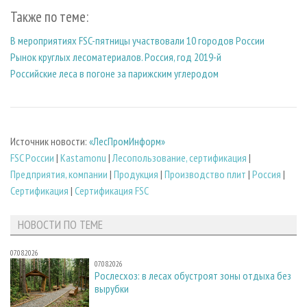
Также по теме:
В мероприятиях FSC-пятницы участвовали 10 городов России
Рынок круглых лесоматериалов. Россия, год 2019-й
Российские леса в погоне за парижским углеродом
Источник новости:
«ЛесПромИнформ»
FSC России
|
Kastamonu
|
Лесопользование, сертификация
|
Предприятия, компании
|
Продукция
|
Производство плит
|
Россия
|
Сертификация
|
Сертификация FSC
НОВОСТИ ПО ТЕМЕ
07.08.2026
07.08.2026
Рослесхоз: в лесах обустроят зоны отдыха без
вырубки