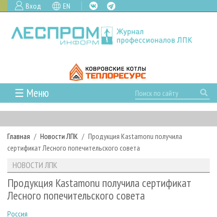
Вход
EN
☰ Меню
ГЛАВНАЯ
РУБРИКИ И ТЕМЫ
Главная
Новости ЛПК
Продукция Kastamonu получила
РУБРИКИ ЖУРНАЛА
НОВОСТИ
сертификат Лесного попечительского совета
ЛЕСНОЕ ХОЗЯЙСТВО
КАЛЕНДАРЬ СОБЫТИЙ
ПРОЕКТЫ ЛПИ
НОВОСТИ ЛПК
ЛЕСОЗАГОТОВКА
НОВОСТИ ЛПК
АНАЛИТИКА
АРХИВ
Продукция Kastamonu получила сертификат
ЛЕСОПИЛЕНИЕ
НОВОСТИ ЖУРНАЛА
ПРЕДПРИЯТИЯ ЛПК
АРХИВ ЖУРНАЛОВ
Лесного попечительского совета
О ЖУРНАЛЕ
ДЕРЕВООБРАБОТКА
НОВОСТИ КОМПАНИЙ
ЛЕСНЫЕ РЕГИОНЫ РОССИИ
СТАТЬИ
ПОДПИСКА
РЕКЛАМОДАТЕЛЯМ
Россия