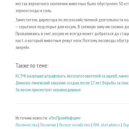
местах вероятного скопления животных было обустроено 50 «сто
зерноотходы и соль.
Заместитель директора по лесохозяйственной деятельности хол
– серьезное подспорье для косуль. В снежную зиму им сложно д
Проваливаясь в снег, косуля не всегда может добраться до стац
наст, о который животные режут ноги. Поэтому лесоводы обуст
зверей».
Также по теме:
КС РФ разрешил штрафовать лесозаготовителей за ущерб, нане
Двинско-пинежский заказник создан после 17 лет борьбы за спас
За лесом присмотрят неравнодушные
Источник новости:
«ЛесПромИнформ»
Лесничества
|
Лесничие
|
Лесное хозяйство
|
ЛХК «Алтайлес»
|
Окр