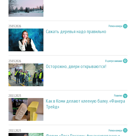
23.03.2026
Регион номера
Сажать деревья надо правильно
23.03.2026
В центре внимания
Осторожно, двери открываются!
28.11.2025
Развитие
Как в Коми делают клееную балку. «Фанера
Трейд»
28.11.2025
Регион номера
Форум «Леса России»: финансирование и