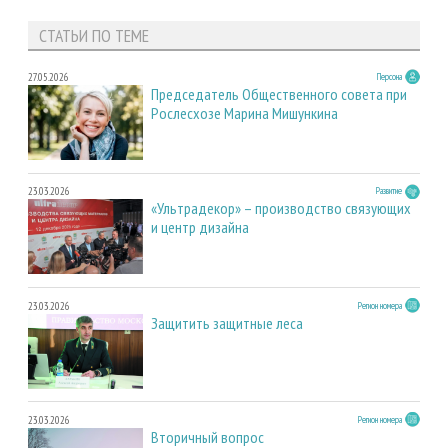
СТАТЬИ ПО ТЕМЕ
27.05.2026
Персона
Председатель Общественного совета при
Рослесхозе Марина Мишункина
23.03.2026
Развитие
«Ультрадекор» – производство связующих
и центр дизайна
23.03.2026
Регион номера
Защитить защитные леса
23.03.2026
Регион номера
Вторичный вопрос