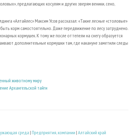
ловых», предлагающих косулям и других зверям веники, сено,
динга «Алтайлес» Максим Усов рассказал: «Такие лесные «столовые»
обыть корм самостоятельно. Даже передвижение по лесу затруднено.
ионарных кормушек. К тому же после оттепели на снегу образуется
раивают дополнительные кормушки там, где накануне заметили следы
сенный животному миру
ение Архангельской тайги
ужающая среда
|
Предприятия, компании
|
Алтайский край