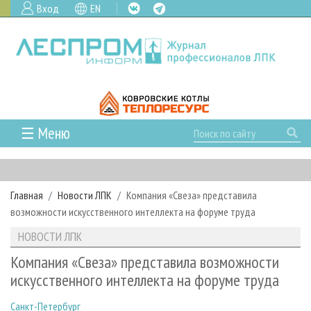
Вход
EN
☰ Меню
ГЛАВНАЯ
РУБРИКИ И ТЕМЫ
Главная
Новости ЛПК
Компания «Свеза» представила
РУБРИКИ ЖУРНАЛА
НОВОСТИ
возможности искусственного интеллекта на форуме труда
ЛЕСНОЕ ХОЗЯЙСТВО
КАЛЕНДАРЬ СОБЫТИЙ
ПРОЕКТЫ ЛПИ
НОВОСТИ ЛПК
ЛЕСОЗАГОТОВКА
НОВОСТИ ЛПК
АНАЛИТИКА
АРХИВ
Компания «Свеза» представила возможности
ЛЕСОПИЛЕНИЕ
НОВОСТИ ЖУРНАЛА
ПРЕДПРИЯТИЯ ЛПК
АРХИВ ЖУРНАЛОВ
искусственного интеллекта на форуме труда
О ЖУРНАЛЕ
ДЕРЕВООБРАБОТКА
НОВОСТИ КОМПАНИЙ
ЛЕСНЫЕ РЕГИОНЫ РОССИИ
СТАТЬИ
ПОДПИСКА
РЕКЛАМОДАТЕЛЯМ
Санкт-Петербург