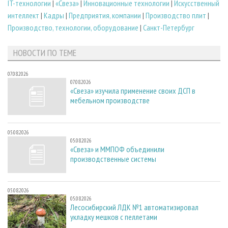
IT-технологии
|
«Свеза»
|
Инновационные технологии
|
Искусственный
интеллект
|
Кадры
|
Предприятия, компании
|
Производство плит
|
Производство, технологии, оборудование
|
Санкт-Петербург
НОВОСТИ ПО ТЕМЕ
07.08.2026
07.08.2026
«Свеза» изучила применение своих ДСП в
мебельном производстве
05.08.2026
05.08.2026
«Свеза» и ММПОФ объединили
производственные системы
05.08.2026
05.08.2026
Лесосибирский ЛДК №1 автоматизировал
укладку мешков с пеллетами