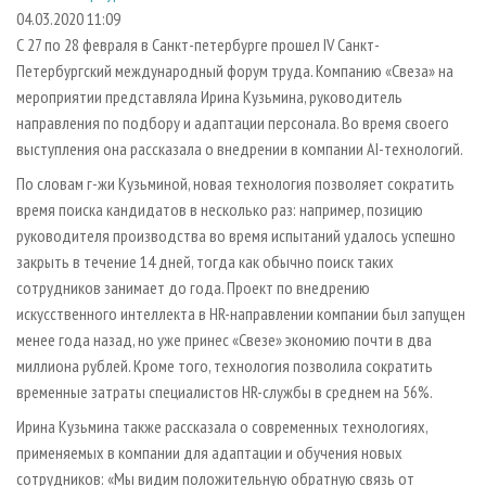
СУШКА ДРЕВЕСИНЫ
ПЕРСОНЫ
КОНТАКТЫ
РЕКЛАМА
04.03.2020 11:09
С 27 по 28 февраля в Санкт-петербурге прошел IV Санкт-
ПРОИЗВОДСТВО ДРЕВЕСНЫХ ПЛИТ
МОБИЛЬНЫЕ ВЫСТАВКИ
РЕКЛАМА НА САЙТЕ
Петербургский международный форум труда. Компанию «Свеза» на
ДЕРЕВЯННОЕ ДОМОСТРОЕНИЕ
ОФИЦИАЛЬНЫЕ ДЕЛЕГАЦИИ
мероприятии представляла Ирина Кузьмина, руководитель
ПРОИЗВОДСТВО МЕБЕЛИ
направления по подбору и адаптации персонала. Во время своего
ПРИОРИТЕТНЫЕ ИНВЕСТПРОЕКТЫ
выступления она рассказала о внедрении в компании AI-технологий.
БИОЭНЕРГЕТИКА
RUSSIAN FORESTRY REVIEW
По словам г-жи Кузьминой, новая технология позволяет сократить
ЦБП
ГАЗЕТА ЛЕСПРОМФОРУМ
время поиска кандидатов в несколько раз: например, позицию
ИНСТРУМЕНТ И МАТЕРИАЛЫ
БИБЛИОТЕКА СПЕЦИАЛИСТА
руководителя производства во время испытаний удалось успешно
закрыть в течение 14 дней, тогда как обычно поиск таких
сотрудников занимает до года. Проект по внедрению
искусственного интеллекта в HR-направлении компании был запущен
менее года назад, но уже принес «Свезе» экономию почти в два
миллиона рублей. Кроме того, технология позволила сократить
временные затраты специалистов HR-службы в среднем на 56%.
Ирина Кузьмина также рассказала о современных технологиях,
применяемых в компании для адаптации и обучения новых
сотрудников: «Мы видим положительную обратную связь от