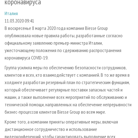
коронавируса
СУШКА ДРЕВЕСИНЫ
ПЕРСОНЫ
КОНТАКТЫ
РЕКЛАМА
Италия
ПРОИЗВОДСТВО ДРЕВЕСНЫХ ПЛИТ
МОБИЛЬНЫЕ ВЫСТАВКИ
РЕКЛАМА НА САЙТЕ
11.03.2020 09:41
ДЕРЕВЯННОЕ ДОМОСТРОЕНИЕ
ОФИЦИАЛЬНЫЕ ДЕЛЕГАЦИИ
В воскресенье 8 марта 2020 года компания Biesse Group
ПРОИЗВОДСТВО МЕБЕЛИ
ПРИОРИТЕТНЫЕ ИНВЕСТПРОЕКТЫ
опубликовала новые правила работы, разработанные согласно
официальному заявлению премьер-министра Италии,
БИОЭНЕРГЕТИКА
RUSSIAN FORESTRY REVIEW
ужесточающему положения по сдерживанию распространения
ЦБП
ГАЗЕТА ЛЕСПРОМФОРУМ
коронавируса COVID-19.
ИНСТРУМЕНТ И МАТЕРИАЛЫ
БИБЛИОТЕКА СПЕЦИАЛИСТА
Группа усилила меры по обеспечению безопасности сотрудников,
клиентов и всех, кто взаимодействует с компанией. В то же время в
холдинге разработан резервный план по стратегическим функциям,
который обеспечивает регулярные поставки запасных частей и
машин, а также выполнение всех мероприятий по обслуживанию и
технической помощи, направленных на обеспечение непрерывности
бизнес-процессов клиентов Biesse Group во всем мире.
Кроме того, а компании приняты оперативные меры, включая
дистанционное сотрудничество и использование
видеоконференций, чтобы гарантировать выполнение всех