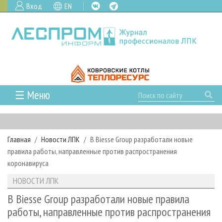
Вход
EN
☰ Меню
ГЛАВНАЯ
РУБРИКИ И ТЕМЫ
Главная
Новости ЛПК
В Biesse Group разработали новые
РУБРИКИ ЖУРНАЛА
НОВОСТИ
правила работы, направленные против распространения
ЛЕСНОЕ ХОЗЯЙСТВО
КАЛЕНДАРЬ СОБЫТИЙ
коронавируса
ПРОЕКТЫ ЛПИ
ЛЕСОЗАГОТОВКА
НОВОСТИ ЛПК
АНАЛИТИКА
НОВОСТИ ЛПК
АРХИВ
ЛЕСОПИЛЕНИЕ
НОВОСТИ ЖУРНАЛА
ПРЕДПРИЯТИЯ ЛПК
АРХИВ ЖУРНАЛОВ
В Biesse Group разработали новые правила
О ЖУРНАЛЕ
работы, направленные против распространения
ДЕРЕВООБРАБОТКА
НОВОСТИ КОМПАНИЙ
ЛЕСНЫЕ РЕГИОНЫ РОССИИ
СТАТЬИ
ПОДПИСКА
РЕКЛАМОДАТЕЛЯМ